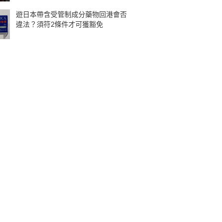
遊日本帶含受管制成分藥物回港會否
違法？須符2條件才可獲豁免