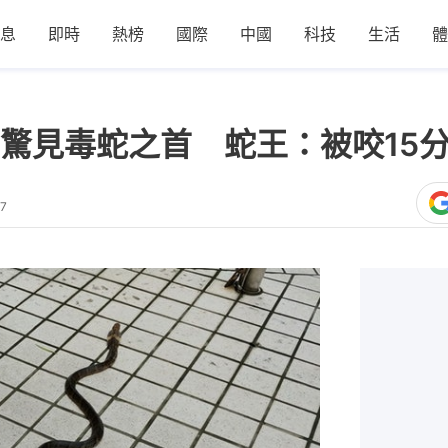
息
即時
熱榜
國際
中國
科技
生活
體
驚見毒蛇之首 蛇王：被咬15
37