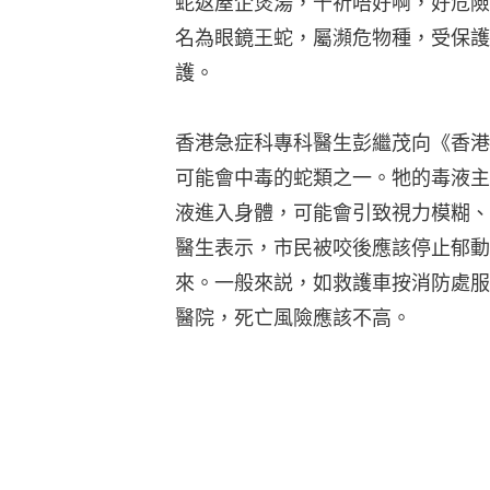
蛇返屋企煲湯，千祈唔好啊，好危險
名為眼鏡王蛇，屬瀕危物種，受保護
護。
香港急症科專科醫生彭繼茂向《香港
可能會中毒的蛇類之一。牠的毒液主
液進入身體，可能會引致視力模糊、
醫生表示，市民被咬後應該停止郁動
來。一般來説，如救護車按消防處服
醫院，死亡風險應該不高。