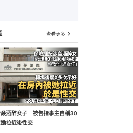
章
查看更多
姦酒醉女子 被告指事主自稱30
被她拉近後性交