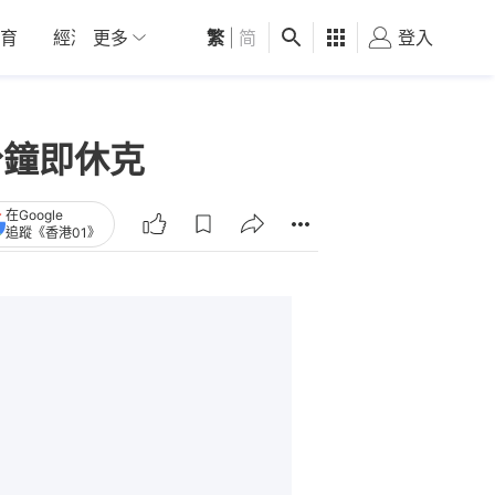
育
經濟
更多
01深圳
繁
觀點
|
简
健康
好食玩飛
登入
女
分鐘即休克
在Google
追蹤《香港01》