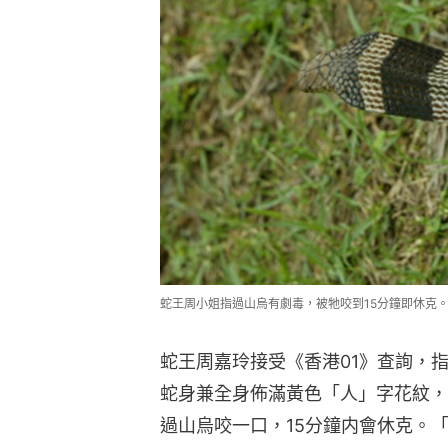
蛇王周小姐指過山烏有劇毒，被牠咬到15分鐘即休克
蛇王周嘉玲接受《香港01》查詢，
蛇身兼全身佈滿黃色「人」字花紋，
過山烏咬一口，15分鐘内會休克。