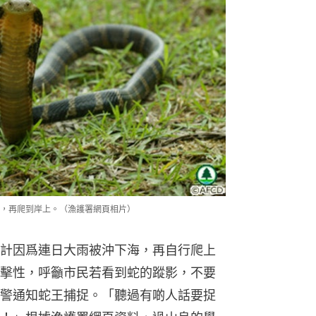
，再爬到岸上。（漁護署網頁相片）
計因爲連日大雨被沖下海，再自行爬上
擊性，呼籲市民若看到蛇的蹤影，不要
警通知蛇王捕捉。「聽過有啲人話要捉