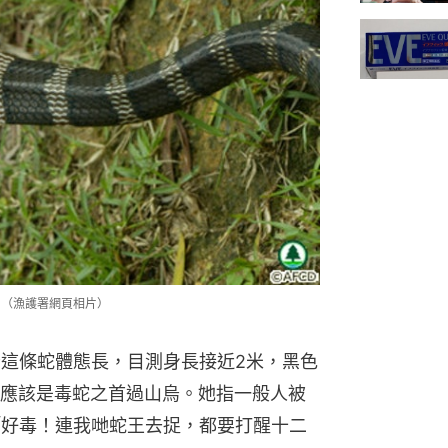
。（漁護署網頁相片）
指這條蛇體態長，目測身長接近2米，黑色
應該是毒蛇之首過山烏。她指一般人被
「好毒！連我哋蛇王去捉，都要打醒十二