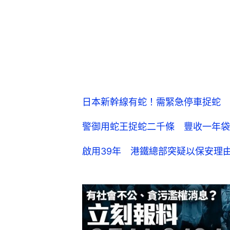
日本新幹線有蛇！需緊急停車捉蛇
警御用蛇王捉蛇二千條 豐收一年袋
啟用39年 港鐵總部突疑以保安理