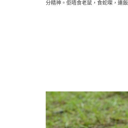
分精神。佢唔食老鼠，食蛇㗎，連飯