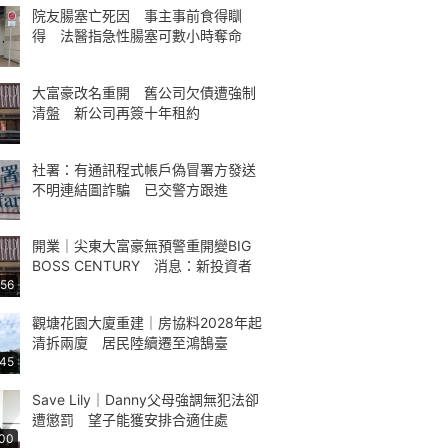
院友腸塞亡死因 事主事前食得瞓
得 法醫指急性腸塞可數小時奪命
大富豪改名重開 舊公司欠債遭強制
清盤 新公司再簽十年租約
社署：有通訊程式帳戶偽冒署方發送
不明連結圖詐騙 已交警方跟進
開業｜尖東大富豪無預警重開變BIG
BOSS CENTURY 消息：新投資者
:56
觀塘花園大廈重建｜房協料2028年起
清拆兩廈 居民陸續遷至鴻鵠臺
:45
Save Lily｜Danny父母強調無犯法卻
遭懲罰 望子能獲安排合適住處
:00