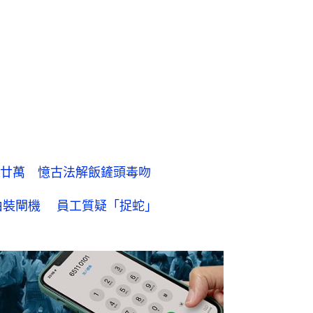
廿萬 憶古法解飯鏟頭毒吻
由裝閘機 員工質疑「捉蛇」