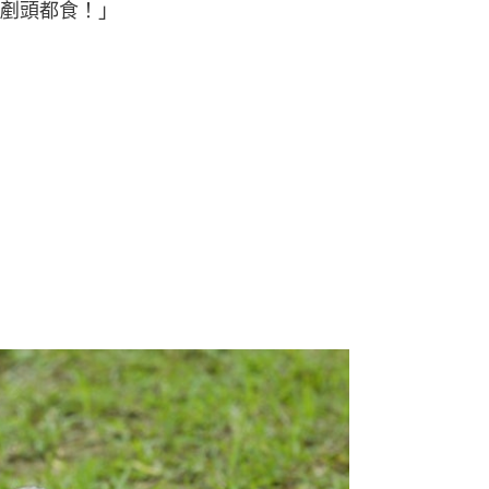
剷頭都食！」