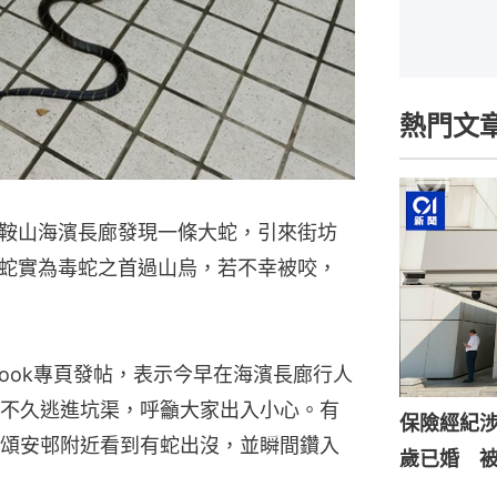
熱門文
鞍山海濱長廊發現一條大蛇，引來街坊
蛇實為毒蛇之首過山烏，若不幸被咬，
cebook專頁發帖，表示今早在海濱長廊行人
不久逃進坑渠，呼籲大家出入小心。有
保險經紀涉
頌安邨附近看到有蛇出沒，並瞬間鑽入
歲已婚 