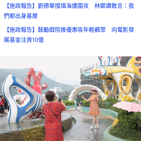
【施政報告】劉德華撐填海遭圍攻 林鄭讚敢言：我
們都出身基層
【施政報告】鼓勵戲院推優惠吸年輕觀眾 向電影發
展基金注資10億