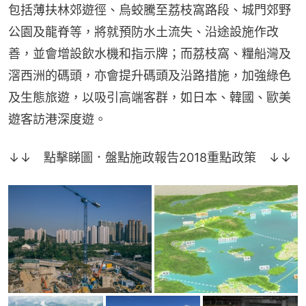
包括薄扶林郊遊徑、烏蛟騰至荔枝窩路段、城門郊野
公園及龍脊等，將就預防水土流失、沿途設施作改
善，並會增設飲水機和指示牌；而荔枝窩、糧船灣及
滘西洲的碼頭，亦會提升碼頭及沿路措施，加強綠色
及生態旅遊，以吸引高端客群，如日本、韓國、歐美
遊客訪港深度遊。
↓↓　點擊睇圖．盤點施政報告2018重點政策　↓↓