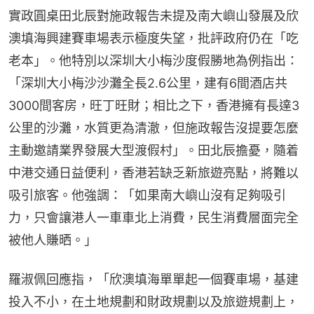
實政圓桌田北辰對施政報告未提及南大嶼山發展及欣
澳填海興建賽車場表示極度失望，批評政府仍在「吃
老本」。他特別以深圳大小梅沙度假勝地為例指出：
「深圳大小梅沙沙灘全長2.6公里，建有6間酒店共
3000間客房，旺丁旺財；相比之下，香港擁有長達3
公里的沙灘，水質更為清澈，但施政報告沒提要怎麼
主動邀請業界發展大型渡假村」。田北辰擔憂，隨着
中港交通日益便利，香港若缺乏新旅遊亮點，將難以
吸引旅客。他強調：「如果南大嶼山沒有足夠吸引
力，只會讓港人一車車北上消費，民生消費層面完全
被他人賺晒。」
羅淑佩回應指，「欣澳填海單單起一個賽車場，基建
投入不小，在土地規劃和財政規劃以及旅遊規劃上，