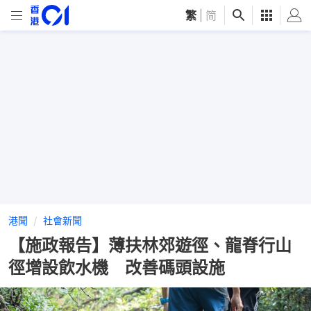
繁
|
简
港聞
社會新聞
【施政報告】薄扶林郊遊徑、龍脊行山
徑增設飲水機 改善碼頭設施