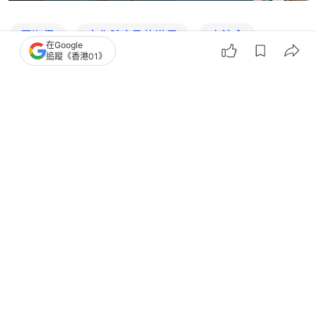
羅淑佩
文化體育及旅遊局
立法會
在Google
追蹤《香港01》
施政報告
旅遊業
5
0
0
1
1
觀點
01論壇
方國珊﹒施政報告｜推動高端遊艇旅遊
發展 落實無處不旅遊理念