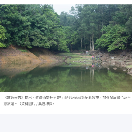
《施政報告》提出，將透過提升主要行山徑及碼頭等配套設施，加強發展綠色及生
態旅遊。（資料圖片 / 吳鍾坤攝）