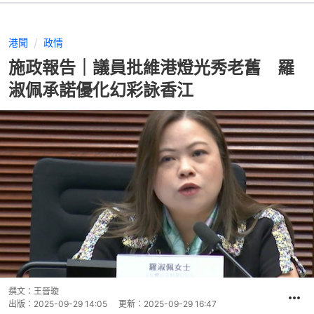
港聞
政情
施政報告｜議員批維港燈光秀老舊 羅
淑佩承諾優化幻彩詠香江
撰文：
王晉璇
出版：
2025-09-29 14:05
更新：
2025-09-29 16:47