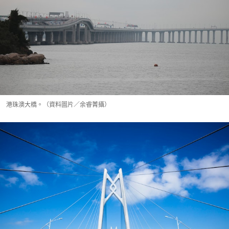
港珠澳大橋。（資料圖片／余睿菁攝）