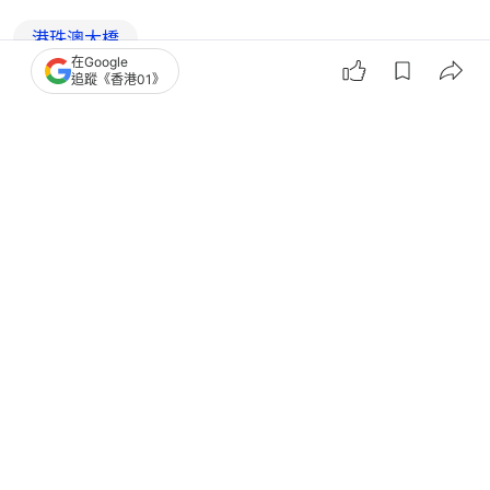
港珠澳大橋
在Google
追蹤《香港01》
2
0
0
0
0
港聞
社會新聞
端午長周末返港潮｜港珠澳大橋珠海出
境往港澳車龍一度長500米