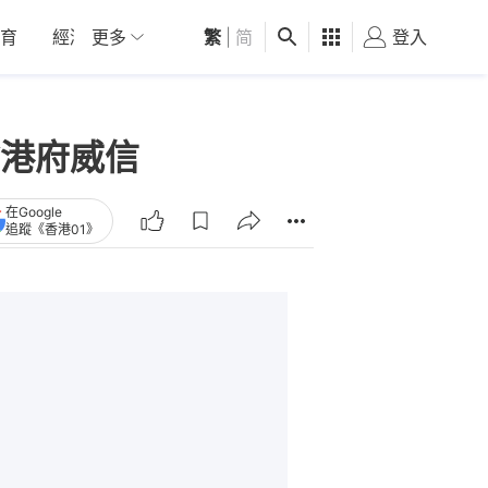
育
經濟
更多
01深圳
繁
觀點
|
简
健康
好食玩飛
登入
女
港府威信
在Google
追蹤《香港01》