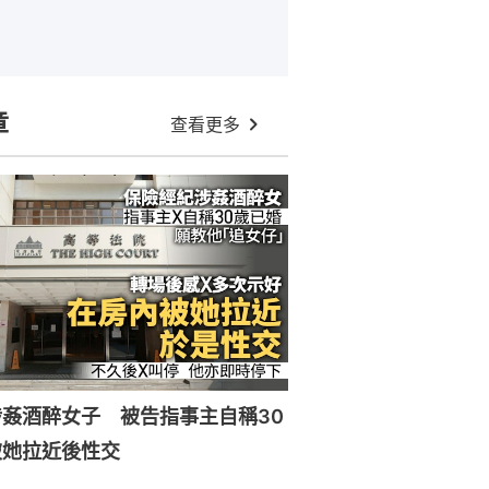
章
查看更多
姦酒醉女子 被告指事主自稱30
被她拉近後性交