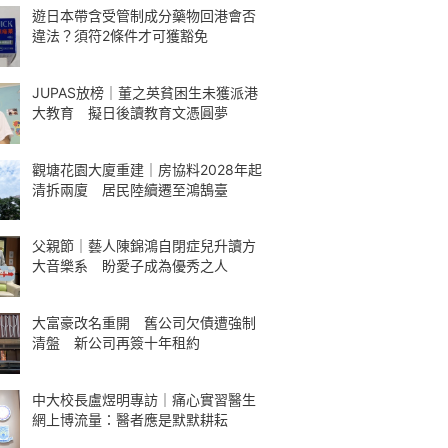
遊日本帶含受管制成分藥物回港會否
違法？須符2條件才可獲豁免
JUPAS放榜｜董之英貧困生未獲派港
大教育 擬日後讀教育文憑圓夢
觀塘花園大廈重建｜房協料2028年起
清拆兩廈 居民陸續遷至鴻鵠臺
父親節｜藝人陳錦鴻自閉症兒升讀方
大音樂系 盼愛子成為優秀之人
大富豪改名重開 舊公司欠債遭強制
清盤 新公司再簽十年租約
中大校長盧煜明專訪｜痛心實習醫生
網上博流量：醫者應是默默耕耘