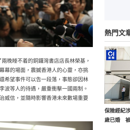
熱門文
動了兩晚睡不着的銅鑼灣書店店長林榮基，
幕幕的場面，震撼香港人的心靈，亦挑
還希望事件可以告一段落，事態卻因林
李波等人的待遇，嚴重衝擊一國兩制。
治威信，並隨時影響香港未來數場重要
保險經紀涉
歲已婚 