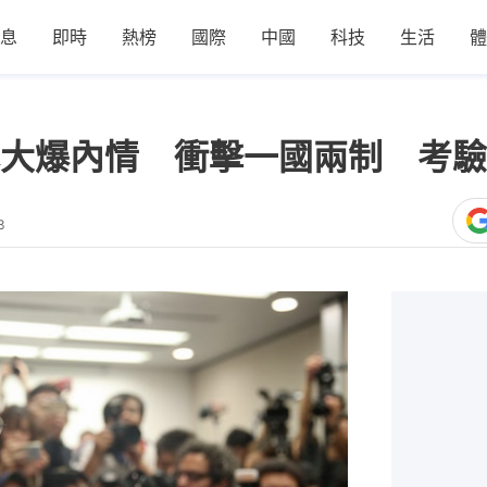
息
即時
熱榜
國際
中國
科技
生活
體
大爆內情 衝擊一國兩制 考驗
3