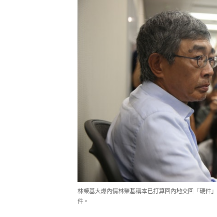
林榮基大爆內情林榮基稱本已打算回內地交回「硬件」
件。