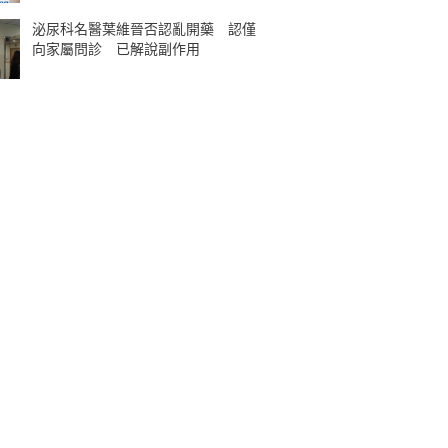
泌尿科名醫葉維晉否認亂開藥 認僅
向家屬問診 已解說副作用