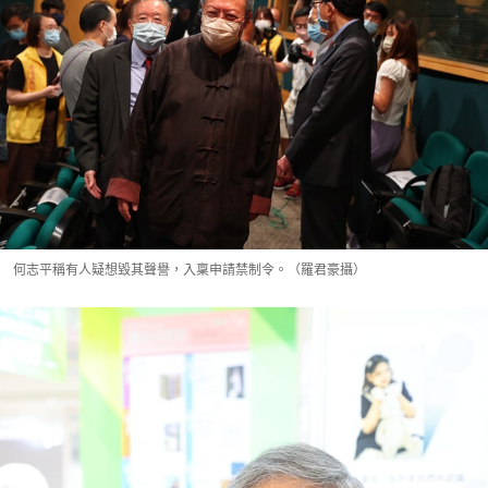
何志平稱有人疑想毀其聲譽，入稟申請禁制令。（羅君豪攝）