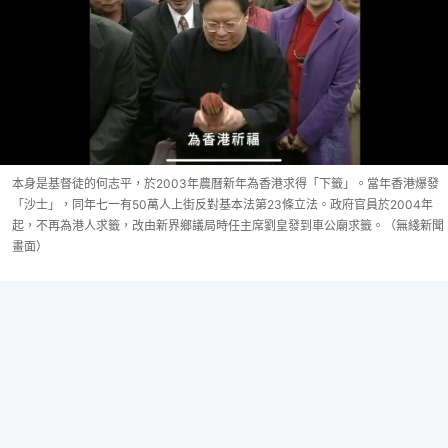
本身是基督徒的何志平，於2003年農曆新年為香港求得「下籤」。當年香港爆發
「沙士」，同年七一有50萬人上街反對基本法第23條立法。政府官員於2004年
起，不再為港人求籤，改由新界鄉議局時任主席劉皇發到車公廟求籤。（無綫新聞
畫面）