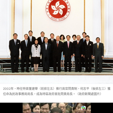
2002年，時任特首董建華（前排左五）推行高官問責制，何志平（後排左三）獲
任命為民政事務局局長，成為特區政府首批問責局長。（政府新聞處圖片）