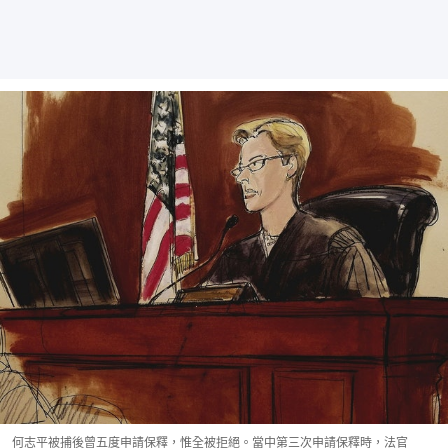
何志平被捕後曾五度申請保釋，惟全被拒絕。當中第三次申請保釋時，法官