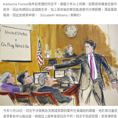
Katherine Forrest指年紀老邁的何志平，面臨十年以上刑期，如罪成有機會在獄中
逝世，因此有誘因以金錢換生命，加上其背後的華信能源曾代付律師費，潛逃風險
極高，因此拒絕其申請。（Elizabeth Williams / 美聯社）
今年11月26日，何志平涉貪賄及洗黑錢等罪的案件在美國紐約開審，他於首日審訊
身穿紫色中山裝出庭，與過往上庭時身穿囚衣不同。何志平否認控罪，而其律師表