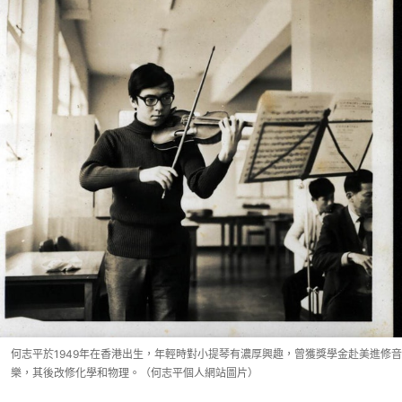
何志平於1949年在香港出生，年輕時對小提琴有濃厚興趣，曾獲獎學金赴美進修音
樂，其後改修化學和物理。（何志平個人網站圖片）