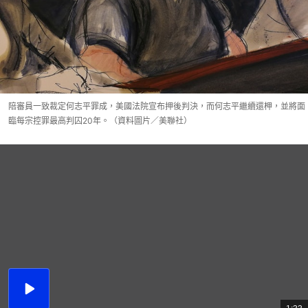
陪審員一致裁定何志平罪成，美國法院宣布押後判決，而何志平繼續還柙，並將面
臨每宗控罪最高判囚20年。（資料圖片／美聯社）
播
放
總