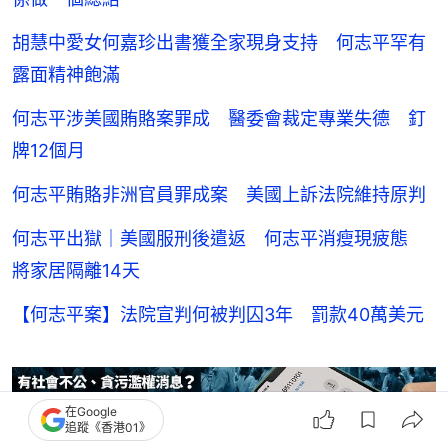
胡慧中愛女何嘉珍出書獲全家現身支持 何志平罕有
露面精神飽滿
何志平涉美國賄賂案罪成 醫委會裁定專業失德 釘
牌12個月
何志平賄賂非洲官員罪成案 美國上訴法院維持原判
何志平出獄｜美國服刑後遣返 何志平消瘦現疲態
將家居隔離14天
【何志平案】法院宣判何被判囚3年 罰款40萬美元
在Google
追蹤《香港01》