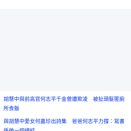
胡慧中與前高官何志平千金曾遭欺凌 被扯頭髮匿廁
所食飯
與胡慧中愛女何嘉珍出詩集 爸爸何志平力撐：寫書
係做一個總結