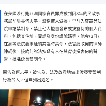
在美國涉行賄非洲國家官員罪成被判囚3年的民政事
務局前局長何志平，聲稱遭人滋擾，早前入稟高等法
院申請禁制令，禁止他人擅自發布或披露何的個人資
料，包括其住址、電話及身份證號碼等，他今(3日)
在高等法院要求延續其臨時禁令，法官聽取何的律師
陳詞後，接納何說法指疑有人在其背後損害何的聲
譽，批准延長禁制令。
原告為何志平，被告為非法及故意地做出涉案受禁制
行為的人，但無列出姓名。