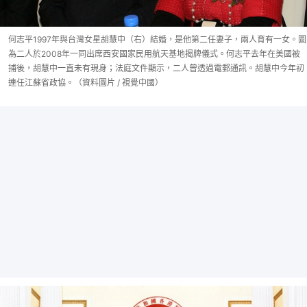
何志平1997年與台灣女星胡慧中（右）結婚，是他第二任妻子，兩人育有一女。圖
為二人於2008年一同出席西安國家民用航天基地揭牌儀式。何志平去年在美國被
捕後，胡慧中一直未有現身；法庭文件顯示，二人曾透過電郵通訊。胡慧中今年初
連任江蘇省政協。（資料圖片 / 視覺中國）