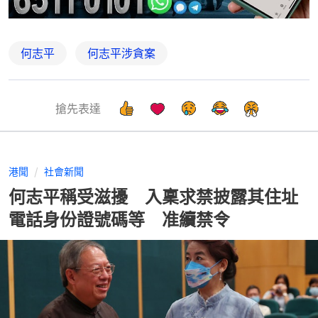
何志平
何志平涉貪案
搶先表達
港聞
社會新聞
何志平稱受滋擾 入稟求禁披露其住址
電話身份證號碼等 准續禁令