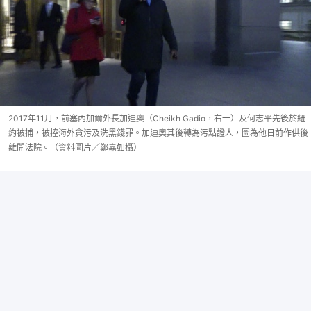
2017年11月，前塞內加爾外長加迪奧（Cheikh Gadio，右一）及何志平先後於紐
約被捕，被控海外貪污及洗黑錢罪。加迪奧其後轉為污點證人，圖為他日前作供後
離開法院。（資料圖片／鄭嘉如攝）