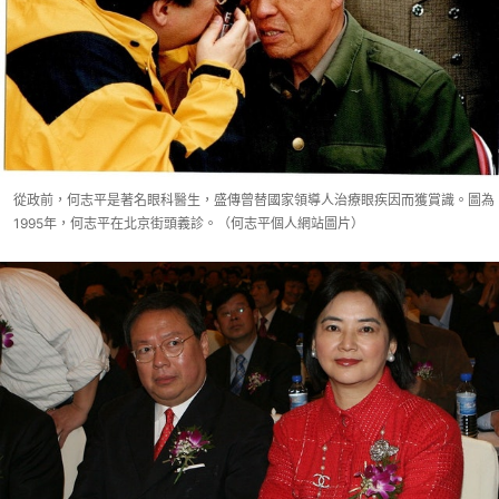
從政前，何志平是著名眼科醫生，盛傳曾替國家領導人治療眼疾因而獲賞識。圖為
1995年，何志平在北京街頭義診。（何志平個人網站圖片）