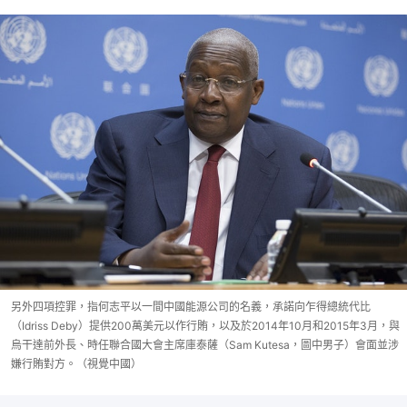
另外四項控罪，指何志平以一間中國能源公司的名義，承諾向乍得總統代比
（Idriss Deby）提供200萬美元以作行賄，以及於2014年10月和2015年3月，與
烏干達前外長、時任聯合國大會主席庫泰薩（Sam Kutesa，圖中男子）會面並涉
嫌行賄對方。（視覺中國）