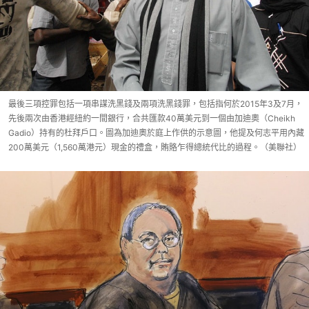
最後三項控罪包括一項串謀洗黑錢及兩項洗黑錢罪，包括指何於2015年3及7月，
先後兩次由香港經紐約一間銀行，合共匯款40萬美元到一個由加迪奧（Cheikh
Gadio）持有的杜拜戶口。圖為加迪奧於庭上作供的示意圖，他提及何志平用內藏
200萬美元（1,560萬港元）現金的禮盒，賄賂乍得總統代比的過程。（美聯社）