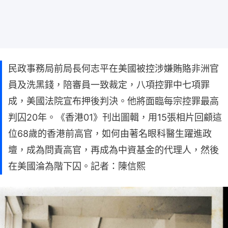
民政事務局前局長何志平在美國被控涉嫌賄賂非洲官
員及洗黑錢，陪審員一致裁定，八項控罪中七項罪
成，美國法院宣布押後判決。他將面臨每宗控罪最高
判囚20年。《香港01》刊出圖輯，用15張相片回顧這
位68歲的香港前高官，如何由著名眼科醫生躍進政
壇，成為問責高官，再成為中資基金的代理人，然後
在美國淪為階下囚。記者：陳信熙