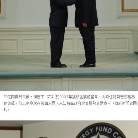
卸任問責局長後，何志平（右）於2007年獲頒金紫荊星章，由時任特首曾蔭權為
他佩戴。何志平今次在美國入罪，未知特區政府會否撤除其勳章。（政府新聞處圖
片）