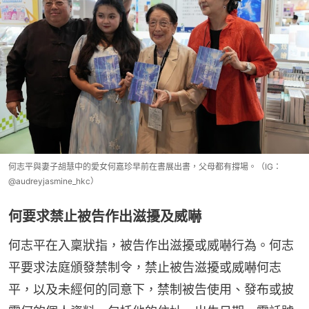
何志平與妻子胡慧中的愛女何嘉珍早前在書展出書，父母都有撐場。（IG：
@audreyjasmine_hkc）
何要求禁止被告作出滋擾及威嚇
何志平在入稟狀指，被告作出滋擾或威嚇行為。何志
平要求法庭頒發禁制令，禁止被告滋擾或威嚇何志
平，以及未經何的同意下，禁制被告使用、發布或披