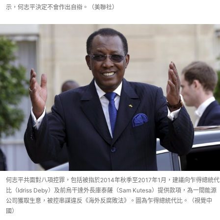
示，何志平決定不會作出自辯。（美聯社）
何志平共面對八項控罪，包括被指於2014年秋季至2017年1月，建議向乍得總統代
比（Idriss Deby）及前烏干達外長庫泰薩（Sam Kutesa）提供款項，為一間能源
公司獲取生意，被控串謀違反《海外反腐敗法》。圖為乍得總統代比。（視覺中
國）