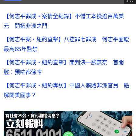
1:33
影
共
片
時
間
【何志平罪成・案情全紀錄】不惜工本投逾百萬美
元 開拓非洲之門
【何志平案・紐約直擊】八控罪七罪成 何志平面臨
最高65年監禁
【何志平罪成・紐約直擊】聞判決一臉無奈 首開
腔：預咗都係咁
【何志平罪成・紐約專訪】中國人賄賂非洲官員 點
解關美國事？