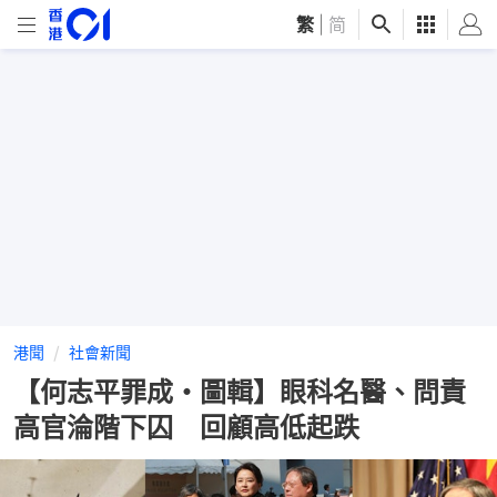
繁
|
简
港聞
社會新聞
【何志平罪成・圖輯】眼科名醫、問責
高官淪階下囚 回顧高低起跌