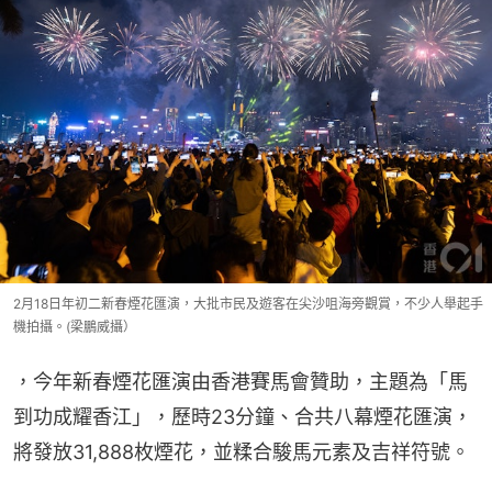
2月18日年初二新春煙花匯演，大批市民及遊客在尖沙咀海旁觀賞，不少人舉起手
機拍攝。(梁鵬威攝）
，今年新春煙花匯演由香港賽馬會贊助，主題為「馬
到功成耀香江」，歷時23分鐘、合共八幕煙花匯演，
將發放31,888枚煙花，並糅合駿馬元素及吉祥符號。