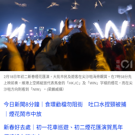
2月18日年初二新春煙花匯演，大批市民及遊客在尖沙咀海旁觀賞。在7時58分先
上映前奏，維港上空將綻放代表馬會的「HKJC」及「WIN」字樣的煙花，而在尖
沙咀方向則看到「NIW」。(梁鵬威攝）
今日新聞8分鐘｜食環勸檔勿阻街 吐口水捏頸被捕
｜煙花鬧市中放
新春好去處｜初一花車巡遊、初二煙花匯演賀馬年