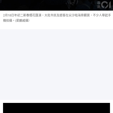
2月18日年初二新春煙花匯演，大批市民及遊客在尖沙咀海旁觀賞，不少人舉起手
機拍攝。(梁鵬威攝）