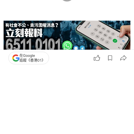
在Google
追蹤《香港01》
維港煙花
煙花
8
0
0
0
0
港聞
社會新聞
初二煙花匯演．足本重溫｜31888枚維