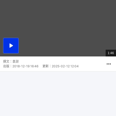
播
放
1:46
總
影
共
片
時
撰文：
袁澍
間
出版：
2018-12-19 16:46
更新：
2025-02-12 12:04