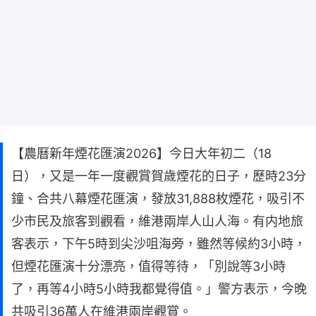
【農曆新年煙花匯演2026】今日大年初二（18
日），又是一年一度觀賞賀歲煙花的日子，歷時23分
鐘、合共八幕煙花匯演，發放31,888枚煙花，吸引不
少市民及旅客到觀看，維港兩岸人山人海。有内地旅
客表示，下午5時到尖沙咀海旁，雖然等候約3小時，
但煙花匯演十分漂亮，值得等待，「別說等3小時
了，再等4小時5小時我都覺得值。」警方表示，今晚
共吸引36萬人在維港兩岸觀賞。