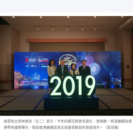
旅發局主席林建岳（左二）表示，今年的煙花將更多變化、更細緻，希望繼續為香
港帶來國際曝光，幫助香港繼續成為全球最受歡迎的旅遊城市。（袁澍攝）