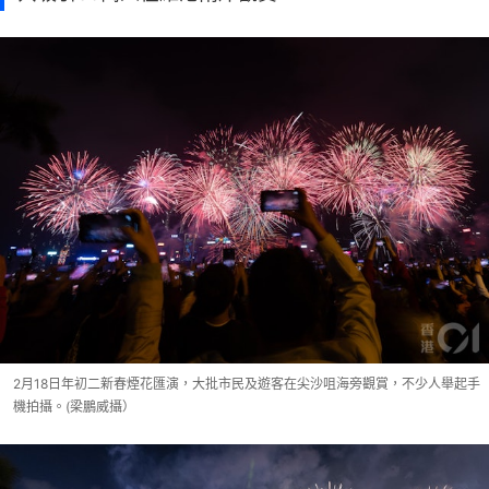
2月18日年初二新春煙花匯演，大批市民及遊客在尖沙咀海旁觀賞，不少人舉起手
機拍攝。(梁鵬威攝）