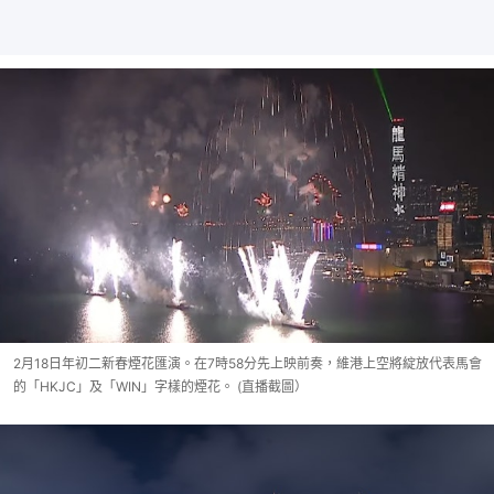
2月18日年初二新春煙花匯演。在7時58分先上映前奏，維港上空將綻放代表馬會
的「HKJC」及「WIN」字樣的煙花。 (直播截圖）