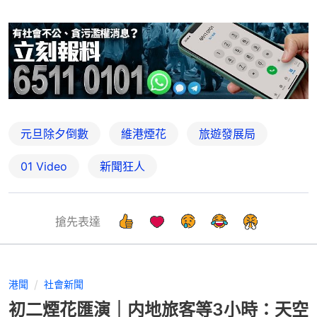
元旦除夕倒數
維港煙花
旅遊發展局
01 Video
新聞狂人
搶先表達
港聞
社會新聞
初二煙花匯演｜内地旅客等3小時：天空