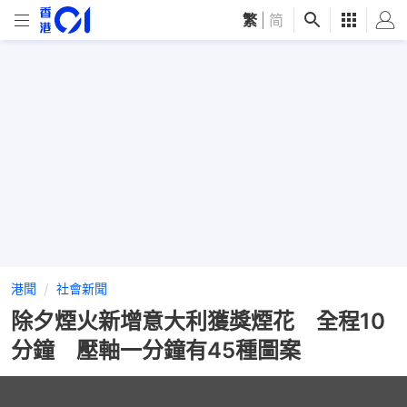
繁
|
简
港聞
社會新聞
除夕煙火新增意大利獲獎煙花 全程10
分鐘 壓軸一分鐘有45種圖案