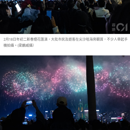
2月18日年初二新春煙花匯演，大批市民及遊客在尖沙咀海旁觀賞，不少人舉起手
機拍攝。(梁鵬威攝）