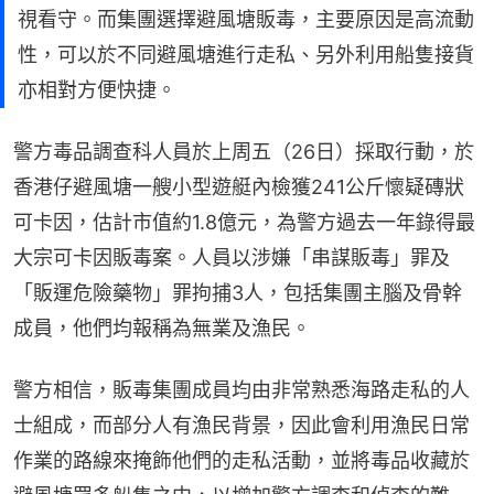
視看守。而集團選擇避風塘販毒，主要原因是高流動
性，可以於不同避風塘進行走私、另外利用船隻接貨
亦相對方便快捷。
警方毒品調查科人員於上周五（26日）採取行動，於
香港仔避風塘一艘小型遊艇內檢獲241公斤懷疑磚狀
可卡因，估計市值約1.8億元，為警方過去一年錄得最
大宗可卡因販毒案。人員以涉嫌「串謀販毒」罪及
「販運危險藥物」罪拘捕3人，包括集團主腦及骨幹
成員，他們均報稱為無業及漁民。
警方相信，販毒集團成員均由非常熟悉海路走私的人
士組成，而部分人有漁民背景，因此會利用漁民日常
作業的路線來掩飾他們的走私活動，並將毒品收藏於