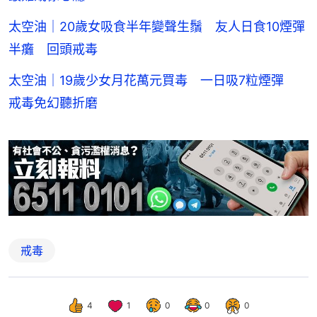
太空油｜20歲女吸食半年變聲生鬚 友人日食10煙彈
半癱 回頭戒毒
太空油｜19歲少女月花萬元買毒 一日吸7粒煙彈
戒毒免幻聽折磨
戒毒
4
1
0
0
0