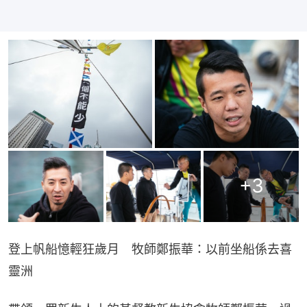
+
3
登上帆船憶輕狂歲月　牧師鄭振華：以前坐船係去喜
靈洲