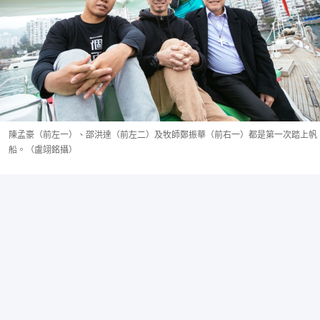
陳孟豪（前左一）、邵洪達（前左二）及牧師鄭振華（前右一）都是第一次踏上帆
船。（盧翊銘攝）