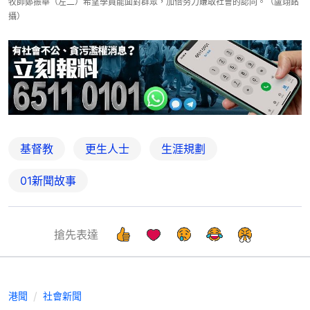
牧師鄭振華（左二）希望學員能面對群眾，加倍努力賺取社會的認同。（盧翊銘
攝）
基督教
更生人士
生涯規劃
01新聞故事
搶先表達
港聞
社會新聞