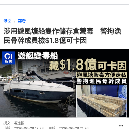
港聞
突發
涉用避風塘船隻作儲存倉藏毒 警拘漁
民骨幹成員檢$1.8億可卡因
撰文：
凌逸德
出版：
2026-06-28 17:23
更新：
2026-06-28 21:26