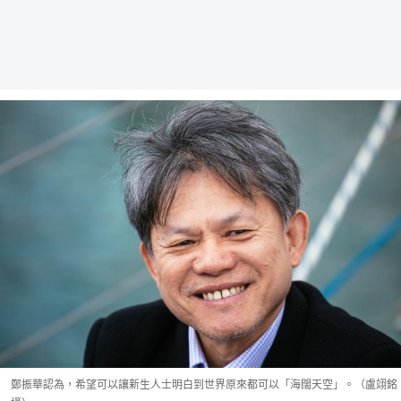
鄭振華認為，希望可以讓新生人士明白到世界原來都可以「海闊天空」。（盧翊銘