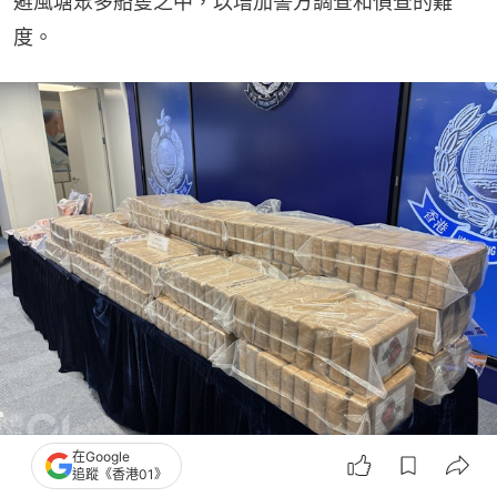
避風塘眾多船隻之中，以增加警方調查和偵查的難
度。
在Google
追蹤《香港01》
警方搗破一個利用海路走私毒品的販毒集團，揭發集團利用漁船作毒品儲存倉，企