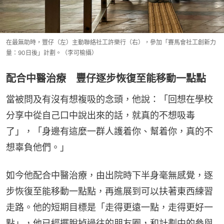
在最無助時，豐仔（左）主動聯絡社工許樂行（右），參加「賽馬會社工創新力
量：90日後」計劃。（李可榆攝）
配合中醫治療 豐仔逐步恢復至能移動一點點
當被問及有沒有想複吸的念頭，他說：「回想在學校
分享中從自己口中說出來的話，就真的不想吸毒
了」，「身邊有這麼一群人護着你、幫着你，真的不
想辜負他們。」
如今他配合中醫治療，由出院時下半身毫無感覺，逐
步恢復至能移動一點點，再進展到可以扶著東西練習
走路。他的短期目標是「走得更遠一點，走得更好一
點」，他已經擺脫掉過往的朋友圈，和計劃中的參與