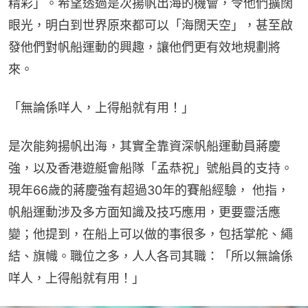
精彩」。希望透過是次揚帆出海的機會，令他們擴闊
眼光，明白到世界原來都可以「海闊天空」，甚至啟
發他們對帆船運動的興趣，讓他們更有效地規劃將
來。
「無論係咩人，上得船就有用！」
是次能夠揚帆出海，其實全靠資深帆船運動員蔣慶
強，以及香港遊艇會船隊「孟恭祝」號船員的支持。
現年66歲的蔣慶強有超過30年的賽船經驗， 他指，
帆船運動涉及多方面知識及技巧應用，更要靈活應
變；他提到，在船上可以做的事很多，包括掌舵、繩
結、旗幟。職位之多，人人各司其職：「所以無論係
咩人，上得船就有用！」