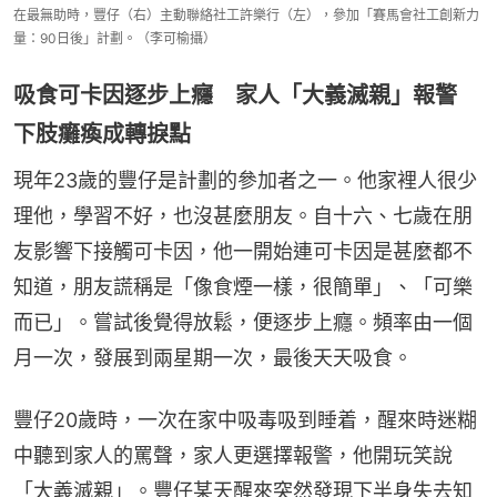
在最無助時，豐仔（右）主動聯絡社工許樂行（左），參加「賽馬會社工創新力
量：90日後」計劃。（李可榆攝）
吸食可卡因逐步上癮 家人「大義滅親」報警
下肢癱瘓成轉捩點
現年23歲的豐仔是計劃的參加者之一。他家裡人很少
理他，學習不好，也沒甚麼朋友。自十六、七歲在朋
友影響下接觸可卡因，他一開始連可卡因是甚麼都不
知道，朋友謊稱是「像食煙一樣，很簡單」、「可樂
而已」。嘗試後覺得放鬆，便逐步上癮。頻率由一個
月一次，發展到兩星期一次，最後天天吸食。
豐仔20歲時，一次在家中吸毒吸到睡着，醒來時迷糊
中聽到家人的罵聲，家人更選擇報警，他開玩笑說
「大義滅親」。豐仔某天醒來突然發現下半身失去知