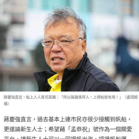
蔣慶強直言，船上人人各司其職：「所以無論係咩人，上得船就有用！」（盧翊銘
攝）
蔣慶強直言，過去基本上連市民亦很少接觸到帆船，
更遑論新生人士；希望藉「孟恭祝」號作為一個關愛