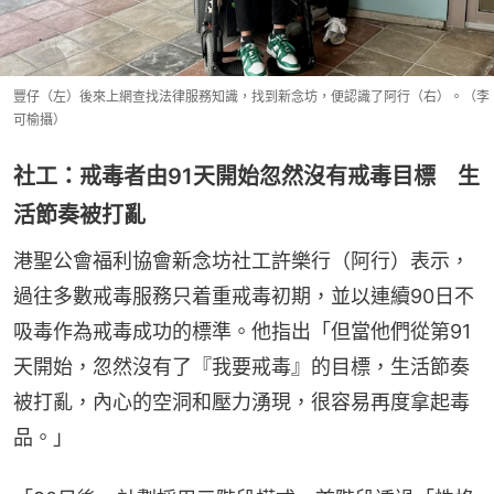
豐仔（左）後來上網查找法律服務知識，找到新念坊，便認識了阿行（右）。（李
可榆攝）
社工：戒毒者由91天開始忽然沒有戒毒目標 生
活節奏被打亂
港聖公會福利協會新念坊社工許樂行（阿行）表示，
過往多數戒毒服務只着重戒毒初期，並以連續90日不
吸毒作為戒毒成功的標準。他指出「但當他們從第91
天開始，忽然沒有了『我要戒毒』的目標，生活節奏
被打亂，內心的空洞和壓力湧現，很容易再度拿起毒
品。」