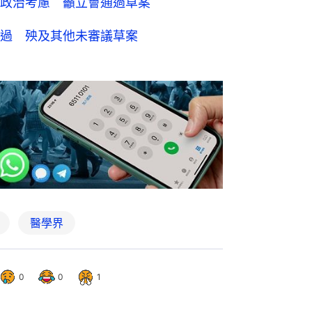
政治考慮 籲立會通過草案
過 殃及其他未審議草案
醫學界
0
0
1