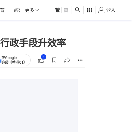
育
經濟
更多
01深圳
繁
觀點
|
简
健康
好食玩飛
登入
女
行政手段升效率
1
在Google
追蹤《香港01》