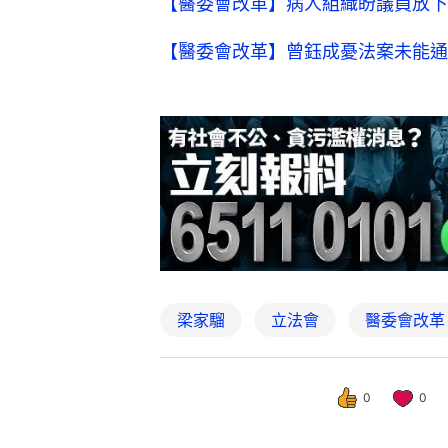
【醫委會改革】病人組織盼議員放下
【醫委會改革】曾鈺成憂法案未能通
梁家騮
立法會
醫委會改革
0
0