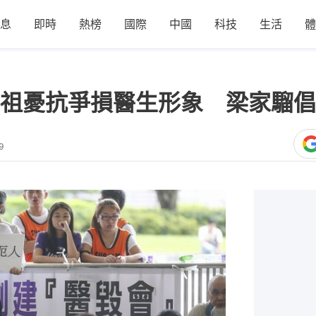
息
即時
熱榜
國際
中國
科技
生活
體
祖憂抗爭損醫生形象 梁家騮倡
9