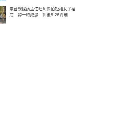
電台總採訪主任旺角偷拍短裙女子裙
底 認一時咸濕 押後8.26判刑