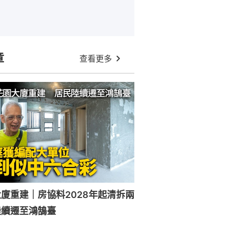
章
查看更多
廈重建｜房協料2028年起清拆兩
陸續遷至鴻鵠臺