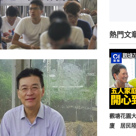
熱門文
觀塘花園大
廈 居民