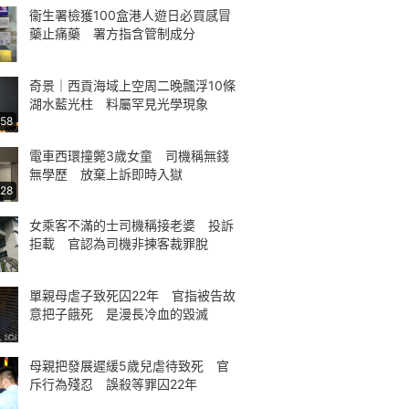
衞生署檢獲100盒港人遊日必買感冒
藥止痛藥 署方指含管制成分
奇景｜西貢海域上空周二晚飄浮10條
湖水藍光柱 料屬罕見光學現象
:58
電車西環撞斃3歲女童 司機稱無錢
無學歷 放棄上訴即時入獄
:28
女乘客不滿的士司機稱接老婆 投訴
拒載 官認為司機非揀客裁罪脫
單親母虐子致死囚22年 官指被告故
意把子餓死 是漫長冷血的毀滅
母親把發展遲緩5歲兒虐待致死 官
斥行為殘忍 誤殺等罪囚22年