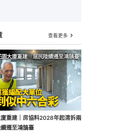
章
查看更多
廈重建｜房協料2028年起清拆兩
陸續遷至鴻鵠臺