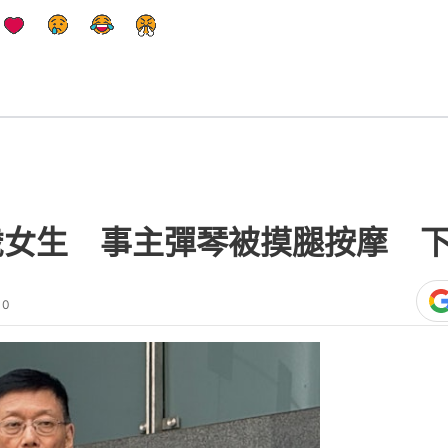
歲女生 事主彈琴被摸腿按摩 
10