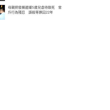
母親把發展遲緩5歲兒虐待致死 官
斥行為殘忍 誤殺等罪囚22年