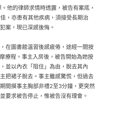
罪。他的律師求情時透露，被告有案底，
欠佳，亦患有其他疾病，須接受長期治
犯案，現已深感後悔。
4日，在圖書館溫習後感疲倦，途經一間按
鐘按摩療程。事主入房後，被告開始為她按
，並以內衣「阻住」為由，脫去其內
主把裙子脫去。事主雖感驚慌，但過去
期間摸事主胸部非禮2至3分鐘，更突然
並要求被告停止，惟被告沒有理會。