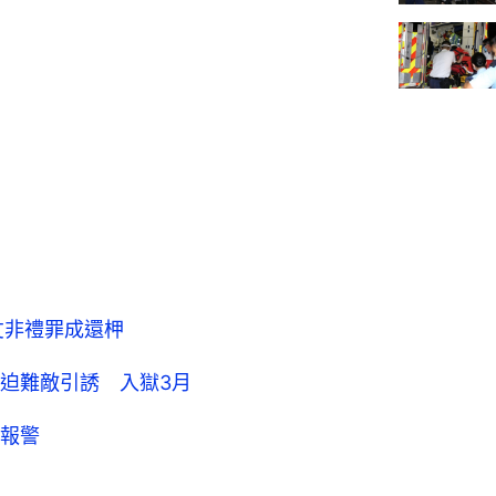
丈非禮罪成還柙
迫難敵引誘 入獄3月
報警