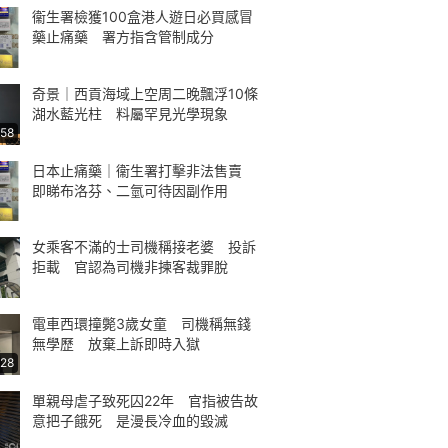
衞生署檢獲100盒港人遊日必買感冒
藥止痛藥 署方指含管制成分
奇景｜西貢海域上空周二晚飄浮10條
湖水藍光柱 料屬罕見光學現象
:58
日本止痛藥｜衞生署打擊非法售賣
即睇布洛芬、二氫可待因副作用
女乘客不滿的士司機稱接老婆 投訴
拒載 官認為司機非揀客裁罪脫
電車西環撞斃3歲女童 司機稱無錢
無學歷 放棄上訴即時入獄
:28
單親母虐子致死囚22年 官指被告故
意把子餓死 是漫長冷血的毀滅