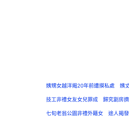
姨甥女越洋揭20年前遭摸私處 姨
技工非禮女友女兒罪成 歸究劏房擠
七旬老翁公園非禮外籍女 途人揭發