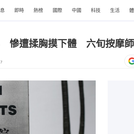
息
即時
熱榜
國際
中國
科技
生活
體
 慘遭揉胸摸下體 六旬按摩師
47