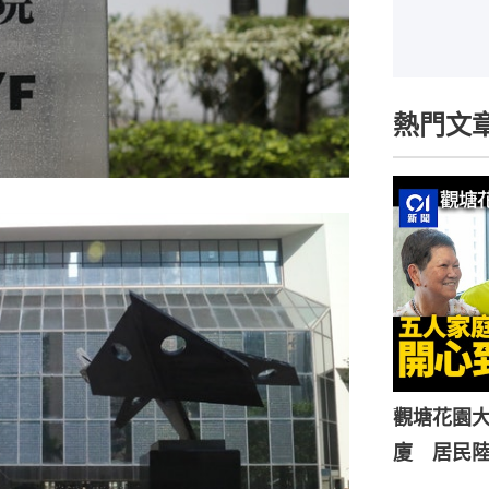
熱門文
觀塘花園大
廈 居民