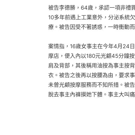
被告李德勝，64歲，承認一項非禮
10多年前遇上工業意外，分泌系統
療。被告因受不著誘惑，一時衝動而
案情指，16歲女事主在今年4月2
摩店，便入內以180元光顧45分
肩及背部，其後稱用油按為事主按背
衣。被告之後再以按腰為由，要求事
未曾光顧按摩服務而不知所措。被告
脫去事主內褲摸她下體。事主大叫痛