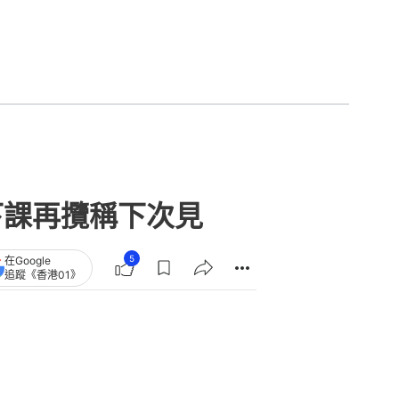
下課再攬稱下次見
5
在Google
追蹤《香港01》