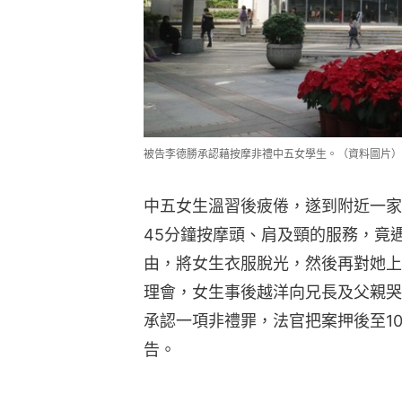
被告李德勝承認藉按摩非禮中五女學生。（資料圖片）
中五女生溫習後疲倦，遂到附近一家
45分鐘按摩頭、肩及頸的服務，竟
由，將女生衣服脫光，然後再對她上
理會，女生事後越洋向兄長及父親哭
承認一項非禮罪，法官把案押後至1
告。