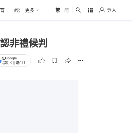
育
經濟
更多
01深圳
繁
觀點
|
简
健康
好食玩飛
登入
女
認非禮候判
在Google
追蹤《香港01》