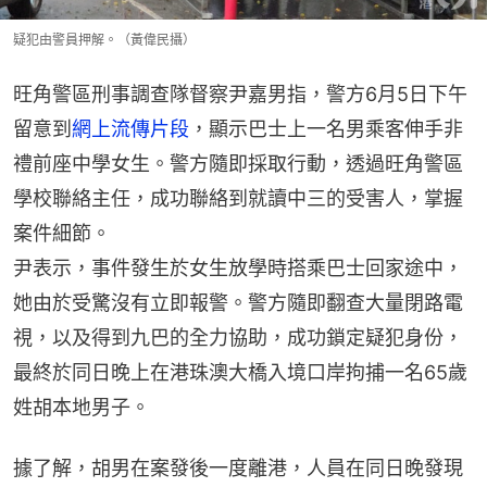
疑犯由警員押解。（黃偉民攝）
旺角警區刑事調查隊督察尹嘉男指，警方6月5日下午
留意到
網上流傳片段
，顯示巴士上一名男乘客伸手非
禮前座中學女生。警方隨即採取行動，透過旺角警區
學校聯絡主任，成功聯絡到就讀中三的受害人，掌握
案件細節。
尹表示，事件發生於女生放學時搭乘巴士回家途中，
她由於受驚沒有立即報警。警方隨即翻查大量閉路電
視，以及得到九巴的全力協助，成功鎖定疑犯身份，
最終於同日晚上在港珠澳大橋入境口岸拘捕一名65歲
姓胡本地男子。
據了解，胡男在案發後一度離港，人員在同日晚發現