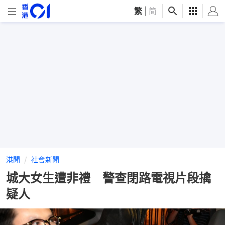
繁
|
简
港聞
社會新聞
城大女生遭非禮 警查閉路電視片段擒
疑人