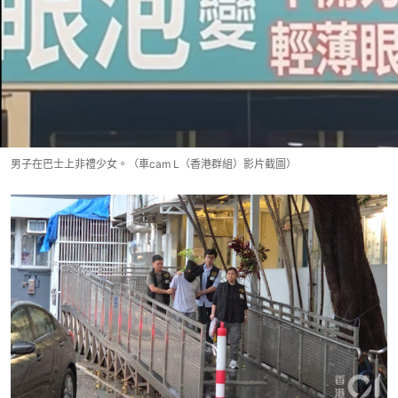
男子在巴士上非禮少女。（車cam L（香港群組）影片截圖）