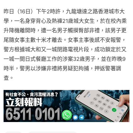
昨日（16日）下午2時許，九龍塘達之路香港城市大
學，一名身穿背心及熱褲21歲城大女生，於在校內乘
升降機離開時，遭一名男子觸摸臀部非禮，該男子更
尾隨女事主數十米才離去。女事主事後感不安報警，
警方根據城大和又一城閉路電視片段，成功鎖定於又
一城一間日式餐廳工作的涉案32歲男子，並在昨晚9
時半，警男以涉嫌非禮將男疑犯拘捕，押返警署調
查。