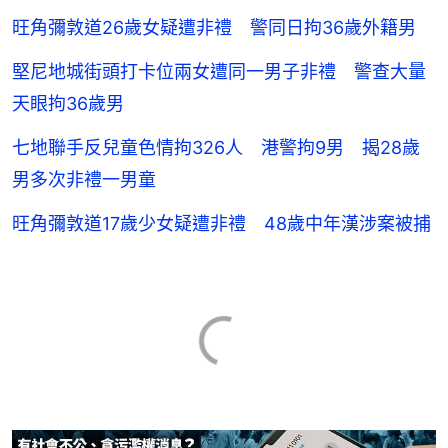
旺角彌敦道26歲女疑遭非禮 警同日拘36歲外籍男
堅尼地城街頭打卡位兩女遭同一男子非禮 警查大量
天眼拘36歲男
七地聯手反兒童色情拘326人 港警拘9男 揭28歲
男多次非禮一男童
旺角彌敦道17歲少女疑遭非禮 48歲中年漢涉案被捕