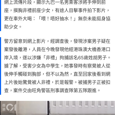
網上流傳片段，顯示九巴一名男乘客涉將手伸到前
座，摸胸非禮前座少女，有途人目擊事件拍下影片，
更在車外大喝：「喂！唔好抽水！」無奈未能挺身協
助少女。
警方留意到網上影片，經調查後，發現涉案男子疑在
案發後離港，人員在今晚發現他經港珠澳大橋香港口
岸入境，遂以涉嫌「非禮」拘捕該名65歲姓胡男子。
據了解，受害少女為中學生，她事發時有察覺被人從
後伸手觸碰到胸部，但不以為然，直至回家後看到網
上片後始驚覺被人非禮，於是報警。被捕男子正被扣
查，案件交由旺角警區刑事調查隊第五隊跟進。