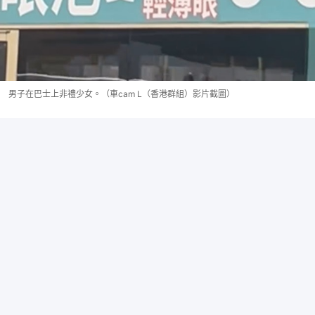
男子在巴士上非禮少女。（車cam L（香港群組）影片截圖）