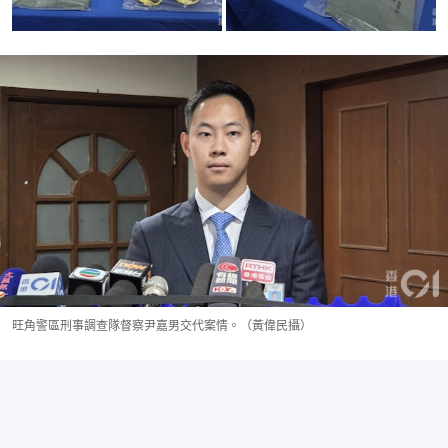
旺角警區刑事調查隊督察尹嘉男交代案情。（黃偉民攝）