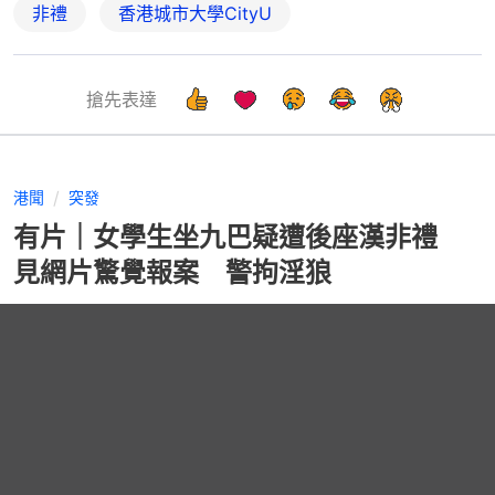
非禮
香港城市大學CityU
搶先表達
港聞
突發
有片｜女學生坐九巴疑遭後座漢非禮
見網片驚覺報案 警拘淫狼