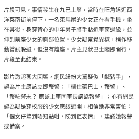
片段可見，事情發生在九巴上層，當時在旺角道近西
洋菜南街前停下，一名束馬尾的少女正在看手機，坐
在其後、身穿背心的中年男子將手貼近車窗邊緣，並
伸到前座少女的胸部位置。少女疑察覺異樣，稍作移
動嘗試躲避，但沒有離座。片主見狀巴士隨即開行，
片段至此結束。
影片激起甚大回響，網民紛紛大罵疑似「鹹豬手」，
認為片主應該立即報警：「欄住架巴士，報警」、
「報咗警未？ 應該上車同車長講話報警」；亦有網民
認為疑是穿校服的少女應該避開，相信她非常害怕：
「個女仔驚到唔知點咁，睇到佢表情」，建議她報警
或備案。