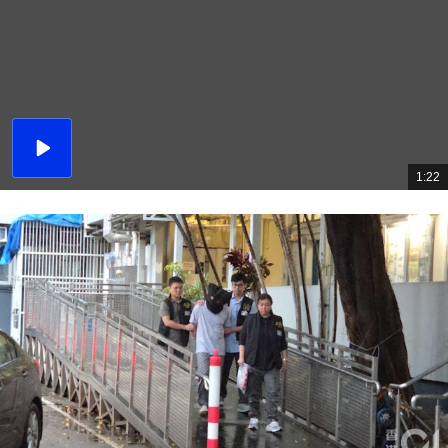
播
放
1:22
總
影
共
片
時
間