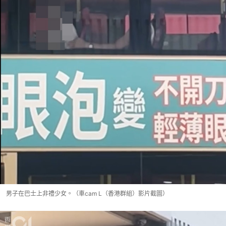
男子在巴士上非禮少女。（車cam L（香港群組）影片截圖）