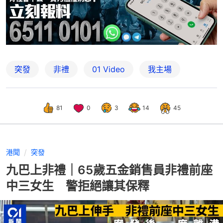
突發
非禮
01 Video
我主場
81
0
3
14
45
港聞
突發
九巴上非禮｜65歲五金銷售員非禮前座
中三女生 警拒絕讓其保釋