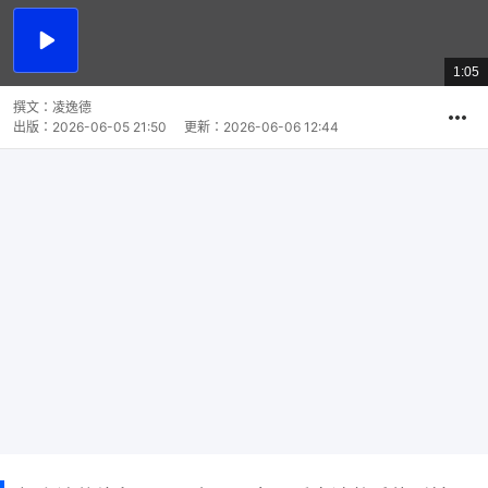
播
放
1:05
總
影
共
片
時
撰文：
凌逸德
間
出版：
2026-06-05 21:50
更新：
2026-06-06 12:44