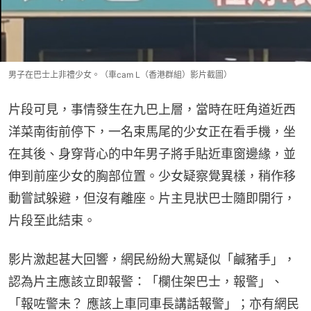
男子在巴士上非禮少女。（車cam L（香港群組）影片截圖）
片段可見，事情發生在九巴上層，當時在旺角道近西
洋菜南街前停下，一名束馬尾的少女正在看手機，坐
在其後、身穿背心的中年男子將手貼近車窗邊緣，並
伸到前座少女的胸部位置。少女疑察覺異樣，稍作移
動嘗試躲避，但沒有離座。片主見狀巴士隨即開行，
片段至此結束。
影片激起甚大回響，網民紛紛大罵疑似「鹹豬手」，
認為片主應該立即報警：「欄住架巴士，報警」、
「報咗警未？ 應該上車同車長講話報警」；亦有網民