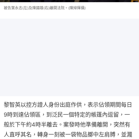
被告葉永志(左)及陳國雄(右)離開法院。(陳焯煇攝)
黎智英以控方證人身份出庭作供，表示佔領期間每日
9時到達佔領區，到泛民一個特定的帳篷內逗留，一
般於下午約4時半離去。案發時他準備離開，突然有
人直呼其名，轉身一刻被一袋物品擲中左肩膊，並濺