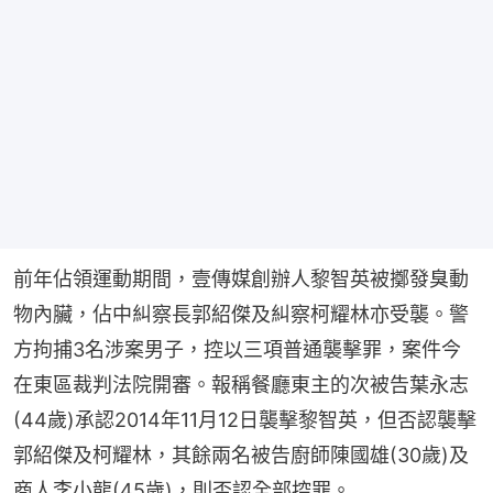
前年佔領運動期間，壹傳媒創辦人黎智英被擲發臭動
物內臟，佔中糾察長郭紹傑及糾察柯耀林亦受襲。警
方拘捕3名涉案男子，控以三項普通襲擊罪，案件今
在東區裁判法院開審。報稱餐廳東主的次被告葉永志
(44歲)承認2014年11月12日襲擊黎智英，但否認襲擊
郭紹傑及柯耀林，其餘兩名被告廚師陳國雄(30歲)及
商人李小龍(45歲)，則否認全部控罪。