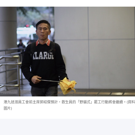
港九拯溺員工會前主席郭紹傑預計，救生員的「野貓式」罷工行動將會繼續。(資料
圖片)