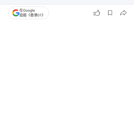
在Google
追蹤《香港01》
撰文：
安梓寧
出版：
2026-01-12 15:33
更新：
2026-01-14 12:34
黎智英涉勾結外國勢力案，黎今（12日）與同案另8