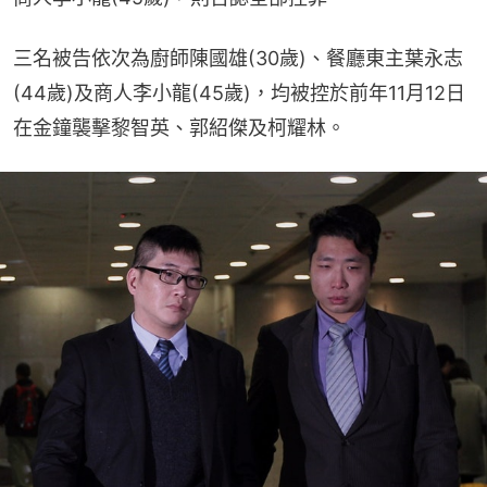
三名被告依次為廚師陳國雄(30歲)、餐廳東主葉永志
(44歲)及商人李小龍(45歲)，均被控於前年11月12日
在金鐘襲擊黎智英、郭紹傑及柯耀林。