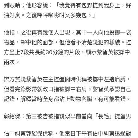
到眼睛；他形容說：「我覺得有包野掟到我身上，好
油好臭。之後呯呯嘭嘭咁又多幾包。」
他指，之後再有幾個人出現，其中一人向他投擲一袋
物品，擊中他的面部，但他看不清楚疑犯的樣貌。控
方呈上7段共長約30分鐘的片段，顯示黎智英被擲中
兩次。
辯方質疑黎智英在主控盤問時供稱被擲中左邊肩膊，
但看完錄影帶就改口指被擲中右肩。黎智英承認自己
記錯，解釋當時全身都沾上動物內臟，有可能看錯。
郭紹傑：第三被告被指貌似早前曾向「長毛」掟蛋男
佔中糾察郭紹傑供稱，他當日下午有佔中糾察透過對