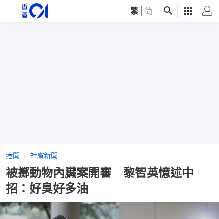
繁
|
简
港聞
社會新聞
被擲動物內臟案開審 黎智英憶述中
招：好臭好多油