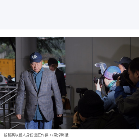
黎智英以證人身份出庭作供。(陳焯煇攝)