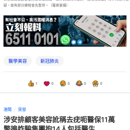
疑，故有部分療程會先暫停。（羅君豪攝）
醫學美容
新冠肺炎
1
0
0
0
0
港聞
突發
涉安排顧客美容訛稱去疣呃醫保11萬
警搗詐騙集團拘14人包括醫生