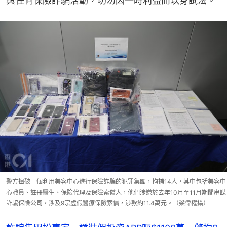
與任何保險詐騙活動，切勿因一時利益而以身試法。
警方搗破一個利用美容中心進行保險詐騙的犯罪集團，拘捕14人，其中包括美容中
心職員、註冊醫生、保險代理及保險索償人，他們涉嫌於去年10月至11月期間串謀
詐騙保險公司，涉及9宗虛假醫療保險索償，涉款約11.4萬元。（梁偉權攝）