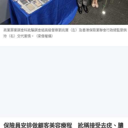
商業罪案調查科訛騙調查組高級督察劉兆寶（左）及香港保險業聯會行政總監劉佩
玲（右）交代案情。（梁偉權攝）
保險員安排做顧客美容療程 訛稱接受去疣、膿