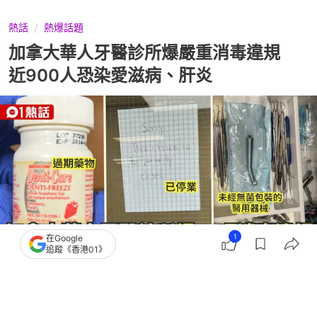
熱話
熱爆話題
加拿大華人牙醫診所爆嚴重消毒違規
近900人恐染愛滋病、肝炎
1
在Google
追蹤《香港01》
撰文：
伊萬德
出版：
2026-07-18 21:02
更新：
2026-07-18 21:02