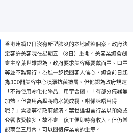
香港連續17日沒有新型肺炎的本地感染個案，政府決
定容許美容院在星期五 （8日）重開。美容業總會創
會主席葉世雄認為，政府要求美容師要戴面罩、口罩
等並不難實行，為進一步挽回客人信心，總會前日起
為300間美容中心噴灑抗菌塗層。但他認為政府規定
「不得使用霧化化學品」用字含糊，「有部分儀器無
加熱，但會用高壓將啲水變成霧，咁係咪唔用得
呢？」需要等待政府釐清。葉世雄坦言行業以預繳或
套餐收費較多，故不會一復工便即時有收入，但仍樂
觀兩至三月內，可以回復停業前的生意。