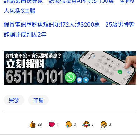
詐騙集團扮專家 誘裝假投資APP呃$1100萬 警拘9
人包括3主腦
假冒電訊商釣魚短訊呃172人涉$200萬 25歲男骨幹
詐騙罪成判囚2年
突發
詐騙
29
1
0
3
3