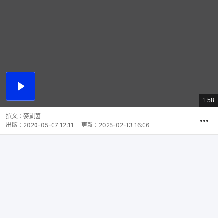
播
放
1:58
總
影
共
片
時
撰文：
麥凱茵
間
出版：
2020-05-07 12:11
更新：
2025-02-13 16:06