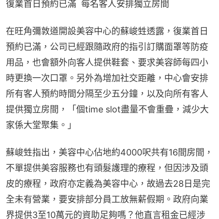
復業首日預約已滿  每名客人安排獨立房間
在旺角彌敦道開設美容中心的蘇峻甡透露，復業首日
預約已滿，公司已經跟隨政府的指引訂購面罩等防疫
用品，也會額外向客人提供鞋套、要求美容師每四小
時更換一次口罩。另外為增加社交距離，中心會安排
所有客人預約時間分隔至少五分鐘，以及向所有客人
提供獨立房間，「個time slot盡量不會重疊，減少大
家係大堂聚集。」
蘇峻甡指出，美容中心佔地約4000呎共有16間房間，
不單提供美容服務也有頭髮護理的療程，但因涉及頭
皮的療程，政府亦定義為美容中心，故過去28日是完
全未有營業，要安排部分員工放無薪假期。政府向業
界提供3至10萬元的資助足夠嗎？他直言租金已經涉