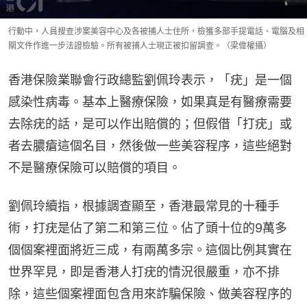
行動中，人員搜查涉案美容中心及各被捕人士住所，檢獲多部手提電話、電腦及相
關文件作進一步法證檢驗。所有被捕人士現正被扣留調查。（梁偉權攝）
香港保險業聯會行政總監劉佩玲表示，「疣」是一個
感染性病毒。基本上醫療保險，如果真是有醫療需要
去除疣的話，是可以作出賠償的；但假借「打疣」或
者去膿瘡這個名目，然後做一些美容程序，這些絕對
不是醫療保險可以賠償的項目。
劉佩玲續指，根據調查顯至，香港最常見的十種手
術，打疣是佔了第二和第三位。佔了頭十位的9萬多
個個案裡面將近三成，有兩萬多宗。這個比例其實在
世界罕見，即是香港人打疣的情況很嚴重，亦不排
除，這些個案裡面包含用來詐騙保險、做美容程序的