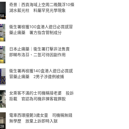
奇景｜西貢海域上空周二晚飄浮10條
湖水藍光柱 料屬罕見光學現象
:58
衞生署檢獲100盒港人遊日必買感冒
藥止痛藥 署方指含管制成分
日本止痛藥｜衞生署打擊非法售賣
即睇布洛芬、二氫可待因副作用
衞生署再檢獲140盒港人遊日必買感
冒藥止痛藥 2男子涉違例被捕
女乘客不滿的士司機稱接老婆 投訴
拒載 官認為司機非揀客裁罪脫
電車西環撞斃3歲女童 司機稱無錢
無學歷 放棄上訴即時入獄
:28