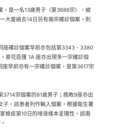
，是一名13歲男子（第3686宗），被
一大廈過去14日另有兩宗確診個案，則
同座確診個案早前亦包括第3343、3380
宗。麥花臣匯 1A 座亦出現多一宗確診個
同座早前亦有一宗確診個案，是第3617宗
3714宗個案的81歲男子；皓畋9座亦出
歲女子，該患者列作輸入個案，根據衞生署
家檢疫第10日的唾液樣本呈陽性。該兩
榜。