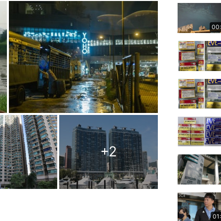
00
+
2
01