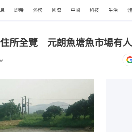
息
即時
熱榜
國際
中國
科技
生活
體
住所全覽 元朗魚塘魚市場有人
36