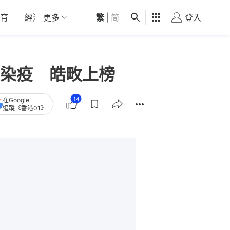
育
經濟
更多
01深圳
繁
觀點
|
简
健康
好食玩飛
登入
女
染疫 皓畋上榜
14
在Google
追蹤《香港01》