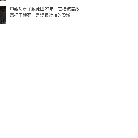
單親母虐子致死囚22年 官指被告故
意把子餓死 是漫長冷血的毀滅