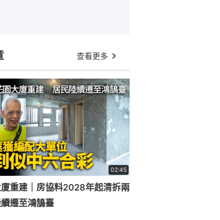
章
查看更多
02:45
廈重建｜房協料2028年起清拆兩
陸續遷至鴻鵠臺