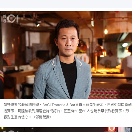
蘭桂坊餐飲概念總經理、BACI Trattoria & Bar負責人郭先生表示，世界盃期間會轉
播賽事，現陸續收到顧客查詢或訂台，甚至有50至60人包場食早餐觀看賽事，形
容對生意有信心。（鄧倩螢攝）