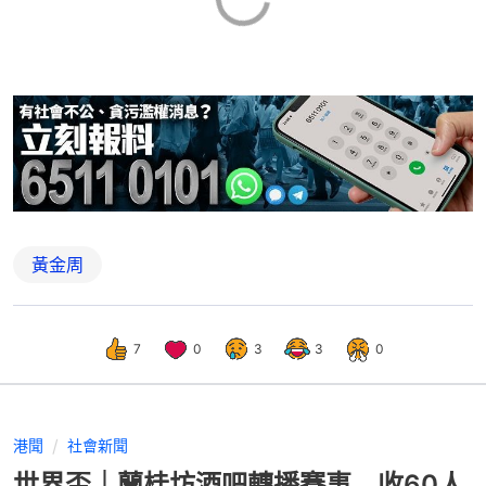
黃金周
7
0
3
3
0
港聞
社會新聞
世界盃｜蘭桂坊酒吧轉播賽事 收60人