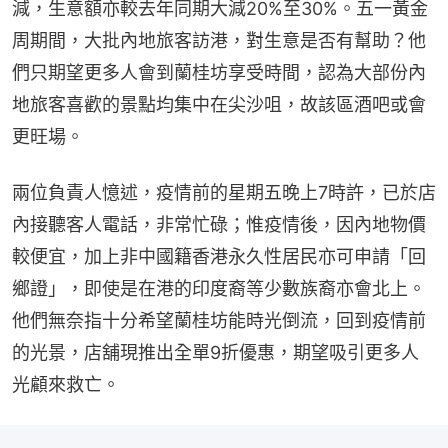
減，生意額亦較去年同期大減20%至30%。五一黃金
周期間，大批內地旅客訪港，對生意是否有幫助？他
們只期望更多人會到蘭桂坊享受時間，認為大部份內
地旅客喜歡的景點均集中在尖沙咀，故該區酒吧或會
更旺場。
兩位負責人憶述，疫情前的星期五晚上7時許，已於店
內接聽客人電話，非常忙碌；惟疫情後，因內地物價
較便宜，加上非中國籍香港永久性居民亦可申請「回
鄉證」，即使是在港的印度裔等少數族裔亦會北上。
他們無奈指十分希望蘭桂坊能時光倒流，回到疫情前
的光景，店舖現推出全單9折優惠，期望吸引更多人
光顧來救亡。