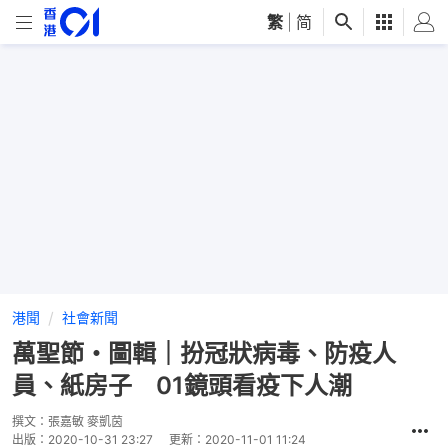
繁
|
简
港聞
社會新聞
萬聖節・圖輯｜扮冠狀病毒、防疫人
員、紙房子 01鏡頭看疫下人潮
撰文：
張嘉敏 麥凱茵
出版：
2020-10-31 23:27
更新：
2020-11-01 11:24