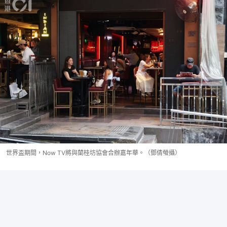
世界盃期間，Now TV將與蘭桂坊協會合辦嘉年華。（鄧倩螢攝）