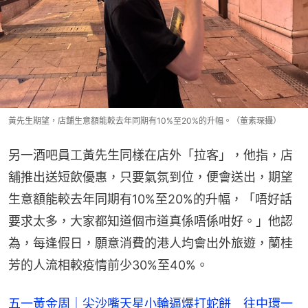
黃先生期望，店舖生意額能較去年同期有10%至20%的升幅。（董素琛攝）
另一酒吧員工黃先生同樣在店外「拉客」，他指，店
舖推出送短飲優惠，只要氣氛到位，便會送出，期望
生意額能較去年同期有10%至20%的升幅，「唔好話
要求太多，大家都知道個市道真係唔係咁好。」他認
為，每逢假日，願意消費的港人均會出外旅遊，蘭桂
芳的人流相較疫情前少30%至40%。
五一黃金周｜尖沙嘴天星小輪逼爆打蛇餅 往中環一