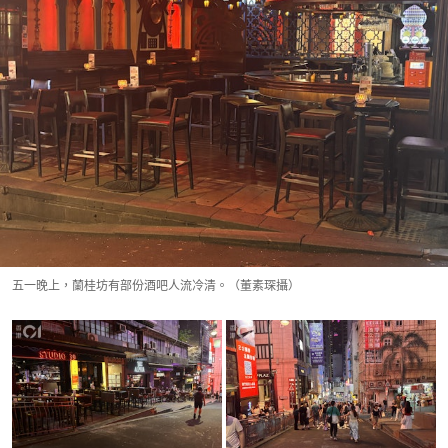
五一晚上，蘭桂坊有部份酒吧人流冷清。（董素琛攝）