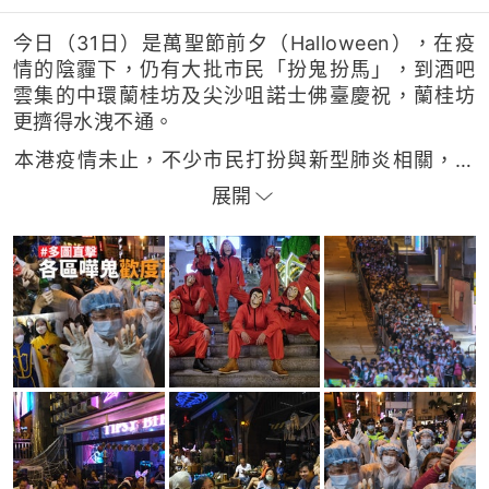
今日（31日）是萬聖節前夕（Halloween），在疫
情的陰霾下，仍有大批市民「扮鬼扮馬」，到酒吧
雲集的中環蘭桂坊及尖沙咀諾士佛臺慶祝，蘭桂坊
更擠得水洩不通。
本港疫情未止，不少市民打扮與新型肺炎相關，如
有人戴上冠狀病毒的頭套。疫情下經常見到有穿著
展開
全幅保護衣物的防疫人員，蘭桂坊今晚亦有多名市
民穿上防護衣、戴上面罩及手套等，打扮成防護人
員，更帶同酒精搓手液，可謂「入型入格」。
美國大選在即，爭取連任的總統特朗普亦「驚現」
在蘭桂坊，原來是有市民戴上特朗普造型的頭套。
亦有人打扮成影視作品的角色，如西班牙大熱劇集
《Money Heist》（紙房子）的紅衣人等。
攝影：廖雁雄、羅君豪 記者：張嘉敏、麥凱茵