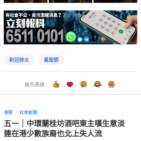
新冠肺炎
萬聖節
搶先表達
港聞
社會新聞
五一｜中環蘭桂坊酒吧東主嘆生意淡
連在港少數族裔也北上失人流