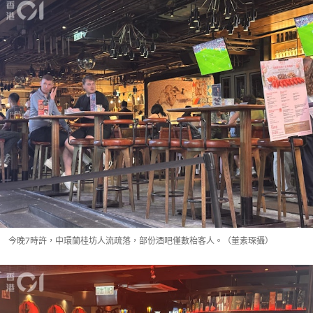
今晚7時許，中環蘭桂坊人流疏落，部份酒吧僅數枱客人。（董素琛攝）