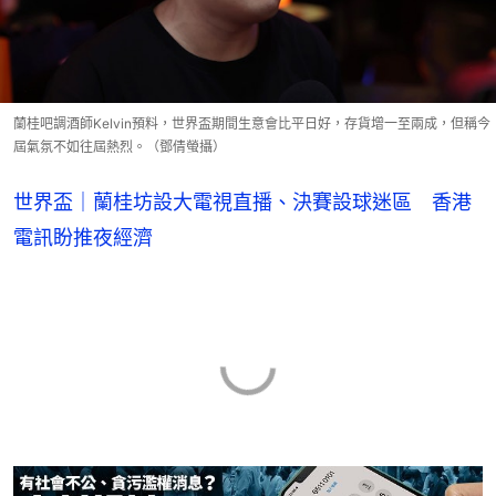
蘭桂吧調酒師Kelvin預料，世界盃期間生意會比平日好，存貨增一至兩成，但稱今
屆氣氛不如往屆熱烈。（鄧倩螢攝）
世界盃｜蘭桂坊設大電視直播、決賽設球迷區 香港
電訊盼推夜經濟