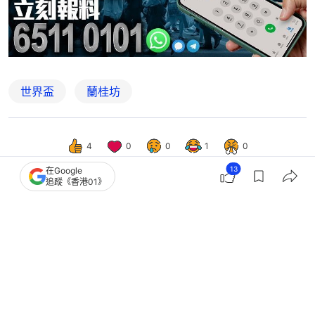
世界盃
蘭桂坊
4
0
0
1
0
13
在Google
追蹤《香港01》
港聞
社會新聞
五一首日蘭桂坊營業額按年升約三成
梁熙睇好後市9月插旗開酒吧