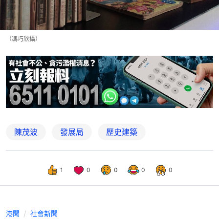
（馮巧欣攝）
陳茂波
發展局
歷史建築
1
0
0
0
0
港聞
社會新聞