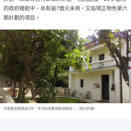
的政府撥款中，尚有逾7億元未用，又指現正物色第六
期計劃的項目。
芳園書室開業逾3年，年均訪客數遠較預期低。（馮巧欣攝）