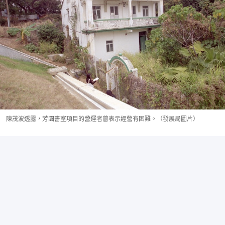
陳茂波透露，芳園書室項目的營運者曾表示經營有困難。（發展局圖片）