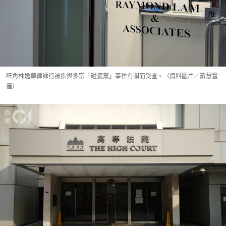
旺角林逸華律師行被指與多宗「碰瓷黨」事件有關而受查。（資料圖片／戴慧豐
攝）