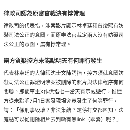
律政司認為原審官裁決有悖常理
律政司的代表指，涉案影片顯示林卓廷和曾焌熙有妨
礙司法公正的意圖，而原審法官裁定兩人沒有妨礙司
法公正的意圖，屬有悖常理。
辯方質疑控方未能點明天有何罪行發生
代表林卓廷的大律師沈士文陳詞指，控方須就意圖妨
礙司法公正罪證明涉案被刪除的照片與法律程序有何
關聯。即使事主X作供指七一當天有示威遊行，惟控
方從未點明7月1日案發現場究竟發生了何等罪行，
謂：「係刑事毀壞？非法集結？定係打交都唔知，法
庭點可以從刪除相片去判斷有無link（聯繫）呢？」