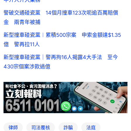
警破交通碰瓷黨 14個月撞車123次呃逾百萬賠償
金 兩青年被捕
新型撞車碰瓷黨︱累積500宗案 申索金額達$1.35
億 警再拉11人
新型撞車碰瓷黨｜警再拘16人揭露4大手法 至今
430宗個案涉款過億
律師
司法覆核
詐騙
法庭