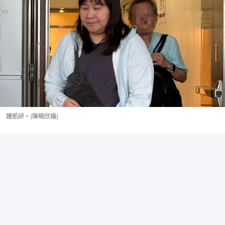
鍾凱研。(陳曉欣攝)