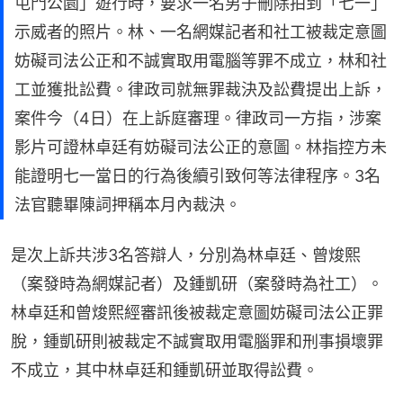
屯門公園」遊行時，要求一名男子刪除拍到「七一」
示威者的照片。林、一名網媒記者和社工被裁定意圖
妨礙司法公正和不誠實取用電腦等罪不成立，林和社
工並獲批訟費。律政司就無罪裁決及訟費提出上訴，
案件今（4日）在上訴庭審理。律政司一方指，涉案
影片可證林卓廷有妨礙司法公正的意圖。林指控方未
能證明七一當日的行為後續引致何等法律程序。3名
法官聽畢陳詞押稱本月內裁決。
是次上訴共涉3名答辯人，分別為林卓廷、曾焌熙
（案發時為網媒記者）及鍾凱研（案發時為社工）。
林卓廷和曾焌熙經審訊後被裁定意圖妨礙司法公正罪
脫，鍾凱研則被裁定不誠實取用電腦罪和刑事損壞罪
不成立，其中林卓廷和鍾凱研並取得訟費。