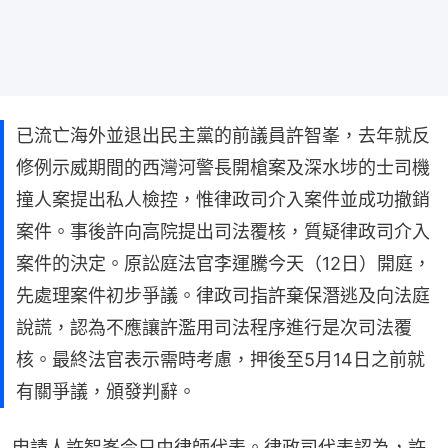
已流亡海外並退出民主黨的前議員許智峯，去年就反
修例示威期間的西灣河警長開槍案及深水埗的士司機
撞人案提出私人檢控，惟律政司介入案件並成功撤銷
案件。事後許向高院提出司法覆核，質疑律政司介入
案件的決定。原訟庭法官李運騰今天（12日）開庭，
先處理案件初步爭議。律政司指許棄保潛逃及向法庭
說謊，認為不應讓許濫用司法程序進行是次司法覆
核。最終法官表示需時考慮，押後至5月14日之前就
有關爭議，頒發判辭。
申請人許智峯今只由律師代表。律政司代表認為，許