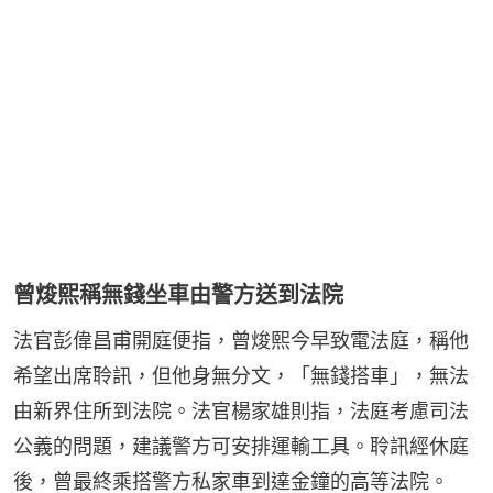
曾焌熙稱無錢坐車由警方送到法院
法官彭偉昌甫開庭便指，曾焌熙今早致電法庭，稱他
希望出席聆訊，但他身無分文，「無錢搭車」，無法
由新界住所到法院。法官楊家雄則指，法庭考慮司法
公義的問題，建議警方可安排運輸工具。聆訊經休庭
後，曾最終乘搭警方私家車到達金鐘的高等法院。