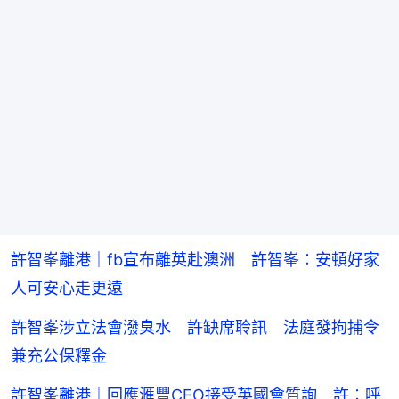
許智峯離港｜fb宣布離英赴澳洲 許智峯︰安頓好家
人可安心走更遠
許智峯涉立法會潑臭水 許缺席聆訊 法庭發拘捕令
兼充公保釋金
許智峯離港｜回應滙豐CEO接受英國會質詢 許︰呼