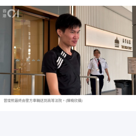
曾焌熙最終由警方車輛送到高等法院。(陳曉欣攝)