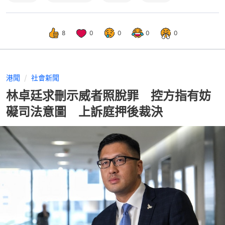
8
0
0
0
0
港聞
社會新聞
林卓廷求刪示威者照脫罪 控方指有妨
礙司法意圖 上訴庭押後裁決