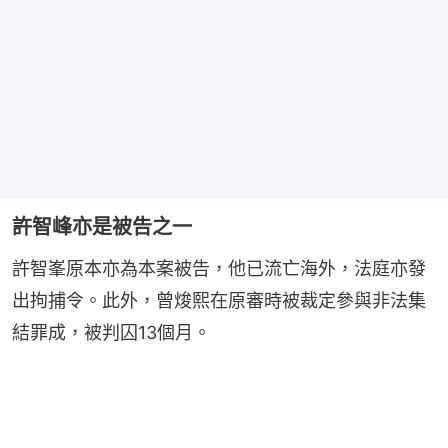
許智峰亦是被告之一
許智峯原本亦為本案被告，他已流亡海外，法庭亦發
出拘捕令。此外，曾焌熙在原審時被裁定參與非法集
結罪成，被判囚13個月。