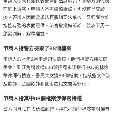
申請人今未有派代表或律師出席聆訊，答辯方的代表
在庭上透露，申請人不再繼續訴訟，也沒有呈交證
據。答辯人因而要求法官撤銷司法覆核，又強調欺詐
指控有強的表面證供。法官遂撤銷訴訟，並於下周一
頒發判辭，解釋理據。
申請人指警方檢取了68個檔案
申請人於本年2月申請司法覆核，他們指警方持法庭
手令，到旺角彌敦道636號招商永隆銀行中心的林逸
華律師行搜查。警員共檢獲68個檔案，指該些文件涉
及欺詐、企圖欺詐和使用虛假文書等罪行。
申請人指其中66個檔案涉保密特權
警方同月10日去信律師行，指已把該些檔案密封保管