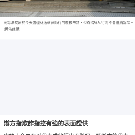
高等法院原於今天處理林逸華律師行的覆核申請，但辯指律師行將不會繼續訴訟。
(黃浩謙攝)
辯方指欺詐指控有強的表面證供