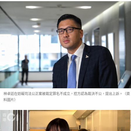
林卓廷在妨礙司法公正案被裁定罪名不成立，控方認為裁決不公，提出上訴。（資
料圖片）