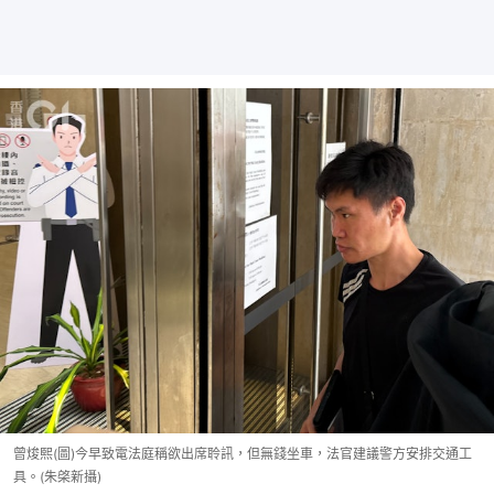
曾焌熙(圖)今早致電法庭稱欲出席聆訊，但無錢坐車，法官建議警方安排交通工
具。(朱棨新攝)