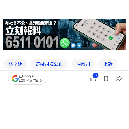
林卓廷
妨礙司法公正
律政司
上訴
17
在Google
法庭
追蹤《香港01》
6
0
0
1
0
港聞
政情