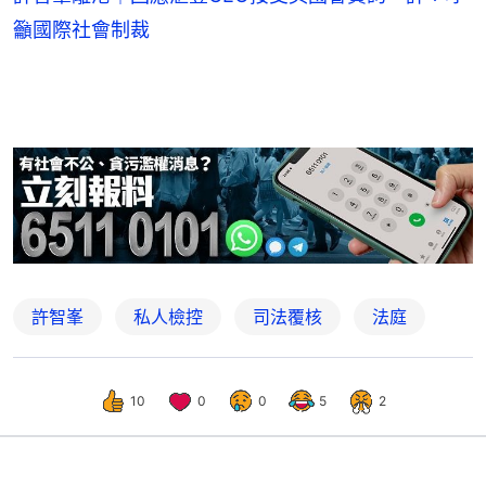
籲國際社會制裁
許智峯
私人檢控
司法覆核
法庭
10
0
0
5
2