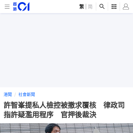
繁
|
简
港聞
社會新聞
許智峯提私人檢控被撤求覆核 律政司
指許疑濫用程序 官押後裁決