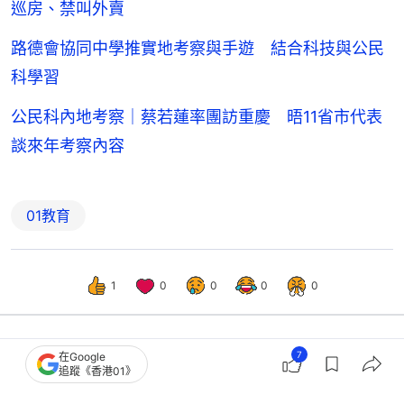
巡房、禁叫外賣
路德會協同中學推實地考察與手遊 結合科技與公民
科學習
公民科內地考察｜蔡若蓮率團訪重慶 晤11省市代表
談來年考察內容
01教育
1
0
0
0
0
7
在Google
教育
中小學校園
追蹤《香港01》
公民科考察團｜圓玄二中赴韶關兩日