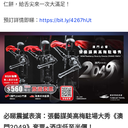
仁餅，給舌尖來一次大滿足！
預訂詳情即睇：
https://bit.ly/4267hUt
必睇震撼表演：張藝謀美高梅駐場大秀《澳
門2049》套票+酒店低至半價！