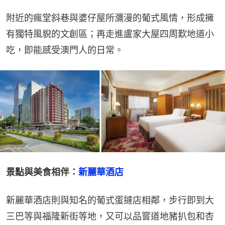
附近的瘋堂斜巷與婆仔屋所瀰漫的葡式風情，形成擁
有獨特風貎的文創區；再走進盧家大屋四周歎地道小
吃，即能感受澳門人的日常。
景點與美食相伴：
新麗華酒店
新麗華酒店則與知名的葡式蛋撻店相鄰，步行即到大
三巴等與福隆新街等地，又可以品嘗道地豬扒包和杏