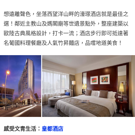
想遠離聲色，坐落西望洋山畔的濠璟酒店就是最佳之
選！鄰近主教山及媽閣廟等世遺景點外，整座建築以
歐陸古典風格設計，打卡一流；酒店步行即可抵達著
名葡國料理餐廳及人氣竹昇麵店，品嚐地道美食！
感受文青生活：
皇都酒店