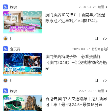
旅遊
2026-04-28
精選 ★
廈門酒店10間推介｜新開幕／無邊
際泳池／近車站／人均$174起
1
食玩買
2026-03-27
特約內容
澳門美高梅親子遊｜必看張藝謀
《澳門2049》＋沉浸式博物館奇遇
記
3
旅遊
2026-03-18
精選 ★
香港去澳門7大交通路線｜港九新界
可上車！最平$24.5+最快15分鐘