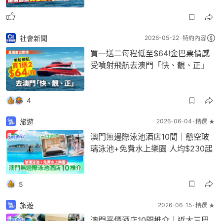
社會新聞
2026-05-22
特約內容
買一送二每程低至$64!金巴票價感
受噴射飛航去澳門「快、靚、正」
4
旅遊
2026-06-04
精選 ★
澳門無邊際泳池酒店10間｜懸空玻
璃泳池+免費水上樂園 人均$230起
5
旅遊
2026-06-15
精選 ★
澳門平價酒店10間推介｜近大三巴