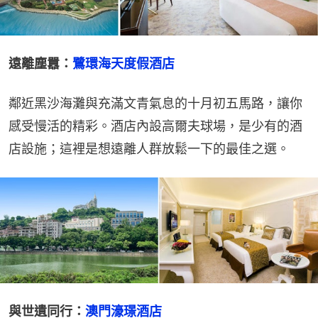
遠離塵囂：
鷺環海天度假酒店
鄰近黑沙海灘與充滿文青氣息的十月初五馬路，讓你
感受慢活的精彩。酒店內設高爾夫球場，是少有的酒
店設施；這裡是想遠離人群放鬆一下的最佳之選。
與世遺同行：
澳門濠璟酒店