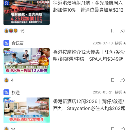
往返港澳噴射飛航、金光飛航周六
起加價10% 普通位最貴加至$212
15
食玩買
2026-07-13
精選 ★
香港按摩推介12大優惠｜旺角/尖沙
咀/銅鑼灣/中環 SPA人均$349起
4
旅遊
2026-05-21
精選 ★
香港新酒店12間2026｜灣仔/啟德/
西九 Staycation必住人均$262起
14