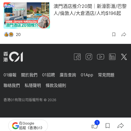
澳門酒店推介20間｜新濠影滙/巴黎
人/倫敦人/大倉酒店/人均$196起
20
01線報
關於我們
01招聘
廣告查詢
01App
常見問題
聯絡我們
私隱聲明
條款及細則
香港01有限公司版權所有 ©
2026
1
在Google
追蹤《香港01》