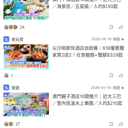
／海景房／五星級／人均$130起
24
食玩買
2026-06-18
精選 ★
尖沙咀凱悅酒店自助餐｜618優惠獨
家買2送2！任食龍蝦+蟹腳$329起
1
旅遊
2026-05-05
精選 ★
澳門親子酒店10間推介｜近大三巴
／室內恆溫水上樂園／人均$210起
27