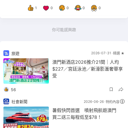
1
0
0
0
0
你可能感興趣
旅遊
2026-07-31
精選 ★
澳門新酒店2026推介21間｜人均
$227／宮廷泳池／新濠影滙奢華享
受
56
社會新聞
2026-06-26
特約內容
暑假快閃首選 噴射飛航遊澳門
買二送三每程低至$78！