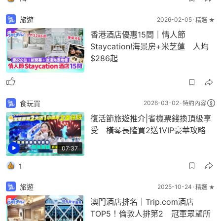
旅遊
2026-02-05
精選 ★
香港酒店優惠15間｜情人節
Staycation!海景房+米芝蓮 人均
$286起
食玩買
2026-03-02
特約內容
復活節旅遊推介|省機票錢換頂級享
受 橫琴長隆買2送1VIP豪華攻略
07:37
1
旅遊
2025-10-24
精選 ★
澳門酒店排名｜Trip.com酒店
TOP5！倫敦人排第2 冠軍眾望所