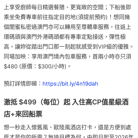
上享受廚師每日精選餐膳、更寬敞的空間；下船後即
乘坐免費專車前往指定目的地(須提前預約)！想同幾
個閨蜜私密過澳門亦可以轉用至尊轎車服務，往返上
環碼頭與澳門外港碼頭都有專車定點接送，彈性極
高，讓妳從踏出門口那一刻起就感受到VIP級的優雅。
同場加映：享用澳門境內包車服務，首兩小時亦只須
$480 (原價：$300/小時)。
預訂詳情即睇：
https://bit.ly/4n19dah
激抵 $499（每位）起 入住高CP值星級酒
店+來回船票
想一秒走入懷舊風、歐陸風酒店打卡，還是方便到處
逛才是你的所需？無論目標為何，由即日起至2026年