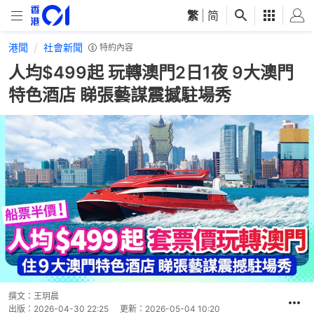
繁
|
简
港聞
社會新聞
特約內容
人均$499起 玩轉澳門2日1夜 9大澳門
特色酒店 睇張藝謀震撼駐場秀
撰文：
王玥晨
出版：
2026-04-30 22:25
更新：
2026-05-04 10:20