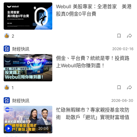
Webull 美股專家：全港首家 美港
股真0佣金0平台費
2
財經快訊
2026-02-16
佣金、平台費？統統是零！投資路
上Webull陪你賺到盡！
1
財經快訊
2026-06-30
忙碌無暇睇市？專家親授基金攻防
術 助散戶「避坑」實現財富增值
20:06