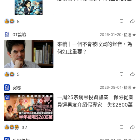
5
01論壇
2026-01-20
精選 ★
來稿｜一個不肯被收買的聲音，為
何如此重要？
5
突發
2026-08-01
精選 ★
一周25宗網戀投資騙案 保險從業
員遭男友介紹假專家 失$2600萬
32