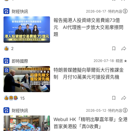
財經快訊
2026-06-17
特約內容
報告揭港人投資總交易費逾73億
元 AI代理進一步放大交易摩擦問
題
2
即時國際
2026-07-18
精選 ★
特朗普媒體擬向華爾街大行推課金
制 月付10萬美元可搶投資先機
15
財經快訊
2026-05-12
特約內容
Webull HK「精明出擊嘉年華」全港
首家美港股「真0收費」