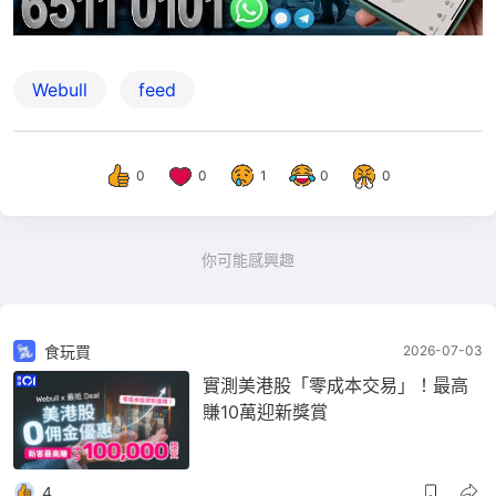
Webull
feed
0
0
1
0
0
你可能感興趣
食玩買
2026-07-03
實測美港股「零成本交易」！最高
賺10萬迎新獎賞
4