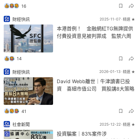
16
財經快訊
2025-11-07
精選 ★
本港首例！ 金融網紅TG無牌提供
付費投資意見被判罪成 監禁六周
14
財經快訊
2026-01-13
精選 ★
David Webb離世｜牛津讀書已投
資 喜細市值公司 買股講8大策略
41
社會新聞
2025-12-22
精選 ★
投資騙案｜83%案件涉