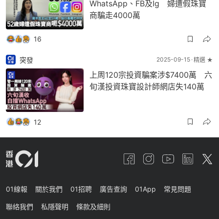
WhatsApp、FB及Ig 婦遭假珠寶
商騙走4000萬
16
突發
2025-09-15
精選 ★
上周120宗投資騙案涉$7400萬 六
旬漢投資珠寶設計師網店失140萬
12
01線報
關於我們
01招聘
廣告查詢
01App
常見問題
聯絡我們
私隱聲明
條款及細則