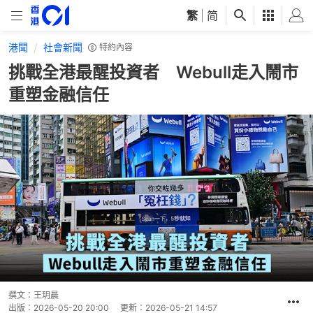
繁
|
简
港聞
社會新聞
特約內容
挑戰全港最醒投資者 Webull走入鬧市
重塑金融信任
撰文：
王玥晨
出版：
2026-05-20 20:00
更新：
2026-05-21 14:57