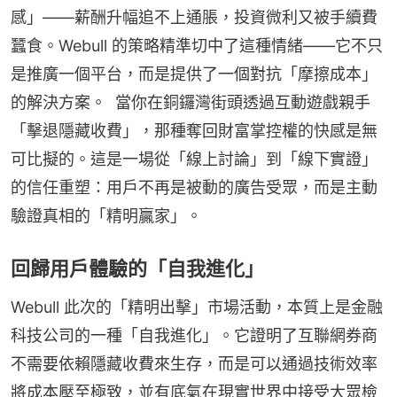
感」——薪酬升幅追不上通脹，投資微利又被手續費
蠶食。Webull 的策略精準切中了這種情緒——它不只
是推廣一個平台，而是提供了一個對抗「摩擦成本」
的解決方案。  當你在銅鑼灣街頭透過互動遊戲親手
「擊退隱藏收費」，那種奪回財富掌控權的快感是無
可比擬的。這是一場從「線上討論」到「線下實證」
的信任重塑：用戶不再是被動的廣告受眾，而是主動
驗證真相的「精明贏家」。
回歸用戶體驗的「自我進化」
Webull 此次的「精明出擊」市場活動，本質上是金融
科技公司的一種「自我進化」。它證明了互聯網券商
不需要依賴隱藏收費來生存，而是可以通過技術效率
將成本壓至極致，並有底氣在現實世界中接受大眾檢