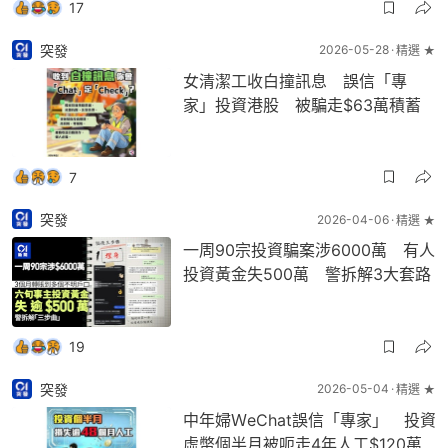
17
突發
2026-05-28
精選 ★
女清潔工收白撞訊息 誤信「專
家」投資港股 被騙走$63萬積蓄
7
突發
2026-04-06
精選 ★
一周90宗投資騙案涉6000萬 有人
投資黃金失500萬 警拆解3大套路
19
突發
2026-05-04
精選 ★
中年婦ＷeChat誤信「專家」 投資
虛幣個半月被呃走4年人工$120萬