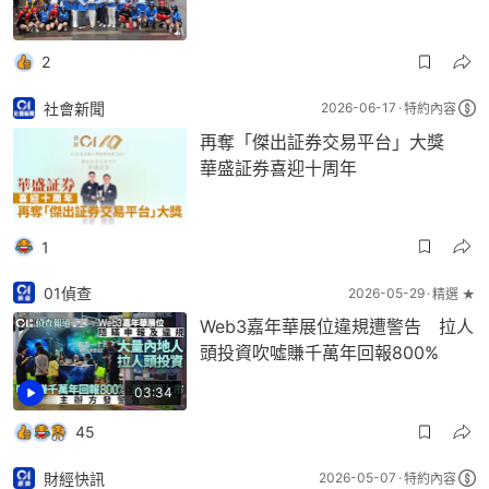
2
社會新聞
2026-06-17
特約內容
再奪「傑出証券交易平台」大獎
華盛証券喜迎十周年
1
01偵查
2026-05-29
精選 ★
Web3嘉年華展位違規遭警告 拉人
頭投資吹噓賺千萬年回報800%
03:34
45
財經快訊
2026-05-07
特約內容