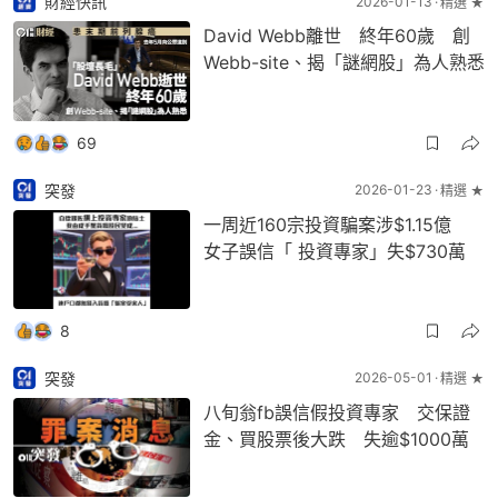
財經快訊
2026-01-13
精選 ★
David Webb離世 終年60歲 創
Webb-site、揭「謎網股」為人熟悉
69
突發
2026-01-23
精選 ★
一周近160宗投資騙案涉$1.15億
女子誤信「 投資專家」失$730萬
8
突發
2026-05-01
精選 ★
八旬翁fb誤信假投資專家 交保證
金、買股票後大跌 失逾$1000萬