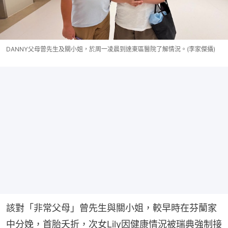
DANNY父母曾先生及關小姐，於周一凌晨到達東區醫院了解情況。(李家傑攝)
該對「非常父母」曾先生與關小姐，較早時在芬蘭家
中分娩，首胎夭折，次女Lily因健康情況被瑞典強制接