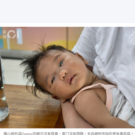
關小姐形容Danny的眼白沒有發黃，胃口沒有問題，並非網民所指的患有黃疸病。