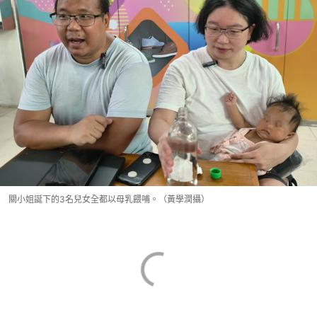
關小姐誕下的3名兒女全都以母乳餵哺。（黃學潤攝）