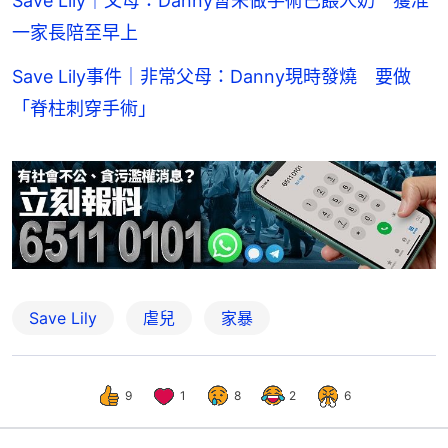
Save Lily｜父母：Danny暫未做手術已餵人奶 獲准
一家長陪至早上
Save Lily事件｜非常父母：Danny現時發燒 要做
「脊柱刺穿手術」
Save Lily
虐兒
家暴
9
1
8
2
6