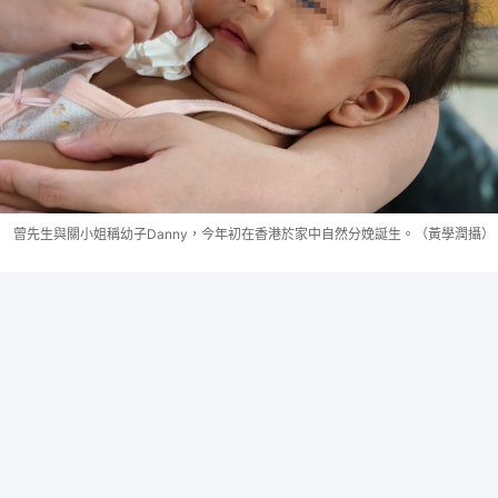
曾先生與關小姐稱幼子Danny，今年初在香港於家中自然分娩誕生。（黃學潤攝）