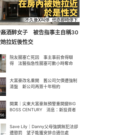
姦酒醉女子 被告指事主自稱30
被她拉近後性交
院友腸塞亡死因 事主事前食得瞓
得 法醫指急性腸塞可數小時奪命
大富豪改名重開 舊公司欠債遭強制
清盤 新公司再簽十年租約
開業｜尖東大富豪無預警重開變BIG
BOSS CENTURY 消息：新投資者
:56
Save Lily｜Danny父母強調無犯法卻
遭懲罰 望子能獲安排合適住處