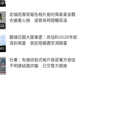
:00
宏福苑專家報告相片揭何偉豪黃金戰
衣嚴重火損 或曾長時間觸高溫
:28
觀塘花園大廈重建｜房協料2028年起
清拆兩廈 居民陸續遷至鴻鵠臺
:45
社署：有通訊程式帳戶偽冒署方發送
不明連結圖詐騙 已交警方跟進