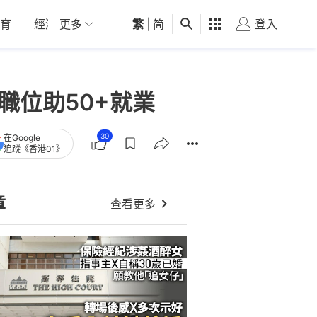
育
經濟
更多
01深圳
繁
觀點
|
简
健康
好食玩飛
登入
女
職位助50+就業
30
在Google
追蹤《香港01》
章
查看更多