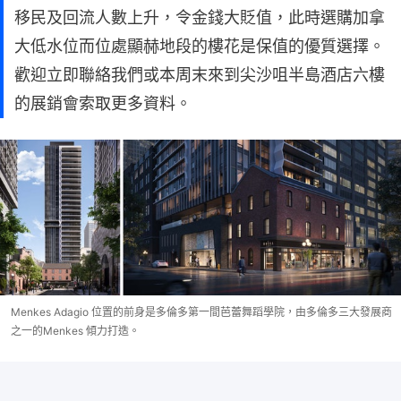
移民及回流人數上升，令金錢大貶值，此時選購加拿
大低水位而位處顯赫地段的樓花是保值的優質選擇。
歡迎立即聯絡我們或本周末來到尖沙咀半島酒店六樓
的展銷會索取更多資料。
Menkes Adagio 位置的前身是多倫多第一間芭蕾舞蹈學院，由多倫多三大發展商
之一的Menkes 傾力打造。