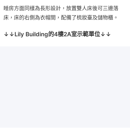
睡房方面同樣為長形設計，放置雙人床後可三邊落
床，床的右側為衣帽間，配備了梳妝臺及儲物櫃。
↓↓Lily Building的4樓2A室示範單位↓↓