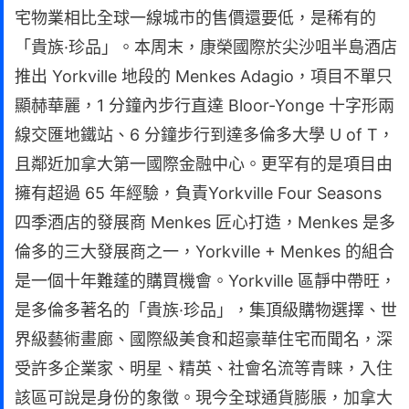
宅物業相比全球一線城市的售價還要低，是稀有的
「貴族·珍品」。本周末，康榮國際於尖沙咀半島酒店
推出 Yorkville 地段的 Menkes Adagio，項目不單只
顯赫華麗，1 分鐘內步行直達 Bloor-Yonge 十字形兩
線交匯地鐵站、6 分鐘步行到達多倫多大學 U of T，
且鄰近加拿大第一國際金融中心。更罕有的是項目由
擁有超過 65 年經驗，負責Yorkville Four Seasons
四季酒店的發展商 Menkes 匠心打造，Menkes 是多
倫多的三大發展商之一，Yorkville + Menkes 的組合
是一個十年難蓬的購買機會。Yorkville 區靜中帶旺，
是多倫多著名的「貴族·珍品」，集頂級購物選擇、世
界級藝術畫廊、國際級美食和超豪華住宅而聞名，深
受許多企業家、明星、精英、社會名流等青睐，入住
該區可說是身份的象徵。現今全球通貨膨脹，加拿大