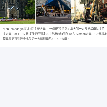
Menkes Adagio鄰近3間主要大學，6分鐘可步行到加拿大第一大國際級學院多倫
多大學U of T，12分鐘可步行到達人才輩出的加國前10名Ryerson大學，10 分鐘地
鐵車程更可到達全北美第一大藝術學院 OCAD 大學。