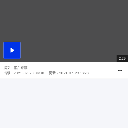
播
放
2:29
總
影
共
片
時
撰文：
客戶來稿
間
出版：
2021-07-23 06:00
更新：
2021-07-23 16:28