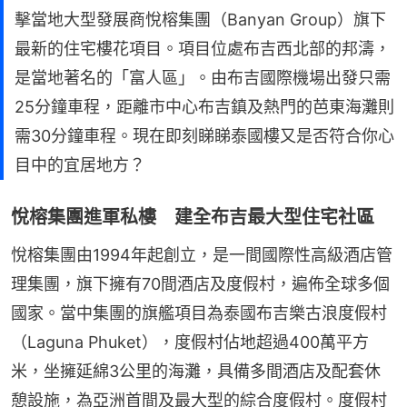
擊當地大型發展商悅榕集團（Banyan Group）旗下
最新的住宅樓花項目。項目位處布吉西北部的邦濤，
是當地著名的「富人區」。由布吉國際機場出發只需
25分鐘車程，距離市中心布吉鎮及熱門的芭東海灘則
需30分鐘車程。現在即刻睇睇泰國樓又是否符合你心
目中的宜居地方？
悅榕集團進軍私樓 建全布吉最大型住宅社區
悅榕集團由1994年起創立，是一間國際性高級酒店管
理集團，旗下擁有70間酒店及度假村，遍佈全球多個
國家。當中集團的旗艦項目為泰國布吉樂古浪度假村
（Laguna Phuket），度假村佔地超過400萬平方
米，坐擁延綿3公里的海灘，具備多間酒店及配套休
憩設施，為亞洲首間及最大型的綜合度假村。度假村