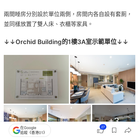
兩間睡房分別設於單位兩側，房間内各自設有套厠，
並同樣放置了雙人床、衣櫃等家具。
↓↓Orchid Building的1樓3A室示範單位↓↓
+
3
27
在Google
追蹤《香港01》