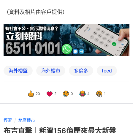
（資料及相片由客戶提供）
海外樓盤
海外樓市
多倫多
feed
20
2
0
4
1
經濟
地產樓市
布吉直擊｜耗資156億歷來最大新盤