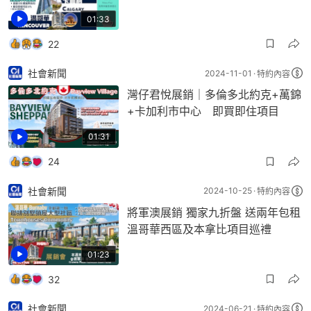
01:33
22
社會新聞
2024-11-01
特約內容
灣仔君悅展銷｜多倫多北約克+萬錦
+卡加利市中心 即買即住項目
01:31
24
社會新聞
2024-10-25
特約內容
將軍澳展銷 獨家九折盤 送兩年包租
溫哥華西區及本拿比項目巡禮
01:23
32
社會新聞
2024-06-21
特約內容