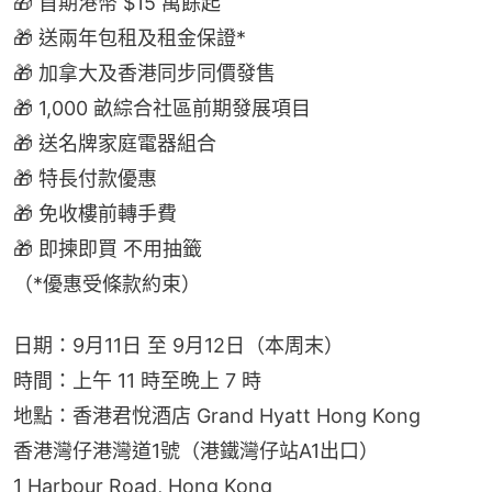
🎁 首期港幣 $15 萬餘起
🎁 送兩年包租及租金保證*
🎁 加拿大及香港同步同價發售
🎁 1,000 畝綜合社區前期發展項目
🎁 送名牌家庭電器組合
🎁 特長付款優惠
🎁 免收樓前轉手費
🎁 即揀即買 不用抽籤
（*優惠受條款約束）
日期：9月11日 至 9月12日（本周末）
時間：上午 11 時至晩上 7 時
地點：香港君悅酒店 Grand Hyatt Hong Kong
香港灣仔港灣道1號（港鐵灣仔站A1出口）
1 Harbour Road, Hong Kong