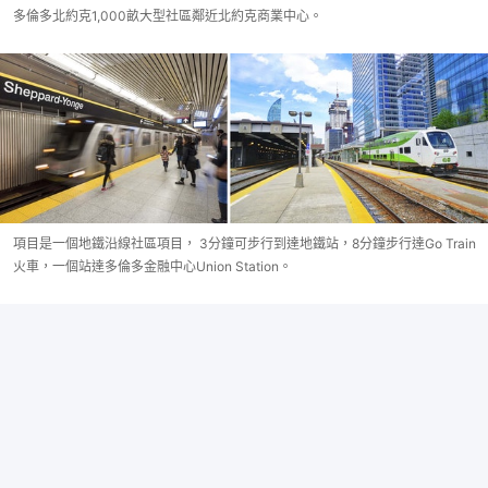
多倫多北約克1,000畝大型社區鄰近北約克商業中心。
項目是一個地鐵沿線社區項目， 3分鐘可步行到達地鐵站，8分鐘步行達Go Train
火車，一個站達多倫多金融中心Union Station。