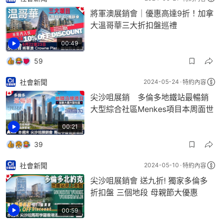
將軍澳展銷會｜優惠高達9折！加拿
大溫哥華三大折扣盤巡禮
00:49
59
社會新聞
2024-05-24
特約內容
尖沙咀展銷 多倫多地鐵站最暢銷
大型綜合社區Menkes項目本周面世
00:21
39
社會新聞
2024-05-10
特約內容
尖沙咀展銷會 送九折! 獨家多倫多
折扣盤 三個地段 母親節大優惠
00:59