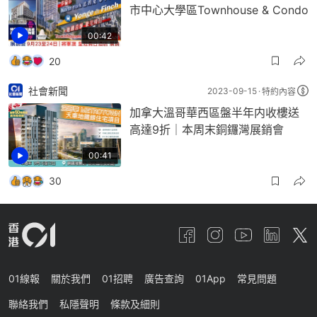
市中心大學區Townhouse & Condo
00:42
20
社會新聞
2023-09-15
特約內容
加拿大溫哥華西區盤半年内收樓送
高達9折｜本周末銅鑼灣展銷會
00:41
30
01線報
關於我們
01招聘
廣告查詢
01App
常見問題
聯絡我們
私隱聲明
條款及細則