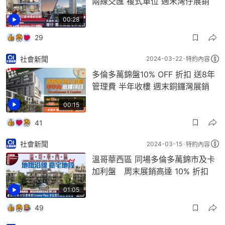
兩線交匯 複式單位 週末灣仔展銷
00:28
29
社會新聞
2024-03-22
特約內容
多倫多萬錦盤10% OFF 折扣 送8年
管理費 半年收樓 週末銅鑼灣展銷
00:15
41
社會新聞
2024-03-15
特約內容
溫哥華西區 同場多倫多萬錦市及卡
加利盤 周末展銷高達 10% 折扣
01:05
49