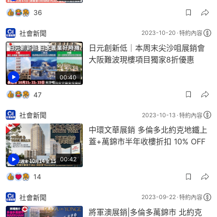
36
社會新聞
2023-10-20
特約內容
日元創新低｜本周末尖沙咀展銷會
大阪難波現樓項目獨家8折優惠
00:40
47
社會新聞
2023-10-13
特約內容
中環文華展銷 多倫多北約克地鐵上
蓋+萬錦市半年收樓折扣 10% OFF
00:42
14
社會新聞
2023-09-22
特約內容
將軍澳展銷|多倫多萬錦市 北約克