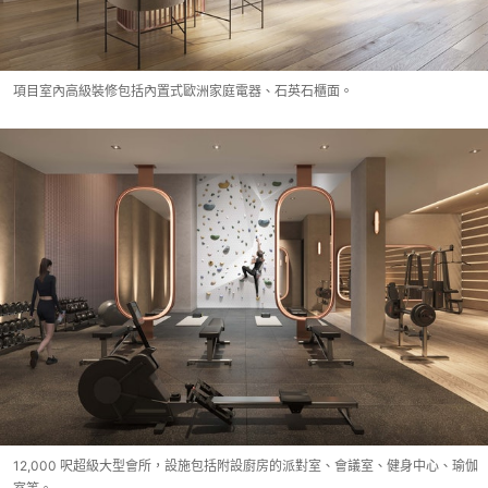
項目室內高級裝修包括內置式歐洲家庭電器、石英石櫃面。
12,000 呎超級大型會所，設施包括附設廚房的派對室、會議室、健身中心、瑜伽