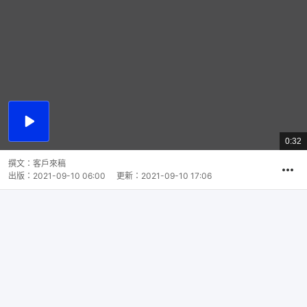
播
放
0:32
總
影
共
片
時
撰文：
客戶來稿
間
出版：
2021-09-10 06:00
更新：
2021-09-10 17:06