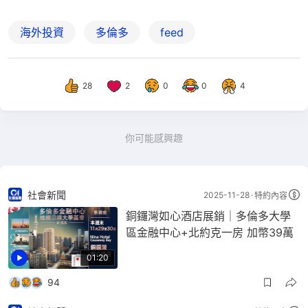
海外投資
多倫多
feed
28
2
0
0
4
你可能感興趣
社會新聞
2025-11-28
特約內容
銅鑼灣如心酒店展銷｜多倫多大學
區金融中心+北約克一房 加幣39萬
01:20
94