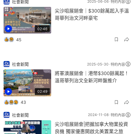
社會新聞
2025-06-06
特約內容
尖沙咀展銷會｜$300餘萬起入手溫
哥華列治文河畔豪宅
02:46
45
社會新聞
2025-05-30
特約內容
將軍澳展銷會｜港幣$300餘萬起！
溫哥華列治文全新河畔盤推介
02:49
43
社會新聞
2024-11-08
特約內容
尖沙咀展銷會|把握加拿大物業投資
良機 獨家優惠開啟北美置業之旅