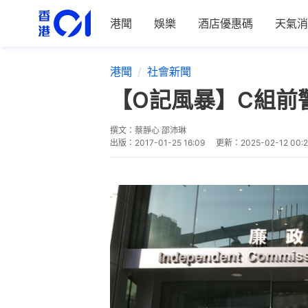
港聞
娛樂
酒店優惠碼
天氣消
港聞
社會新聞
【O記風暴】C組前
撰文：
蔡靜心 邵沛琳
出版：
2017-01-25 16:09
更新：
2025-02-12 00: