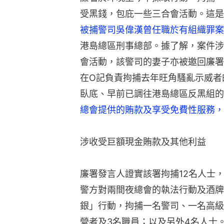
受黑錢，包庇一些三合會活動。這是
被捕警司吳偉漢曾任職於有組織罪案
港島總區刑事總部。據了解，案件涉
會活動，該警司的妻子亦被邀回廉署
在O記負責拘捕去年旺角騷亂示威者
臥底、早前已調往港島總區反黑組的
總會提供的賄款及享受免費性服務，
涉收受巨額現金賄款及其他利益
廉署發言人證實該署拘捕12名人士
警方對兩間夜總會的執法行動及酒牌
銀」行動，拘捕一名警司、一名高級
營者及3名職員；以及另外4名人士