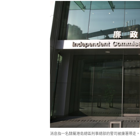
消息指一名隸屬港島總區刑事總部的警司被廉署帶走。