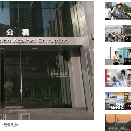
01
33
15
（黃偉民攝）