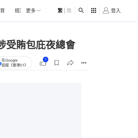
育
經濟
更多
01深圳
繁
觀點
|
简
健康
好食玩飛
登入
女
涉受賄包庇夜總會
1
在Google
追蹤《香港01》