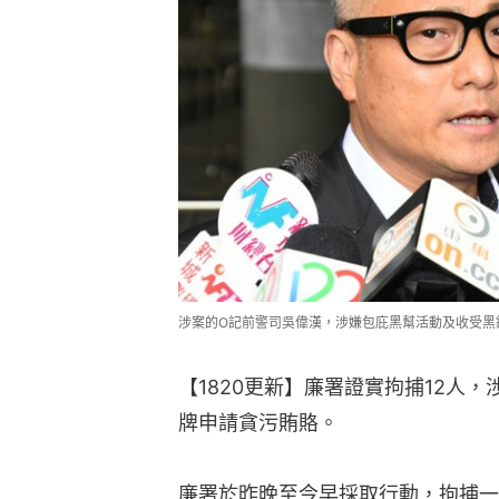
涉案的O記前警司吳偉漢，涉嫌包庇黑幫活動及收受黑
【1820更新】廉署證實拘捕12人
牌申請貪污賄賂。
廉署於昨晚至今早採取行動，拘捕一