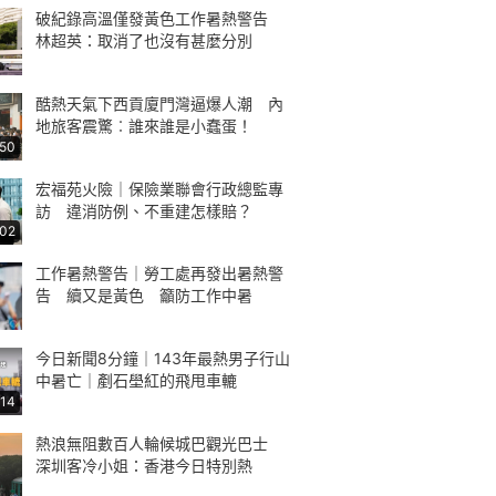
破紀錄高溫僅發黃色工作暑熱警告
林超英：取消了也沒有甚麼分別
酷熱天氣下西貢廈門灣逼爆人潮 內
地旅客震驚︰誰來誰是小蠢蛋！
:50
宏福苑火險｜保險業聯會行政總監專
訪 違消防例、不重建怎樣賠？
:02
工作暑熱警告｜勞工處再發出暑熱警
告 續又是黃色 籲防工作中暑
今日新聞8分鐘｜143年最熱男子行山
中暑亡｜剷石壆紅的飛甩車轆
:14
熱浪無阻數百人輪候城巴觀光巴士
深圳客冷小姐：香港今日特別熱