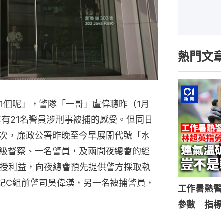
熱門文
1個呢」，警隊「一哥」盧偉聰昨（1月
年有21名警員涉刑事被捕的感受。但同日
次，廉政公署昨晚至今早展開代號「水
級督察、一名警員，及兩間夜總會的經
收授利益，向夜總會預先提供警方採取執
記C組前警司吳偉漢，另一名被捕警員，
工作暑熱
參數 指