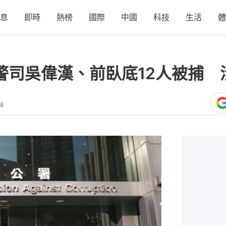
息
即時
熱榜
國際
中國
科技
生活
體
警司吳偉漢、前臥底12人被捕 
28