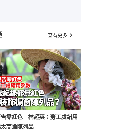
章
查看更多
警告零紅色 林超英：勞工處錯用
標太高淪陳列品