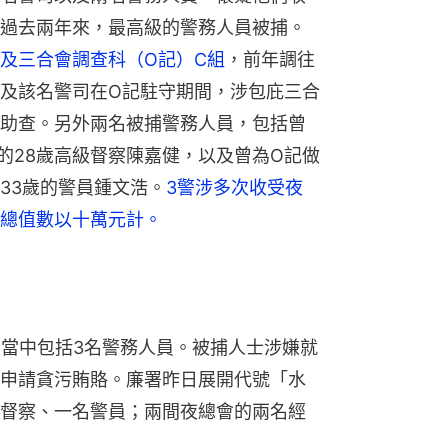
過去兩年來，最高級的警務人員被捕。
及三合會調查科（O記）C組
，前年調往
及該名警司在O記駐守期間，涉包庇三合
助查。另外兩名被捕警務人員，包括曾
的28歲高級督察陳嘉健，以及曾為O記做
33歲的警員鍾文浩。
3警涉多次收受夜
總值數以十萬元計。
，當中包括3名警務人員。被捕人士涉嫌就
申請貪污賄賂。廉署昨日展開代號「水
督察、一名警員；兩間夜總會的兩名經
。