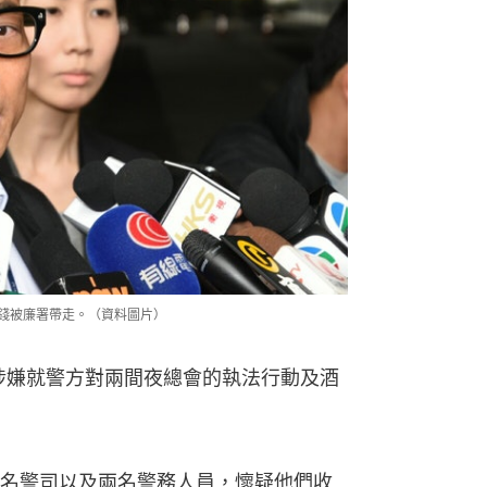
錢被廉署帶走。（資料圖片）
，涉嫌就警方對兩間夜總會的執法行動及酒
名警司以及兩名警務人員，懷疑他們收