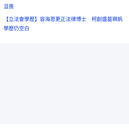
沮喪
【立法會學歷】容海恩更正法律博士 柯創盛葛珮帆
學歷仍空白