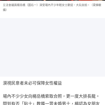
立法會議員楊岳橋（圖右一）深受場內不少年輕女士歡迎，大玩自拍。（梁煥敏
攝）
漠視民意者未必可保障女性權益
場內不少少女向楊岳橋索取合照，更一度大排長龍。
問到有否「貼士」教導一眾未婚男士，楊認為女朋友