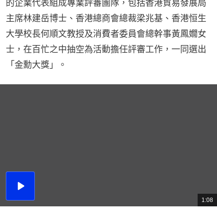
的企業代表組成專業評審團隊，包括香港貿易發展局
主席林建岳博士、香港總商會總裁梁兆基、香港恒生
大學校長何順文教授及消費者委員會總幹事黃鳳嫺女
士，在百忙之中抽空為活動擔任評審工作，一同選出
「金勳大獎」。
播
放
1:08
總
影
共
片
時