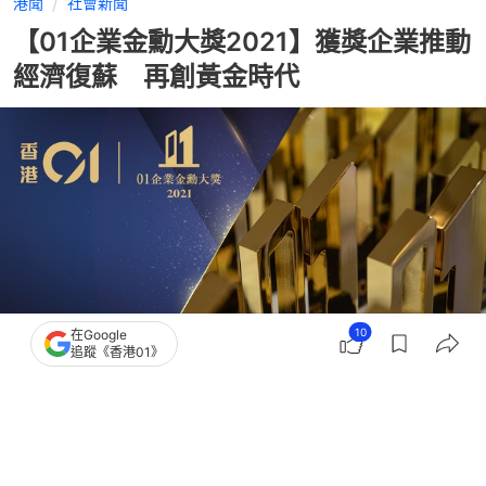
港聞
社會新聞
【01企業金勳大獎2021】獲獎企業推動
經濟復蘇 再創黃金時代
10
在Google
追蹤《香港01》
撰文：
王玥晨
出版：
2022-01-17 15:55
更新：
2022-01-18 10:10