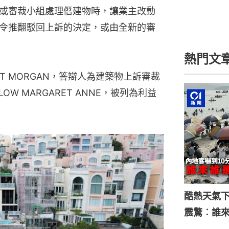
或審裁小組處理僭建物時，讓業主改動
令推翻駁回上訴的決定，或由全新的審
熱門文
BERT MORGAN，答辯人為建築物上訴審裁
W MARGARET ANNE，被列為利益
酷熱天氣
震驚︰誰