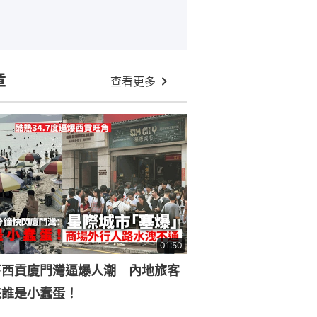
章
查看更多
01:50
下西貢廈門灣逼爆人潮 內地旅客
來誰是小蠢蛋！