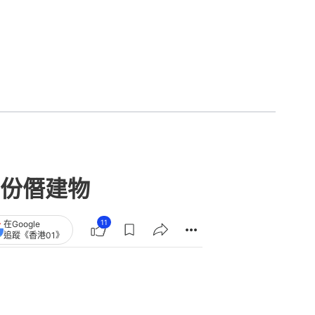
份僭建物
11
在Google
追蹤《香港01》