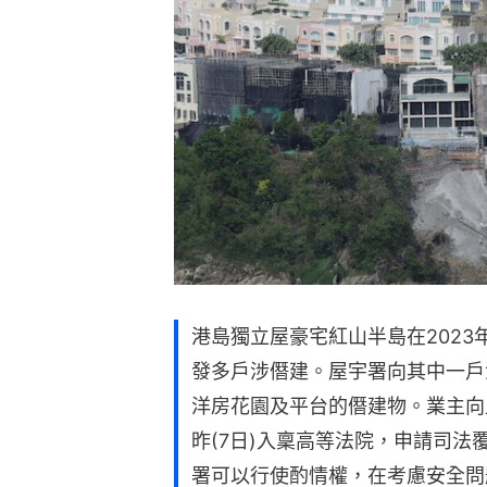
港島獨立屋豪宅紅山半島在2023
發多戶涉僭建。屋宇署向其中一戶
洋房花園及平台的僭建物。業主向
昨(7日)入稟高等法院，申請司法覆核
署可以行使酌情權，在考慮安全問