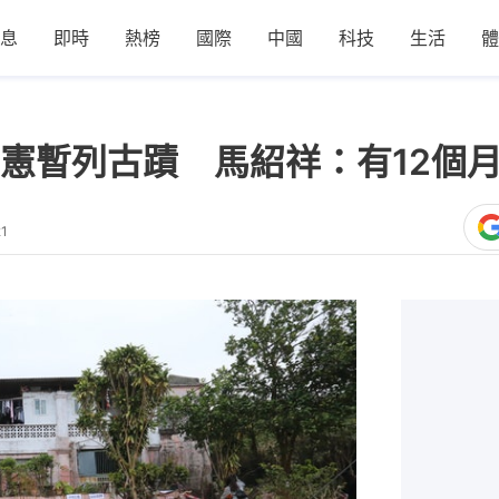
息
即時
熱榜
國際
中國
科技
生活
體
憲暫列古蹟 馬紹祥：有12個
21