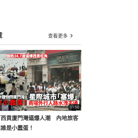
章
查看更多
01:50
下西貢廈門灣逼爆人潮 內地旅客
來誰是小蠢蛋！