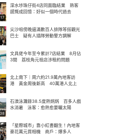
深水埗珠仔街4店同面臨結業 熟客
感慨成回憶：好似一個時代過去
:17
尖沙咀傍晚逼滿數百人排隊等搭觀光
巴士 疑有人插隊勞動警方調解
文具佬今年至今累計7店結業 8月佔
3間 荔枝角元祖店涉租約問題
北上南下｜周六約21.9萬內地客訪
港 黃金周後新高 40萬港人北上
石澳泳灘錄38.5度熱焫焫 百多人戲
水消暑 泳客：愈熱愈要曬太陽
:38
「星際城市」靠小紅書翻生！內地客
豪花萬元買相機 商戶：爆多人