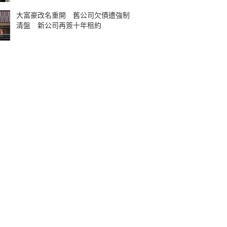
大富豪改名重開 舊公司欠債遭強制
清盤 新公司再簽十年租約