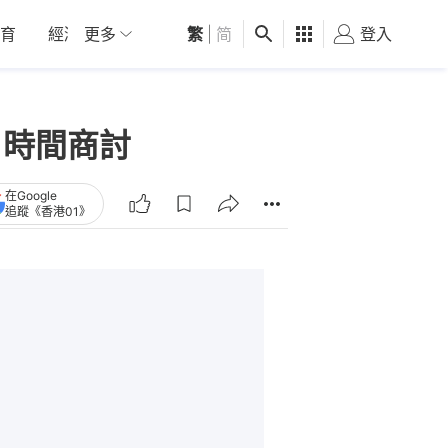
育
經濟
更多
01深圳
繁
觀點
|
简
健康
好食玩飛
登入
女
月時間商討
在Google
追蹤《香港01》