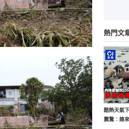
熱門文
酷熱天氣
震驚︰誰