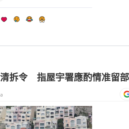
清拆令 指屋宇署應酌情准留部
53