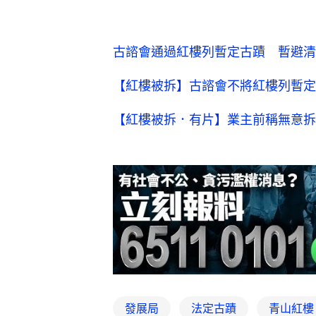
古諮會通過紅樓列暫定古蹟 暫避清
【紅樓被拆】古諮會不將紅樓列暫定
【紅樓被拆．有片】業主前稱無意拆
發展局
法定古蹟
青山紅樓