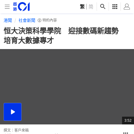
繁
|
简
港聞
社會新聞
特約內容
恒大決策科學學院 迎接數碼新趨勢
培育大數據專才
播
放
3:52
總
影
共
片
時
撰文：
客戶來稿
間