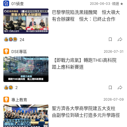
01偵查
2026-06-03
精選 ★
巴黎學院陷洗黑錢醜聞 恒大嶺大
有合辦課程 恒大：已終止合作
24
DSE專區
2026-07-31
【即戰力底氣】轉跑THEi高科院
踏上應科新賽道
2
專上教育
2026-07-09
聖方濟各大學商學院建五大支柱
由副學位到碩士打造多元升學路徑