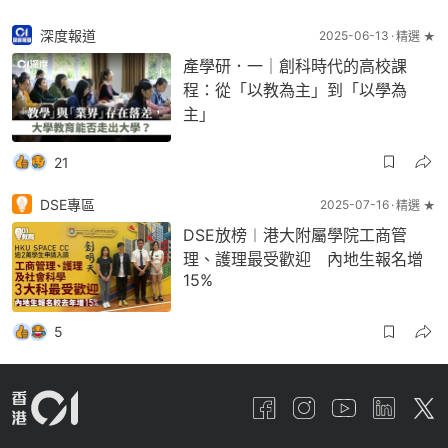
深度報道
2025-06-13
精選 ★
產學研．一｜創科時代的高校課
程：從「以教為主」到「以學為
主」
21
DSE專區
2025-07-16
精選 ★
DSE放榜︱港大附屬學院工商管
理、護理最受歡迎 內地生報名增
15%
5