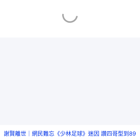
謝賢離世｜網民難忘《少林足球》迷因 讚四哥型到89