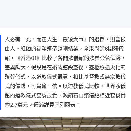
人必有一死，而在人生「最後大事」的選擇，則豐儉
由人。紅磡的福澤殯儀館剛結業，全港尚餘6間殯儀
館，《香港01》比較了各間殯儀館的殯葬套餐價錢，
差異頗大。假設是在殯儀館設靈後，靈柩移送火化的
殯葬儀式，以道教儀式最貴，相比基督教或無宗教儀
式的價錢，可貴逾一倍。以道教儀式比較，世界殯儀
館的道教儀式套餐最貴，較鑽石山殯儀館相近套餐貴
約2.7萬元。價錢詳見下列圖表：