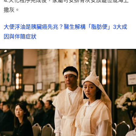
4.火化程序完成後，家屬可安排骨灰安放龕位或海上
撒灰。
大便浮油是胰臟癌先兆？醫生解構「脂肪便」3大成
因與伴隨症狀