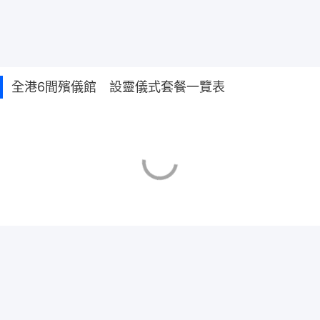
全港6間殯儀館 設靈儀式套餐一覽表