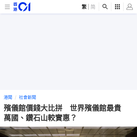
繁
|
简
港聞
社會新聞
殯儀館價錢大比拼 世界殯儀館最貴
萬國、鑽石山較實惠？