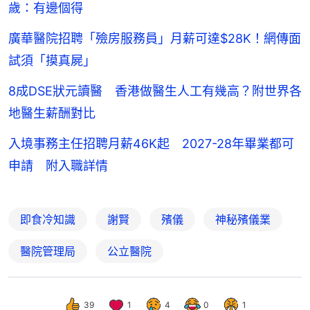
歲：有邊個得
廣華醫院招聘「殮房服務員」月薪可達$28K！網傳面
試須「摸真屍」
8成DSE狀元讀醫 香港做醫生人工有幾高？附世界各
地醫生薪酬對比
入境事務主任招聘月薪46K起 2027-28年畢業都可
申請 附入職詳情
即食冷知識
謝賢
殯儀
神秘殯儀業
醫院管理局
公立醫院
39
1
4
0
1