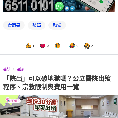
食環署
殯葬
殯儀
1
0
0
0
2
熱話
開罐
「院出」可以破地獄嗎？公立醫院出殯
程序、宗教限制與費用一覽