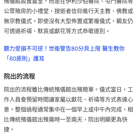
殯儀館設置靈堂，而是在伊利沙伯醫院、屯門醫院等
公眾殮房的小禮堂，按逝者信仰進行天主教、佛教或
無宗教儀式。即使沒有大型佈置或繁複儀式，親友仍
可透過祈禱、默哀或獻花等方式恭敬道別。
聽力受損不可逆！世衛警告80分貝上限 醫生教你
「60原則」護耳
院出的流程
院出的流程雖比傳統殯儀館出殯簡單。儀式當日，工
作人員會預留時間讓家屬以獻花、祈禱等方式表達心
意。整個過程通常集中在一個早上或中午內完成，相
比傳統殯儀館出殯需時一至兩天，院出明顯更為快
捷。