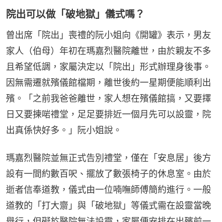
院出可以做「破地獄」儀式嗎？
曾出席「院出」喪禮的阮小姐向《開罐》表示，男友
家人（伯母）年初在瑪嘉烈醫院離世，由於親友不多
且希望低調，家屬決定以「院出」形式辦理身後事。
因無需遷就殯儀館檔期，離世後約一星期便能順利出
殯。「之前我爸爸離世，家人想在殯儀館搞，又要擇
日又要揀啱禮堂，足足要排近一個月先可以設靈，院
出真係快好多。」阮小姐說。
瑪嘉烈醫院並無正式告別禮堂，僅在「安息居」後方
設有一間約數百呎、擺放了數張椅子的休息室。由於
逝者信奉道教，儀式由一位喃嘸師傅簡約進行。一般
道教的「打大齋」與「破地獄」等儀式需在設靈當晚
舉行，但礙於醫院無法設靈，家屬便安排在出殯前一