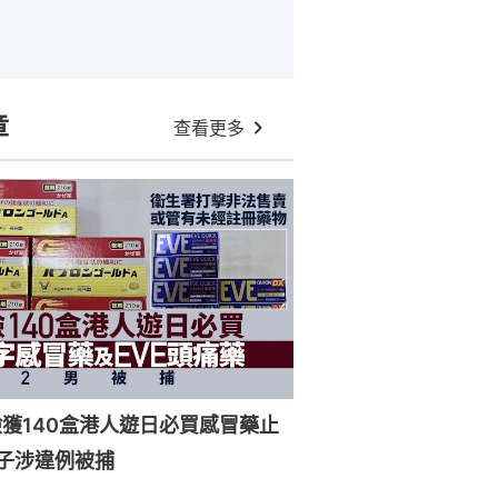
章
查看更多
獲140盒港人遊日必買感冒藥止
子涉違例被捕