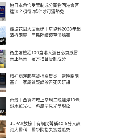
遊日本帶含受管制成分藥物回港會否
違法？須符2條件才可獲豁免
觀塘花園大廈重建｜房協料2028年起
清拆兩廈 居民陸續遷至鴻鵠臺
:45
衞生署檢獲100盒港人遊日必買感冒
藥止痛藥 署方指含管制成分
精神病漢腹痛被指腸胃炎 當晚腸阻
塞亡 家屬質疑誤診召死因研訊
奇景｜西貢海域上空周二晚飄浮10條
湖水藍光柱 料屬罕見光學現象
:58
JUPAS放榜｜有網民聲稱40.5分入讀
港大醫科 醫學院指失實或追究