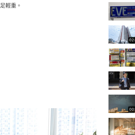
足輕重。
02
00