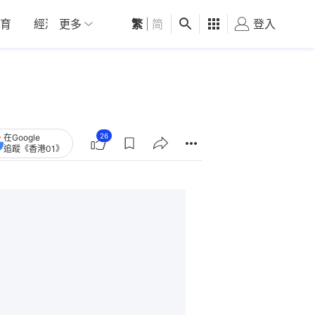
育
經濟
更多
01深圳
繁
觀點
|
简
健康
好食玩飛
登入
女
26
在Google
追蹤《香港01》