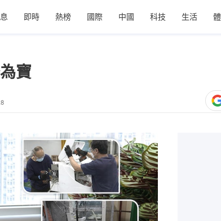
息
即時
熱榜
國際
中國
科技
生活
體
為寶
28