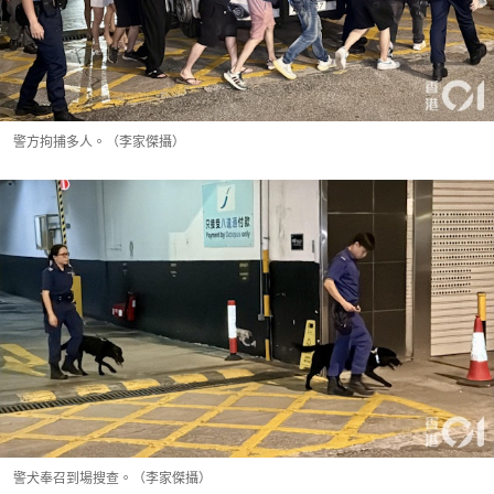
警方拘捕多人。（李家傑攝）
警犬奉召到場搜查。（李家傑攝）