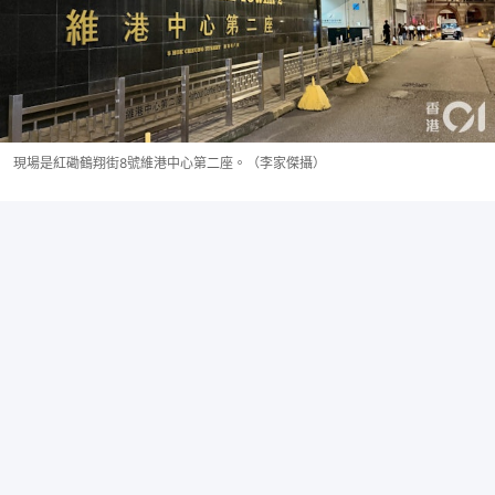
現場是紅磡鶴翔街8號維港中心第二座。（李家傑攝）