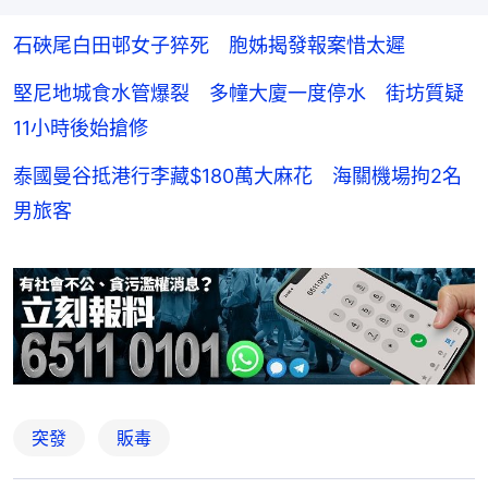
石硤尾白田邨女子猝死 胞姊揭發報案惜太遲
堅尼地城食水管爆裂 多幢大廈一度停水 街坊質疑
11小時後始搶修
泰國曼谷抵港行李藏$180萬大麻花 海關機場拘2名
男旅客
突發
販毒