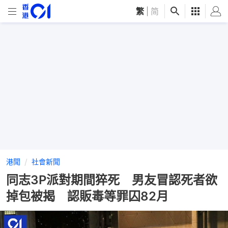
繁
|
简
港聞
社會新聞
同志3P派對期間猝死 男友冒認死者欲
掉包被揭 認販毒等罪囚82月