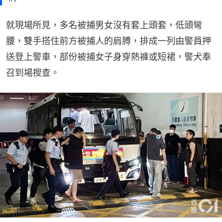
就現場所見，多名被捕男女沒有套上頭套，低頭彎
腰，雙手搭住前方被捕人的肩膊，排成一列由警員押
送登上警車，部份被捕女子身穿熱褲或短裙，警犬奉
召到場搜查。