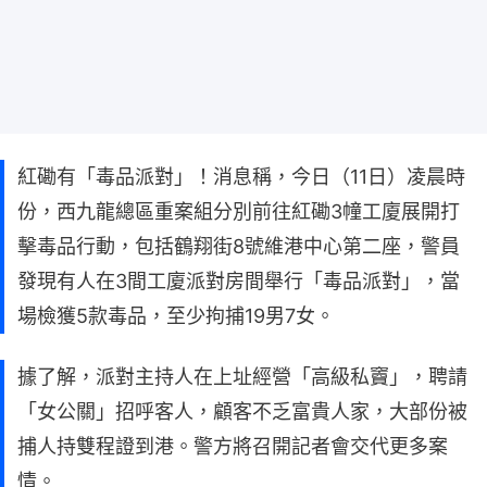
紅磡有「毒品派對」！消息稱，今日（11日）凌晨時
份，西九龍總區重案組分別前往紅磡3幢工廈展開打
擊毒品行動，包括鶴翔街8號維港中心第二座，警員
發現有人在3間工廈派對房間舉行「毒品派對」，當
場檢獲5款毒品，至少拘捕19男7女。
據了解，派對主持人在上址經營「高級私竇」，聘請
「女公關」招呼客人，顧客不乏富貴人家，大部份被
捕人持雙程證到港。警方將召開記者會交代更多案
情。