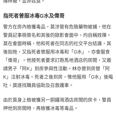
陳梓聰，並非姓莫。
指死者曾服冰毒G水及偉哥
警方在房內檢獲毒品，莫涉管有危險藥物被捕，他在
警員記事冊簽名和其後的錄影會面中，均自稱姓陳。
莫在會面時稱，他和死者在同志的社交平台結識，其
後拍拖，又指死者曾服用冰毒和「G水」，亦會服食
「偉哥」。他按死者要求訂跑馬地酒店的房間，又邀
請男子「阿K」到房參與性活動。林亦曾到房替「阿
K」注射冰毒。死者之後到房，惟他服用「G水」後嘔
吐，莫遂找職員協助及召救護車。
由於莫身上檢被獲另一銅鑼灣酒店房間的房卡，警員
押他到房間時，再檢獲冰毒等毒品。