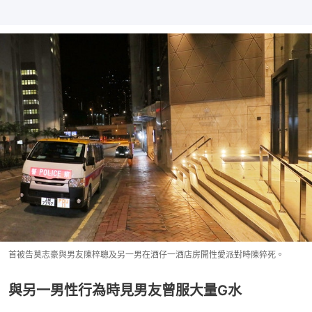
首被告莫志豪與男友陳梓聰及另一男在酒仔一酒店房開性愛派對時陳猝死。
與另一男性行為時見男友曾服大量G水