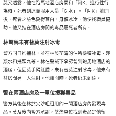
莫又透露，他在跑馬地酒店房間和「阿K」進行性行
為時，死者到達並服用大量「G 水」。「阿K」離開
後，死者之臉色變得蒼白，身體冰冷，他便找職員協
助。他又指在酒店房間的毒品屬死者所有。
林聲稱未有替莫注射冰毒
警方同日拘捕林，並在林於荃灣的住所檢獲冰毒、迷
姦水和搖頭丸等。林在警誡下承認曾到跑馬地酒店的
酒房，但因莫手臂紅腫，未有替莫注射冰毒，他未有
替房間另一人注射。他離開時，死者仍未到達。
警在兩酒店房及一單位搜獲毒品
警方其後在林於尖沙咀租用的一間酒店房內發現毒
品。莫及後向警方承認，荃灣單位找到毒品是他留