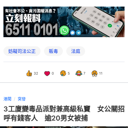
妨礙司法公正
販毒
法庭
32
0
5
7
11
港聞
突發
3工廈變毒品派對兼高級私竇 女公關招
呼有錢客人 逾20男女被捕