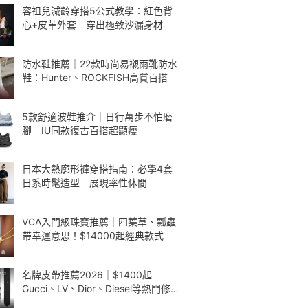
容祖兒減齡穿搭5公式教學：紅色背
心+皮革外套 穿出極致沙漏身材
防水鞋推薦｜22款時尚易襯雨靴防水
鞋：Hunter、ROCKFISH高質百搭
5款舒適波鞋推介｜日行萬步不怕磨
腳 IU同款復古百搭超顯瘦
日本大熱廓形褲穿搭指南：必學4套
日系時髦造型 展現率性休閒
VCA入門級珠寶推薦｜四葉草、瓢蟲
帶幸運意思！$14000起經典款式
名牌皮帶推薦2026｜$1400起
Gucci、LV、Dior、Diesel等熱門修腰
款