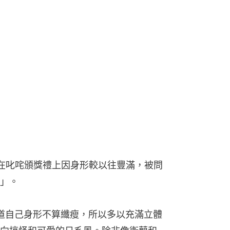
人妻，在叱咤頒獎禮上因身形較以往豐滿，被問
」。
知道自己身形不算纖瘦，所以多以充滿立體