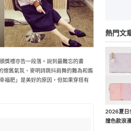
熱門文
頒獎禮亦告一段落。說到最難忘的畫
歌的懷舊氣氛、麥明詩跳抖肩舞的難為和尷
幸福肥」是美好的原因，但如果穿搭有
2026夏
撞色款浪