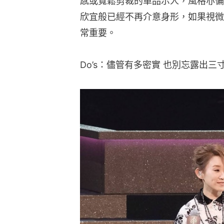
感或寬鬆剪裁的單品示人，風格亦偏
欣宜般已經不再介意身形，如果視微
常重要。
Do’s：儘管有多密實 也別忘露出三寸