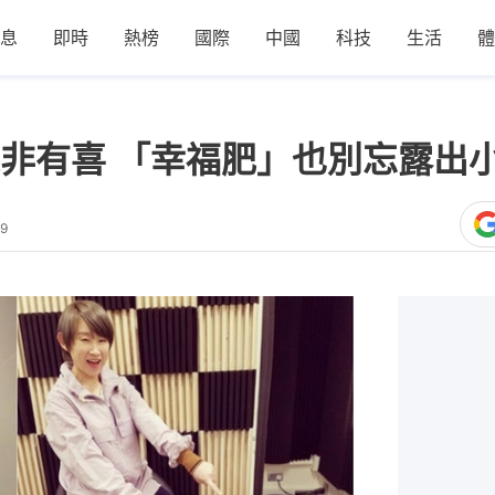
息
即時
熱榜
國際
中國
科技
生活
體
非有喜 「幸福肥」也別忘露出
29