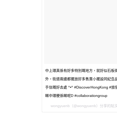
中上環真係有好多特別嘅地方，就好似石板
外，街道兩邊都擺放好多售賣小擺設同紀念
手信嘅好去處 ^•^ #DiscoverHongKon
睇中環梗係睇呢D #collaborationgroup
wongyuenb
（@wongyuenb）分享的貼