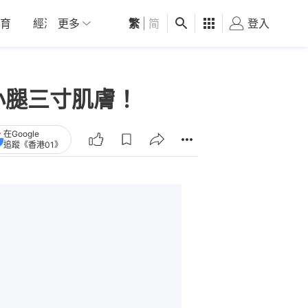
育
經濟
更多
01深圳
繁
觀點
|
简
健康
好食玩飛
登入
女
小腿三寸肌膚！
在Google
追蹤《香港01》