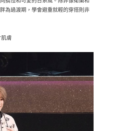
向搞怪和可愛的日系風。除非像衛蘭和
胖為過渡期，學會避重就輕的穿搭則非
肌膚​