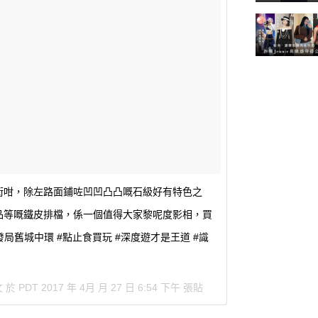
街咁，除左路面鋪咗凹凹凸凸嘅石級好有特色之
品等嘅鐵皮排檔，係一個值得大家黎呢度影相，買
g #旅發局舊城中環 #點止食買玩 #深度遊才是王道 #識
文 於
PDT 2017 年 4月 月 27 日 6:54 下午
張貼