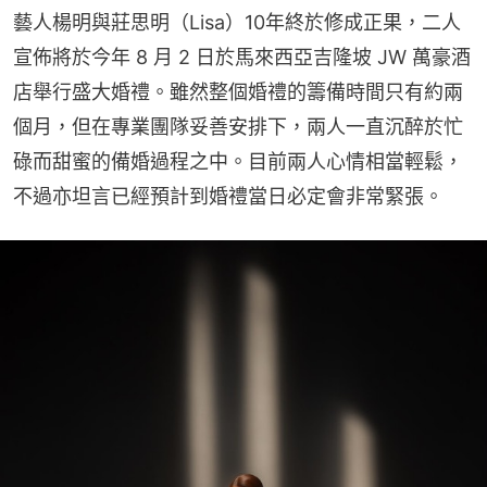
藝人楊明與莊思明（Lisa）10年終於修成正果，二人
宣佈將於今年 8 月 2 日於馬來西亞吉隆坡 JW 萬豪酒
店舉行盛大婚禮。雖然整個婚禮的籌備時間只有約兩
個月，但在專業團隊妥善安排下，兩人一直沉醉於忙
碌而甜蜜的備婚過程之中。目前兩人心情相當輕鬆，
不過亦坦言已經預計到婚禮當日必定會非常緊張。