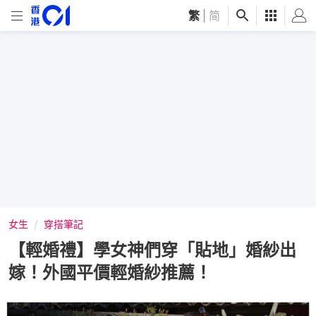
繁
|
简
女生
穿搭筆記
【輕婚禮】學女神們穿「貼地」婚紗出
嫁！外國平價輕婚紗推薦！