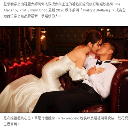
莊思明穿上由鞋履大師周仰杰教授參與主理的著名國際高級訂製婚紗品牌 The
Atelier by Prof. Jimmy Choo 最新 2026 秋冬系列「Twilight Stellaris」，成為全
港首位穿上該品牌最新一季婚紗的人。
是次婚禮極具心思，單是行禮婚紗、Pre-wedding 晚裝以及婚禮現場晚裝，總花費
已過百萬。