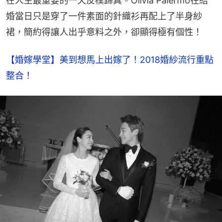
在人生最重要的一天反樸歸真。Olivia Palermo在結
婚當日只是穿了一件素面的針織衫再配上了半身紗
裙，簡約得讓人出乎意料之外，卻顯得極有個性！
【婚嫁學堂】美到想馬上出嫁了！2018婚紗流行重點
整合！