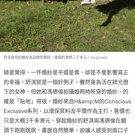
舒淇身穿的婚紗為品牌所贈送，價值約港幣三千多元。(vcg.com)
總是覺得，一件婚紗是平還是貴，卻是不會影響真正
的幸福。舒淇就是一個好例子，雖然身為活在鎂光燈
下的女神，但她和馮德倫拍攝婚照時所穿的婚紗，的
確是「貼地」得很。婚紗來自H&amp;M的Conscious 
Exclusive系列，以環保質料及平價作為主打，售價也
只是大概3千多港元。穿起婚紗的舒淇與馮德倫在鏡
頭下跑跑跳跳，畫面自然簡單，卻讓人感受到兩口子