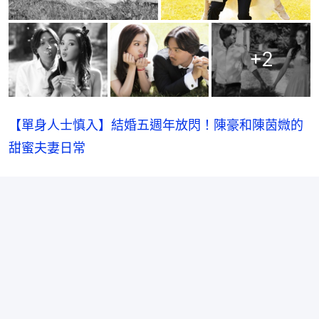
+
2
【單身人士慎入】結婚五週年放閃！陳豪和陳茵媺的
甜蜜夫妻日常