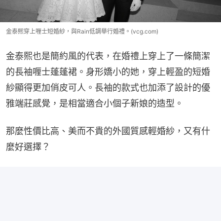
金泰熙穿上喱士短婚紗，與Rain低調舉行婚禮。(vcg.com)
金泰熙也是簡約風的代表，在婚禮上穿上了一條簡潔
的長袖喱士蓬蓬裙。身形嬌小的她，穿上輕盈的短婚
紗顯得更加俏皮可人。長袖的款式也加添了設計的優
雅端莊感覺，是相當適合小個子新娘的造型。
那麼性價比高、美而不貴的外國質感輕婚紗，又有什
麼好選擇？