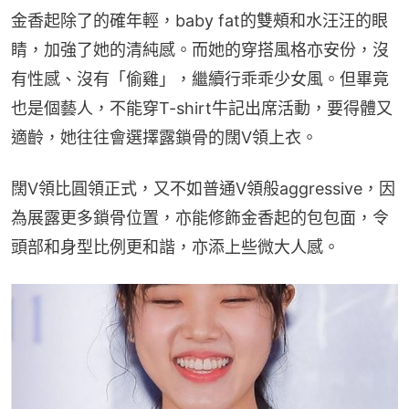
金香起除了的確年輕，baby fat的雙頰和水汪汪的眼
睛，加強了她的清純感。而她的穿搭風格亦安份，沒
有性感、沒有「偷雞」，繼續行乖乖少女風。但畢竟
也是個藝人，不能穿T-shirt牛記出席活動，要得體又
適齡，她往往會選擇露鎖骨的闊V領上衣。
闊V領比圓領正式，又不如普通V領般aggressive，因
為展露更多鎖骨位置，亦能修飾金香起的包包面，令
頭部和身型比例更和諧，亦添上些微大人感。