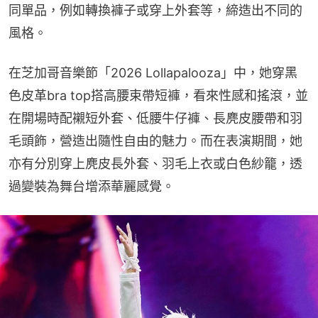
同單品，例如轉換褲子或穿上外套等，締造出不同的
風格。
在芝加哥音樂節「2026 Lollapalooza」中，她穿黑
色皮革bra top搭高腰束帶短褲，看來性感和搖滾，並
在開場時配襯短外套、低腰牛仔褲、長麂皮腰帶和羽
毛頭飾，營造出隨性自由的魅力。而在表演期間，她
亦有分別穿上麂皮長外套、羽毛上衣或白色紗籠，透
過變裝為舞台增添華麗感覺。