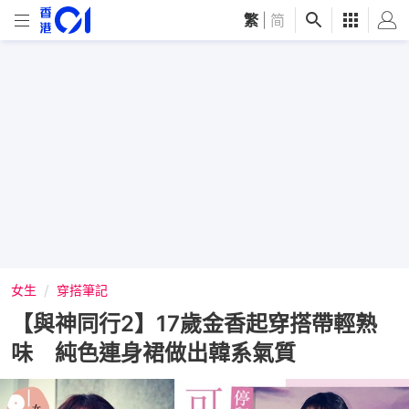
繁
|
简
女生
穿搭筆記
【與神同行2】17歲金香起穿搭帶輕熟
味 純色連身裙做出韓系氣質