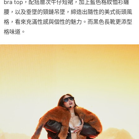
bra top，配搭層次牛仔短裙，加上藍色格紋恤衫纏
腰，以及垂墜的頸鏈吊墜，締造出隨性的美式街頭風
格，看來充滿性感與個性的魅力。而黑色長靴更添型
格味道。