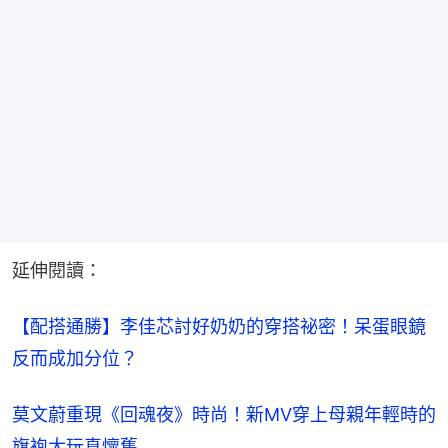
延伸閱讀：
【配搭通勝】李佳芯討好奶奶的穿搭祕密！呆蛋眼鏡
反而成加分位？
莫文蔚重現《回魂夜》時尚！新MV穿上母親年輕時的
旗袍大玩真懷舊