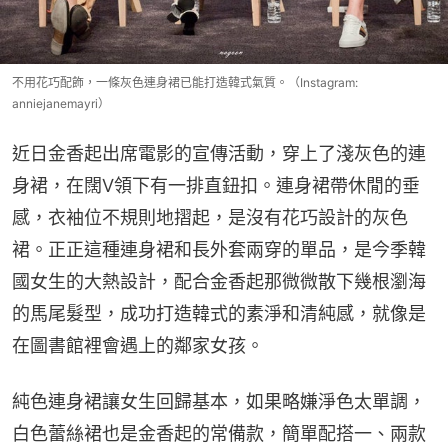
不用花巧配飾，一條灰色連身裙已能打造韓式氣質。（Instagram:
anniejanemayri）
近日金香起出席電影的宣傳活動，穿上了淺灰色的連
身裙，在闊V領下有一排直鈕扣。連身裙帶休閒的垂
感，衣袖位不規則地摺起，是沒有花巧設計的灰色
裙。正正這種連身裙和長外套兩穿的單品，是今季韓
國女生的大熱設計，配合金香起那微微散下幾根瀏海
的馬尾髮型，成功打造韓式的素淨和清純感，就像是
在圖書館裡會遇上的鄰家女孩。
純色連身裙讓女生回歸基本，如果略嫌淨色太單調，
白色蕾絲裙也是金香起的常備款，簡單配搭一、兩款