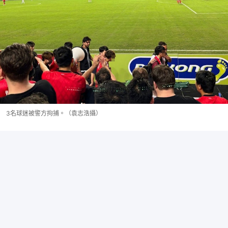
3名球迷被警方拘捕。（袁志浩攝）