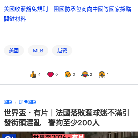
美國收緊豁免規則 阻國防承包商向中國等國家採購
關鍵材料
美國
MLB
越戰
4
0
0
2
1
國際
即時國際
世界盃．有片｜法國落敗惹球迷不滿引
發街頭混亂 警拘至少200人