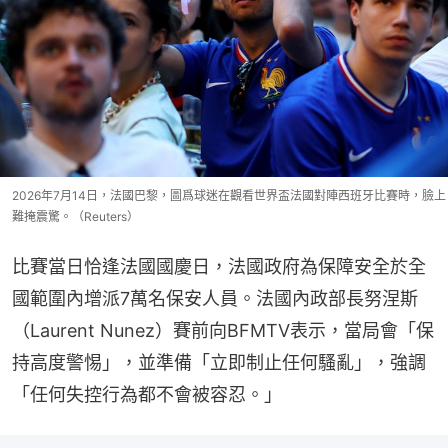
2026年7月14日，法國巴黎，圖爲球迷在觀看世界盃法國對陣西班牙比賽時，臉上
難掩震驚。（Reuters）
比賽當日恰逢法國國慶日，法國政府為保障安全於全
國範圍內增派7萬名保安人員。法國內政部長努涅斯
（Laurent Nunez）賽前向BFMTV表示，當局會「保
持高度警惕」，並準備「立即制止任何騷亂」，強調
「任何失控行為都不會被容忍。」