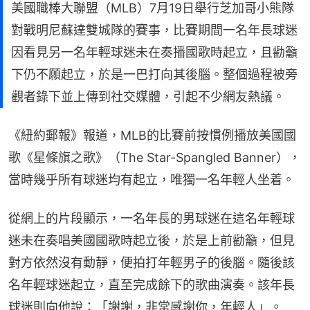
美國職棒大聯盟（MLB）7月19日舉行芝加哥小熊隊
對戰明尼蘇達雙城隊的賽事，比賽期間一名年長球迷
因看見另一名年輕球迷未在奏播國歌時起立，且勸籲
下仍不願起立，於是一巴打向其後腦。整個過程被旁
觀者錄下並上傳到社交媒體，引起不少網友熱議。
《紐約郵報》報道，MLB的比賽前按慣例播放美國國
歌《星條旗之歌》（The Star-Spangled Banner），
當時幾乎所有球迷均有起立，唯獨一名年輕人坐着。
從網上的片段顯示，一名年長的男球迷在這名年輕球
迷未在奏唱美國國歌時起立後，於是上前勸籲，但見
對方依然沒有動靜，便拍打年輕男子的後腦。隨後該
名年輕球迷起立，直至完成餘下的歌曲演奏。該年長
球迷則向他說：「謝謝，非常感謝你，年輕人」。