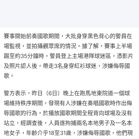
賽事開始前奏國歌期間，大批身穿黑色背心的警員在
場監視，並拍攝觀眾席的情況。據了解，賽事上半場
踢至約35分鐘時，警員登上主場港隊球迷區，憑影片
及照片認人後，帶走3名身穿紅衫球迷，涉嫌侮辱國
歌。
警方表示，昨日（6日）晚上在跑馬地東院道一個球
場維持秩序期間，發現有人涉嫌在奏唱國歌時作出侮
辱國歌的行為，於播放國歌期間全程背向球場及沒有
站立，經調查後，人員遂拘捕兩名本地男子及一名本
地女子，年齡介乎18至31歲，涉嫌侮辱國歌，他們現