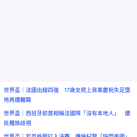
世界盃｜法國出線四強 17歲女爬上貨車慶祝失足墮
地再遭輾斃
世界盃｜西班牙前首相稱法國隊「沒有本地人」 遭
批種族歧視
世界盃｜若英格蘭打入決賽 傳施紀賢「快閃美國」