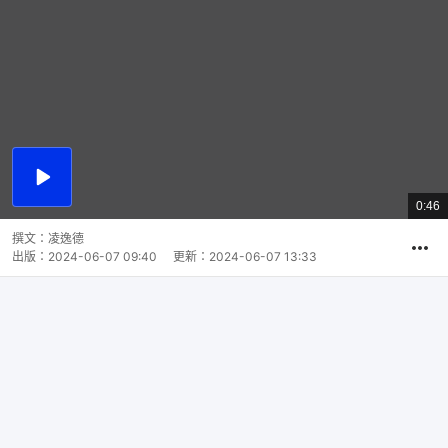
播
放
0:46
總
影
共
片
時
撰文：
凌逸德
間
出版：
2024-06-07 09:40
更新：
2024-06-07 13:33