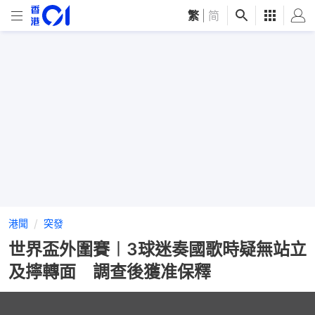
繁
|
简
港聞
突發
世界盃外圍賽︱3球迷奏國歌時疑無站立
及擰轉面 調查後獲准保釋