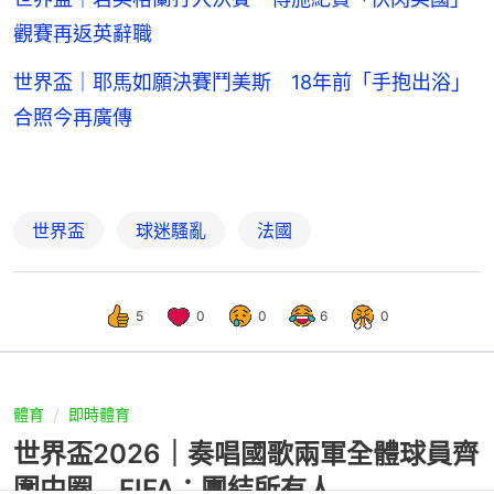
觀賽再返英辭職
世界盃｜耶馬如願決賽鬥美斯 18年前「手抱出浴」
合照今再廣傳
世界盃
球迷騷亂
法國
5
0
0
6
0
體育
即時體育
世界盃2026｜奏唱國歌兩軍全體球員齊
圍中圈 FIFA：團結所有人