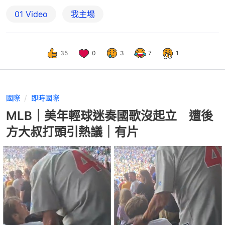
01 Video
我主場
35
0
3
7
1
國際
即時國際
MLB｜美年輕球迷奏國歌沒起立 遭後
方大叔打頭引熱議｜有片