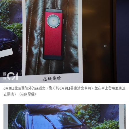
6月8日北區醫院外的謀殺案，警方於6月9日尋獲涉案車輛，並在車上發現血迹及一
支電槍。（左朗星攝）