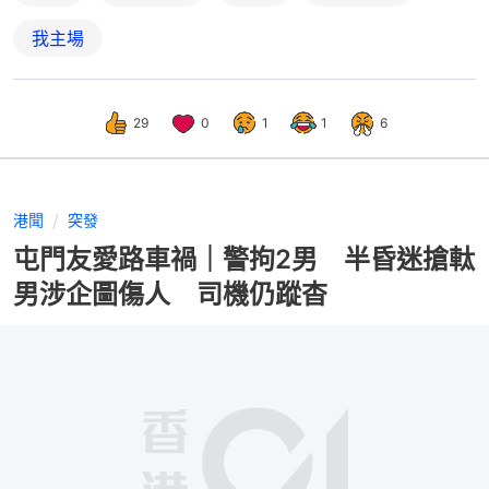
我主場
29
0
1
1
6
港聞
突發
屯門友愛路車禍｜警拘2男 半昏迷搶軚
男涉企圖傷人 司機仍蹤杳