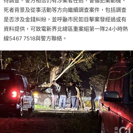
待調查。警方相信仍有涉案者在逃，會循犯案動機、
死者背景及從事活動等方向繼續調查案件，包括調查
是否涉及金錢糾紛，並呼籲市民如目擊案發經過或有
資料提供，可致電新界北總區重案組第一隊24小時熱
線5467 7518與警方聯絡。