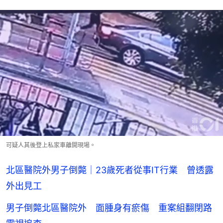
可疑人其後登上私家車離開現場。
北區醫院外男子倒斃｜23歲死者從事IT行業 曾透露
外出見工
男子倒斃北區醫院外 面腫身有瘀傷 重案組翻閉路