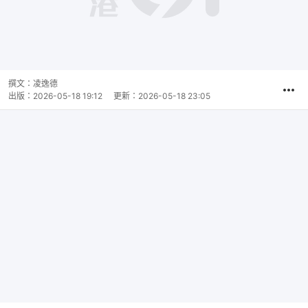
播
放
0:00
總
影
共
片
時
撰文：
凌逸德
間
出版：
2026-05-18 19:12
更新：
2026-05-18 23:05