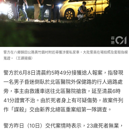
警方在八鄉錦田公路黃竹園村附近尋獲涉案私家車，大批警員在場拍照及套取指模
蒐證。（王譯揚攝）
警方於6月8日清晨約5時49分接獲途人報案，指發現
一名男子昏迷倒臥於北區醫院外保健路的行人過路處
旁，事主由救護車送往北區醫院搶救，延至清晨6時
41分證實不治。由於死者身上有可疑傷勢，故案件列
作「謀殺」交由新界北總區重案組第一隊調查。
警方昨日（10日）交代案情時表示，23歲死者無業，