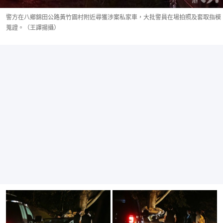
警方在八鄉錦田公路黃竹園村附近尋獲涉案私家車，大批警員在場拍照及套取指模
蒐證。（王譯揚攝）