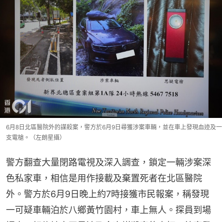
6月8日北區醫院外的謀殺案，警方於6月9日尋獲涉案車輛，並在車上發現血迹及一
支電槍。（左朗星攝）
警方翻查大量閉路電視及深入調查，鎖定一輛涉案深
色私家車，相信是用作接載及棄置死者在北區醫院
外。警方於6月9日晚上約7時接獲市民報案，稱發現
一可疑車輛泊於八鄉黃竹園村，車上無人。探員到場