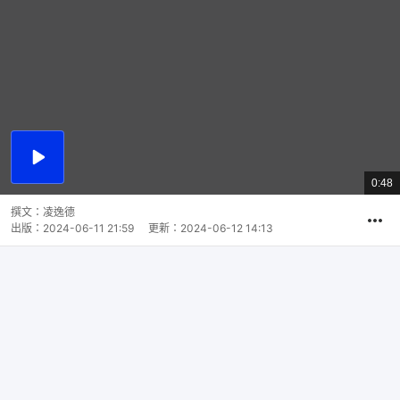
播
放
0:48
總
影
共
片
時
撰文：
凌逸德
間
出版：
2024-06-11 21:59
更新：
2024-06-12 14:13