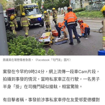
救護員在場替傷者急救。（Facebook「屯門友」圖片）
案發在今早約9時24分，網上流傳一段車Cam片段，
拍攝到事發的情況，當時私家車正在行駛，一名男子
半身「掛」在司機門疑似搶軚，相當驚險。
有目擊者稱，事發前涉事私家車停在友愛邨愛德樓對