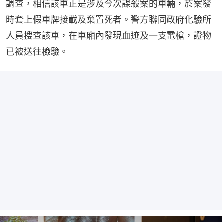
調查，相信該車正是涉及今次謀殺案的車輛，於案發
時套上假車牌接載及棄置死者。警方聯同政府化驗所
人員搜查該車，在車廂內發現血迹及一支電槍，證物
已被送往檢驗。