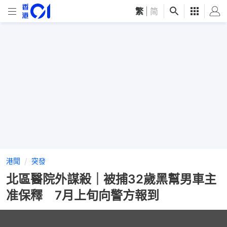
繁
|
简
港聞
突發
北區醫院外謀殺｜被捕32歲黑幫男車主
准保釋 7月上旬向警方報到