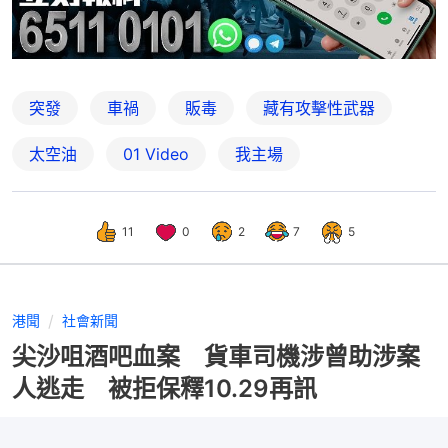
突發
車禍
販毒
藏有攻擊性武器
太空油
01 Video
我主場
11
0
2
7
5
港聞
社會新聞
尖沙咀酒吧血案 貨車司機涉曾助涉案
人逃走 被拒保釋10.29再訊