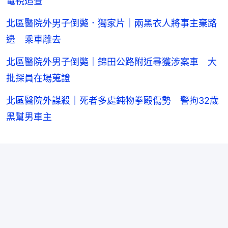
電視追查
北區醫院外男子倒斃．獨家片｜兩黑衣人將事主棄路
邊 乘車離去
北區醫院外男子倒斃｜錦田公路附近尋獲涉案車 大
批探員在場蒐證
北區醫院外謀殺｜死者多處鈍物拳毆傷勢 警拘32歲
黑幫男車主