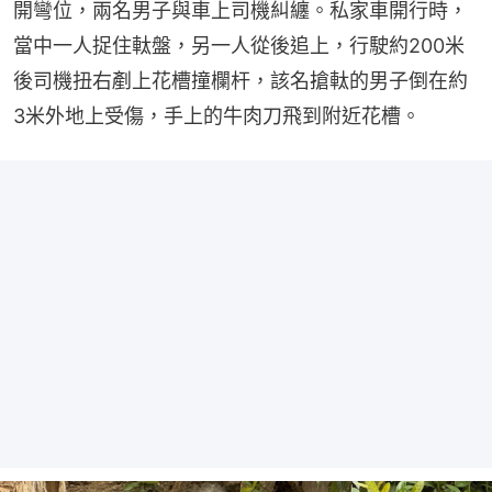
開彎位，兩名男子與車上司機糾纏。私家車開行時，
當中一人捉住軚盤，另一人從後追上，行駛約200米
後司機扭右剷上花槽撞欄杆，該名搶軚的男子倒在約
3米外地上受傷，手上的牛肉刀飛到附近花槽。