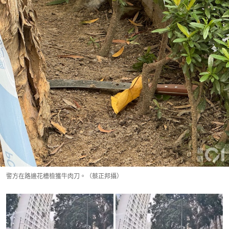
警方在路邊花槽檢獲牛肉刀。（蔡正邦攝）