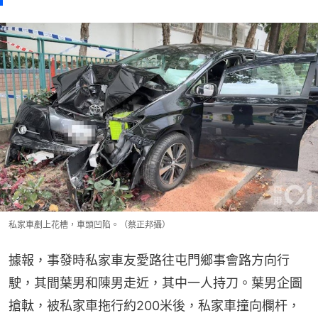
私家車剷上花槽，車頭凹陷。（蔡正邦攝）
據報，事發時私家車友愛路往屯門鄉事會路方向行
駛，其間葉男和陳男走近，其中一人持刀。葉男企圖
搶軚，被私家車拖行約200米後，私家車撞向欄杆，