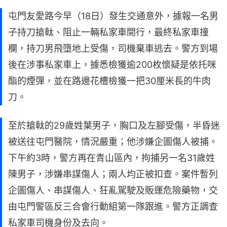
屯門友愛路今早（18日）發生交通意外，據報一名男
子持刀搶軚、阻止一輛私家車開行，最終私家車撞
欄，持刀男飛墮地上受傷，司機棄車逃去。警方到場
後在涉事私家車上，據悉檢獲逾200枚懷疑是依托咪
酯的煙彈，並在路邊花槽檢獲一把30厘米長的牛肉
刀。
至於搶軚的29歲姓葉男子，胸口及左腳受傷，半昏迷
被送往屯門醫院，情況嚴重；他涉嫌企圖傷人被捕。
下午約3時，警方再在青山區內，拘捕另一名31歲姓
陳男子，涉嫌串謀傷人；兩人均正被扣查。案件暫列
企圖傷人、串謀傷人、狂亂駕駛及販運危險藥物，交
由屯門警區反三合會行動組第一隊跟進。警方正調查
私家車司機身份及去向。