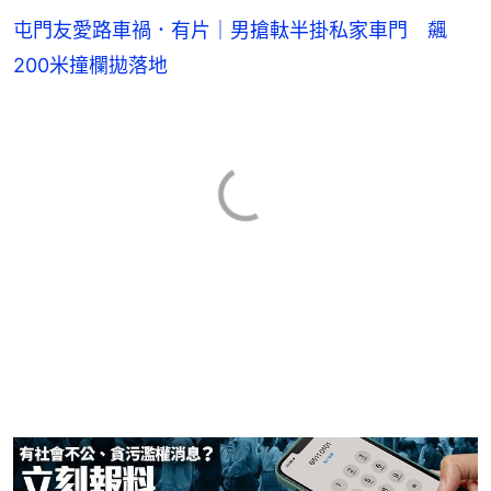
屯門友愛路車禍．有片｜男搶軚半掛私家車門 飆
200米撞欄拋落地