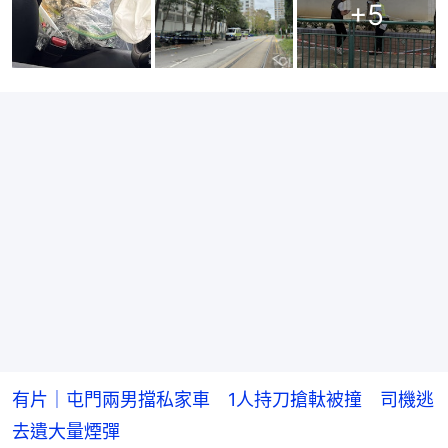
+
5
有片｜屯門兩男擋私家車 1人持刀搶軚被撞 司機逃
去遺大量煙彈