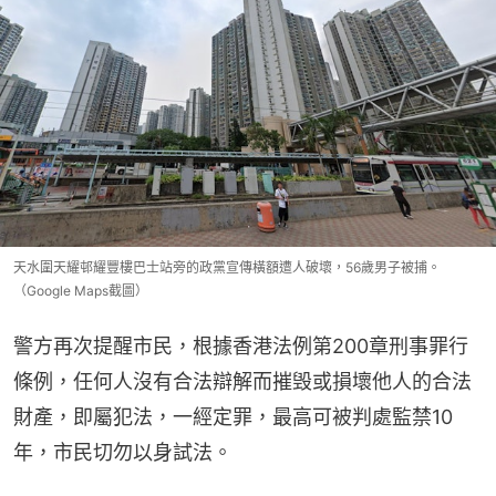
天水圍天耀邨耀豐樓巴士站旁的政黨宣傳橫額遭人破壞，56歲男子被捕。
（Google Maps截圖）
警方再次提醒市民，根據香港法例第200章刑事罪行
條例，任何人沒有合法辯解而摧毁或損壞他人的合法
財產，即屬犯法，一經定罪，最高可被判處監禁10
年，市民切勿以身試法。