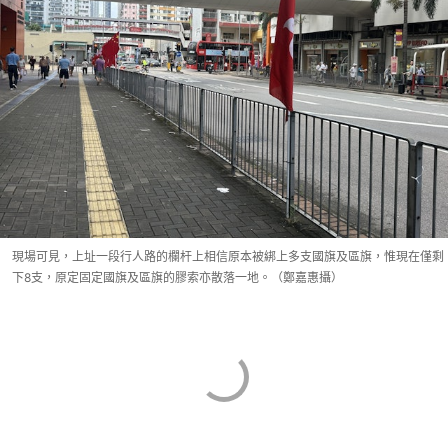
現場可見，上址一段行人路的欄杆上相信原本被綁上多支國旗及區旗，惟現在僅剩
下8支，原定固定國旗及區旗的膠索亦散落一地。（鄭嘉惠攝）