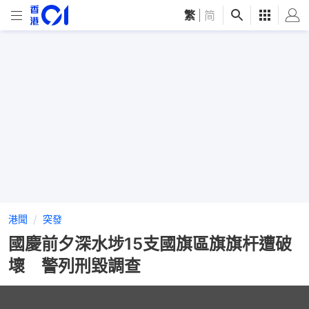
繁
|
简
港聞
突發
國慶前夕深水埗15支國旗區旗旗杆遭破
壞 警列刑毀調查