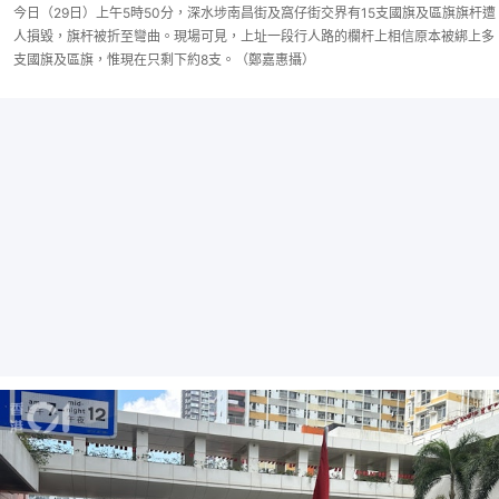
今日（29日）上午5時50分，深水埗南昌街及窩仔街交界有15支國旗及區旗旗杆遭
人損毀，旗杆被折至彎曲。現場可見，上址一段行人路的欄杆上相信原本被綁上多
支國旗及區旗，惟現在只剩下約8支。（鄭嘉惠攝）