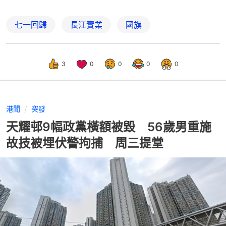
七一回歸
長江實業
國旗
3
0
0
0
0
港聞
突發
天耀邨9幅政黨橫額被毀 56歲男重施
故技被埋伏警拘捕 周三提堂