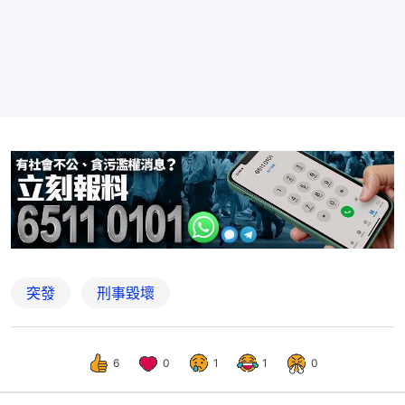
突發
刑事毀壞
6
0
1
1
0