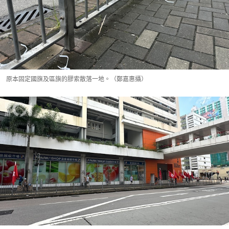
原本固定國旗及區旗的膠索散落一地。（鄭嘉惠攝）