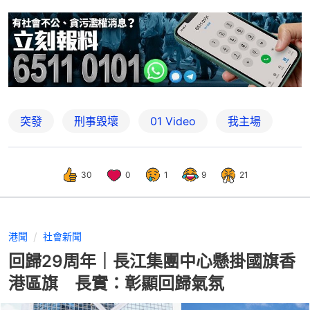
突發
刑事毀壞
01 Video
我主場
30
0
1
9
21
港聞
社會新聞
回歸29周年｜長江集團中心懸掛國旗香
港區旗 長實：彰顯回歸氣氛