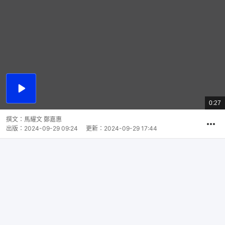
播
放
0:27
總
影
共
片
時
撰文：
馬耀文 鄭嘉惠
間
出版：
2024-09-29 09:24
更新：
2024-09-29 17:44