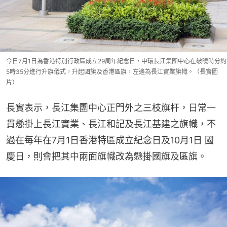
今日7月1日為香港特別行政區成立29周年紀念日，中環長江集團中心在破曉時分約
5時35分進行升旗儀式，升起國旗及香港區旗，左邊為長江實業旗幟。（長實圖
片）
長實表示，長江集團中心正門外之三枝旗杆，日常一
貫懸掛上長江實業、長江和記及長江基建之旗幟，不
過在每年在7月1日香港特區成立紀念日及10月1日 國
慶日，則會把其中兩面旗幟改為懸掛國旗及區旗。