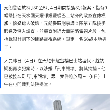
元朗警區於3月30至5月4日期間接獲3宗報案，指有9
幅懸掛在天水圍天耀邨耀豐樓巴士站旁的政黨宣傳橫
額，懷疑遭人破壞。元朗警區刑事調查隊第五隊接手
跟進及深入調查，並翻查附近大量閉路電視片段，包
括銳眼計劃下的閉路電視系統，鎖定一名56歲本地男
子。
人員昨日（4日）在天耀邨耀豐樓巴士站埋伏，趁該
疑犯再次犯案時，以涉嫌「刑事毀壞」將其拘捕。他
已被控4項「刑事毁壞」罪，案件將於周三（6日）上
午在屯門裁判法院提堂。