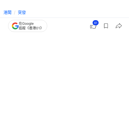
港聞
突發
中環美國領事館外牆字牌疑遭破壞 警
61
在Google
追蹤《香港01》
列刑毀追緝黑衫白褲背包男
撰文：
凌逸德
出版：
2026-05-03 18:50
更新：
2026-05-03 19:23