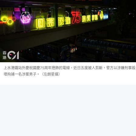
上水港鐵站外慶祝國慶75周年燈飾的電線，近日五度被人剪斷，警方以涉嫌刑事毀
壞拘捕一名涉案男子。（左朗星攝）