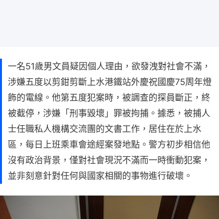
一名51歲男文員疑因個人理由，欲發洩對社會不滿，
涉嫌五度以剪鉗剪斷上水港鐵站外慶祝國慶75周年燈
飾的電線。他第五度犯案時，被調查的探員斷正，終
被截停，涉嫌「刑事毀壞」罪被拘捕。據悉，被捕人
士任職私人機構交流團的文書工作，居住在於上水
區，每日上班乘車會途經案發地點。警方初步相信他
沒有政治背景，僅對社會現況不滿而一時衝動犯案，
並非刻意針對任何與國家相關的事物進行破壞。