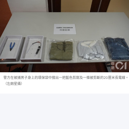
警方在被捕男子身上的環保袋中搜出一把藍色剪鉗及一條被剪斷的20厘米長電線。
（左朗星攝）