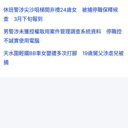
休班警涉尖沙咀梯間非禮24歲女 被捕停職保釋候
查 3月下旬報到
男警涉未獲授權取用案件管理調查系統資料 停職控
不誠實使用電腦
天水圍輕鐵BB車女嬰遭多次打腳 19歲舅父涉虐兒被
捕