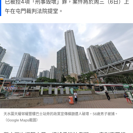
已被控4項「刑事毁壞」罪，案件將於周三（6日）上
午在屯門裁判法院提堂。
天水圍天耀邨耀豐樓巴士站旁的政黨宣傳橫額遭人破壞，56歲男子被捕。
（Google Maps截圖）