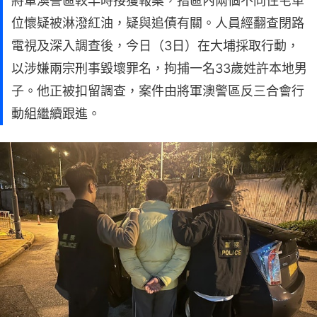
將軍澳警區較早時接獲報案，指區內兩個不同住宅單
位懷疑被淋潑紅油，疑與追債有關。人員經翻查閉路
電視及深入調查後，今日（3日）在大埔採取行動，
以涉嫌兩宗刑事毀壞罪名，拘捕一名33歲姓許本地男
子。他正被扣留調查，案件由將軍澳警區反三合會行
動組繼續跟進。