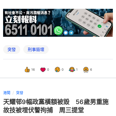
突發
刑事毀壞
16
0
0
1
6
港聞
突發
天耀邨9幅政黨橫額被毀 56歲男重施
故技被埋伏警拘捕 周三提堂