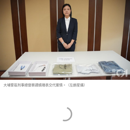
大埔警區刑事總督察譚婧珊表交代案情。（左朗星攝）