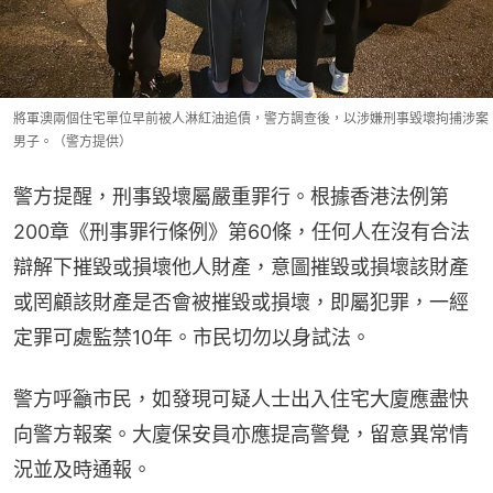
將軍澳兩個住宅單位早前被人淋紅油追債，警方調查後，以涉嫌刑事毀壞拘捕涉案
男子。（警方提供）
警方提醒，刑事毀壞屬嚴重罪行。根據香港法例第
200章《刑事罪行條例》第60條，任何人在沒有合法
辯解下摧毀或損壞他人財產，意圖摧毀或損壞該財產
或罔顧該財產是否會被摧毀或損壞，即屬犯罪，一經
定罪可處監禁10年。市民切勿以身試法。
警方呼籲市民，如發現可疑人士出入住宅大廈應盡快
向警方報案。大廈保安員亦應提高警覺，留意異常情
況並及時通報。