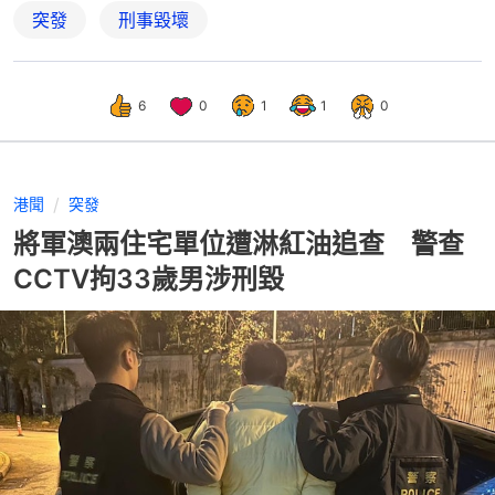
突發
刑事毀壞
6
0
1
1
0
港聞
突發
將軍澳兩住宅單位遭淋紅油追查 警查
CCTV拘33歲男涉刑毀