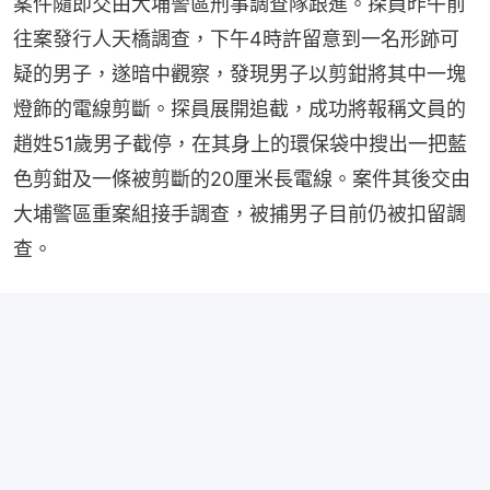
案件隨即交由大埔警區刑事調查隊跟進。探員昨午前
往案發行人天橋調查，下午4時許留意到一名形跡可
疑的男子，遂暗中觀察，發現男子以剪鉗將其中一塊
燈飾的電線剪斷。探員展開追截，成功將報稱文員的
趙姓51歲男子截停，在其身上的環保袋中搜出一把藍
色剪鉗及一條被剪斷的20厘米長電線。案件其後交由
大埔警區重案組接手調查，被捕男子目前仍被扣留調
查。