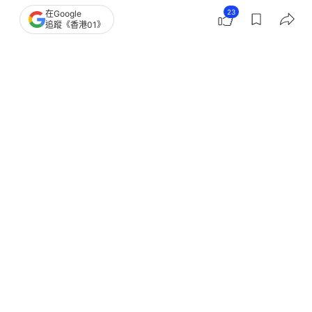
荃灣男持棍扑垃圾車 復闖凍肉舖擸西
23
在Google
追蹤《香港01》
瓜刀鉸剪再毀車 涉兩罪被捕
撰文：
凌逸德 吳美松
出版：
2026-02-14 19:54
更新：
2026-02-15 18:15