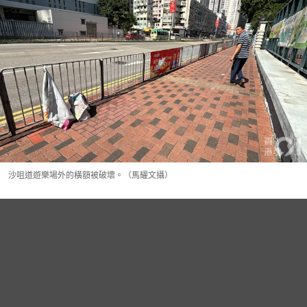
沙咀道遊樂場外的橫額被破壞。（馬耀文攝）