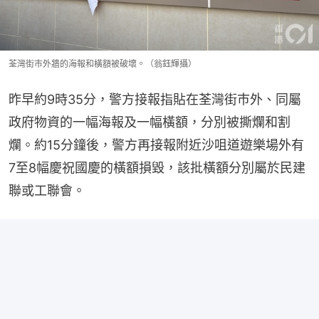
荃灣街巿外牆的海報和橫額被破壞。（翁鈺輝攝）
昨早約9時35分，警方接報指貼在荃灣街巿外、同屬
政府物資的一幅海報及一幅橫額，分別被撕爛和割
爛。約15分鐘後，警方再接報附近沙咀道遊樂場外有
7至8幅慶祝國慶的橫額損毀，該批橫額分別屬於民建
聯或工聯會。