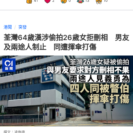
41
2
0
13
10
港聞
突發
荃灣64歲漢涉偷拍26歲女拒刪相 男友
及兩途人制止 同遭揮傘打傷
撰文：
凌逸德