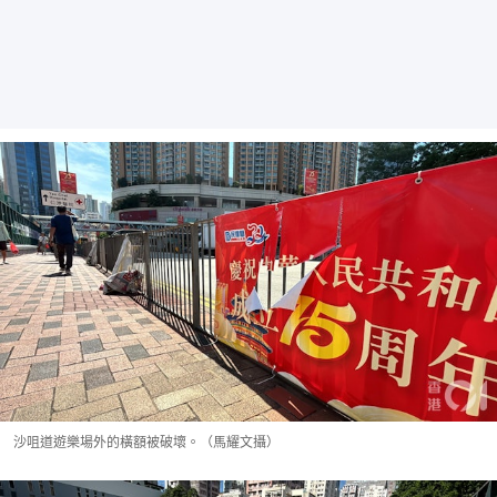
沙咀道遊樂場外的橫額被破壞。（馬耀文攝）