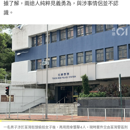
據了解，兩途人純粹見義勇為，與涉事情侶並不認
識。
一名男子涉於荃灣街頭偷拍女子後，再用雨傘襲擊4人。現時案件交由荃灣警區刑