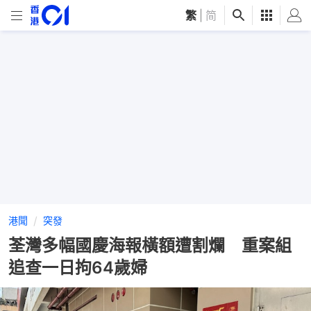
繁
|
简
港聞
突發
荃灣多幅國慶海報橫額遭割爛 重案組
追查一日拘64歲婦