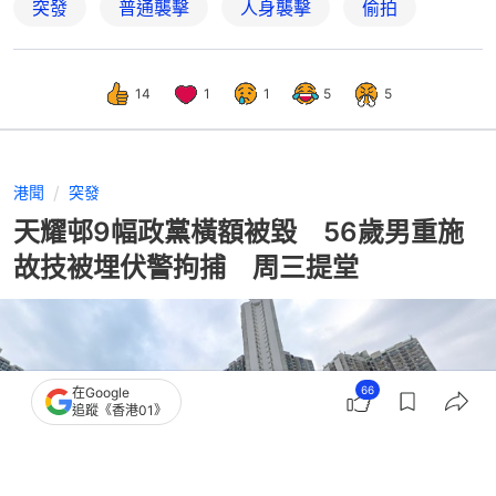
突發
普通襲擊
人身襲擊
偷拍
14
1
1
5
5
港聞
突發
天耀邨9幅政黨橫額被毀 56歲男重施
故技被埋伏警拘捕 周三提堂
66
在Google
追蹤《香港01》