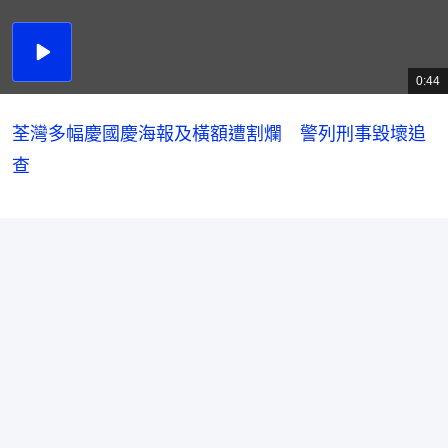
播
放
0:44
總
影
共
片
時
間
荃灣多幅慶國慶海報及橫額遭割爛 警列刑事毀壞追
查