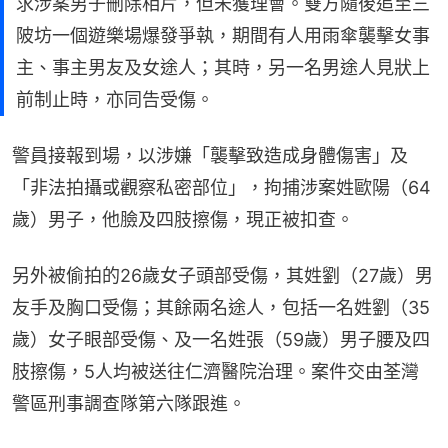
求涉案男子刪除相片，但未獲理會。雙方隨後追至三
陂坊一個遊樂場爆發爭執，期間有人用雨傘襲擊女事
主、事主男友及女途人；其時，另一名男途人見狀上
前制止時，亦同告受傷。
警員接報到場，以涉嫌「襲擊致造成身體傷害」及
「非法拍攝或觀察私密部位」，拘捕涉案姓歐陽（64
歲）男子，他臉及四肢擦傷，現正被扣查。
另外被偷拍的26歲女子頭部受傷，其姓劉（27歲）男
友手及胸口受傷；其餘兩名途人，包括一名姓劉（35
歲）女子眼部受傷、及一名姓張（59歲）男子腰及四
肢擦傷，5人均被送往仁濟醫院治理。案件交由荃灣
警區刑事調查隊第六隊跟進。