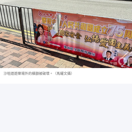
沙咀道遊樂場外的橫額被破壞。（馬耀文攝）