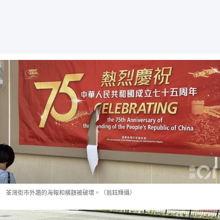
荃灣街巿外牆的海報和橫額被破壞。（翁鈺輝攝）