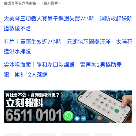
事調查隊第六隊跟進。（資料圖片）
大美督三項鐵人賽男子遇溺失蹤7小時 消防救起送院
搶救後不治
有片｜黃雨生效近7小時 元朗信芯園變汪洋 太陽花
遭洪水掩沒
尖沙咀血案｜勝和左口涉謀殺 警再拘2男協助罪
犯 累計12人落網