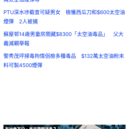
PTU深水埗截查可疑男女 檢獲西瓜刀和$600太空油
煙彈 2人被捕
蘇屋邨14歲男童房間藏$8300「太空油毒品」 父大
義滅親舉報
警秀茂坪掃毒拘情侶檢多種毒品 $132萬太空油粉末
料可製4500煙彈