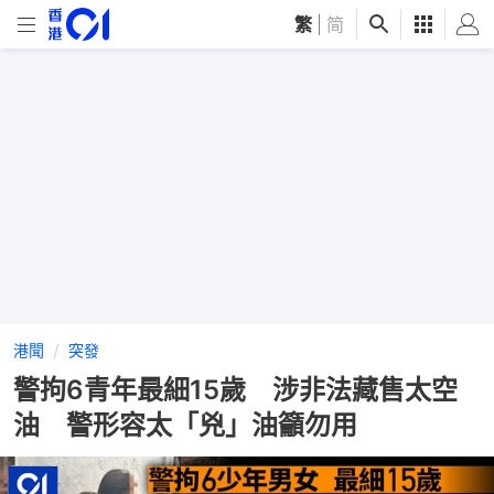
繁
|
简
港聞
突發
警拘6青年最細15歲 涉非法藏售太空
油 警形容太「兇」油籲勿用