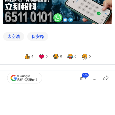
太空油
保安局
4
0
0
0
0
100
在Google
港聞
社會新聞
追蹤《香港01》
「太空油」毒品名稱太浪漫？ 鄧炳強
一原因提議叫「喪屍油」