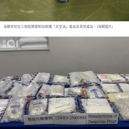
海關早前在三個陸路管制站檢獲「太空油」毒品及其他毒品。(海關圖片)