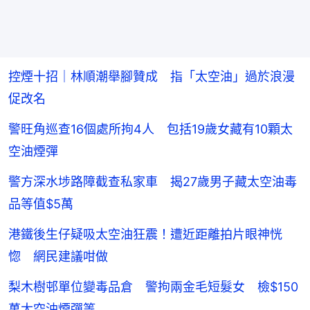
控煙十招｜林順潮舉腳贊成 指「太空油」過於浪漫
促改名
警旺角巡查16個處所拘4人 包括19歲女藏有10顆太
空油煙彈
警方深水埗路障截查私家車 揭27歲男子藏太空油毒
品等值$5萬
港鐵後生仔疑吸太空油狂震！遭近距離拍片眼神恍
惚 網民建議咁做
梨木樹邨單位變毒品倉 警拘兩金毛短髮女 檢$150
萬太空油煙彈等