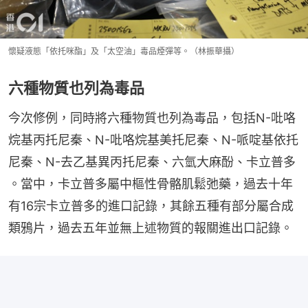
懷疑液態「依托咪酯」及「太空油」毒品煙彈等。（林振華攝）
六種物質也列為毒品
今次修例，同時將六種物質也列為毒品，包括N-吡咯
烷基丙托尼秦、N-吡咯烷基美托尼秦、N-哌啶基依托
尼秦、N-去乙基異丙托尼秦、六氫大麻酚、卡立普多 
。當中，卡立普多屬中樞性骨骼肌鬆弛藥，過去十年
有16宗卡立普多的進口記錄，其餘五種有部分屬合成
類鴉片，過去五年並無上述物質的報關進出口記錄。