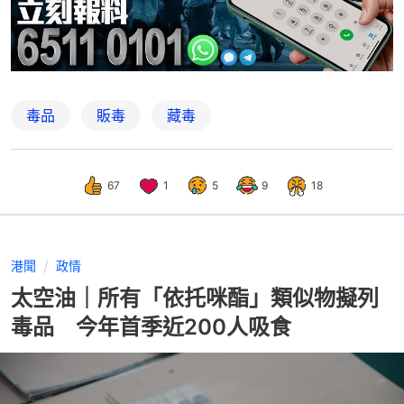
毒品
販毒
藏毒
67
1
5
9
18
港聞
政情
太空油｜所有「依托咪酯」類似物擬列
毒品 今年首季近200人吸食