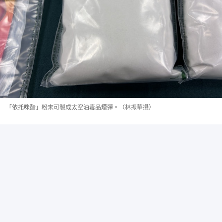
「依托咪酯」粉末可製成太空油毒品煙彈。（林振華攝）