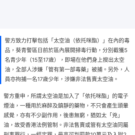
警方致力打擊包括「太空油（依托咪酯）」在內的毒
品，葵青警區日前於區內展開掃毒行動，分別截獲5
名青少年（15至17歲），即場在他們身上搜出太空
油，全部人涉嫌「管有第一部毒藥」被捕。另外，人
員亦拘捕一名17歲少年，涉嫌非法售賣太空油。
警方重申，所謂太空油是加入了「依托咪酯」的電子
煙油，一種用於麻醉及鎮靜的藥物，不只會產生頭暈
感覺，亦有不少副作用，後患無窮，猶如太「兇」
油，故受香港法例管制。非法售賣或管有太空油同屬
刑事罪行，一經定罪，最高可判罰款10萬元及入獄2