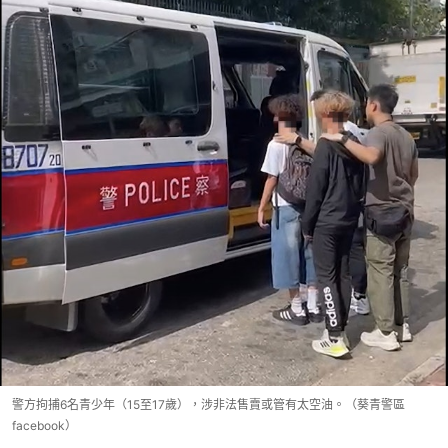
警方拘捕6名青少年（15至17歲），涉非法售賣或管有太空油。（葵青警區
facebook）