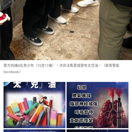
警方拘捕6名青少年（15至17歲），涉非法售賣或管有太空油。（葵青警區
facebook）