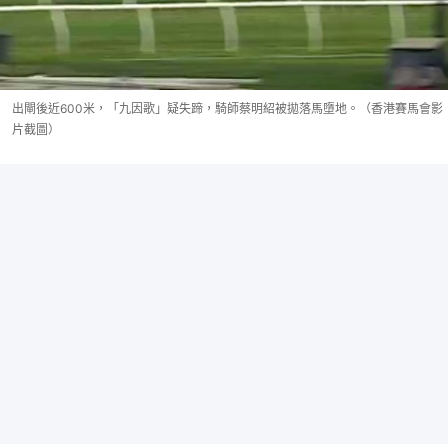
出閘後近600米，「九因歌」疑失蹄，騎師蔡明紹被拋落馬墮地。（香港賽馬會影
片截圖）