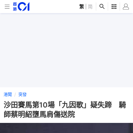
繁
|
简
港聞
突發
沙田賽馬第10場「九因歌」疑失蹄 騎
師蔡明紹墮馬肩傷送院