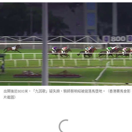
出閘後近600米，「九因歌」疑失蹄，騎師蔡明紹被拋落馬墮地。（香港賽馬會影
片截圖）