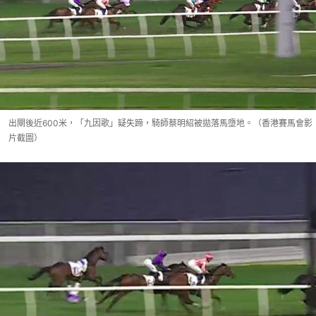
出閘後近600米，「九因歌」疑失蹄，騎師蔡明紹被拋落馬墮地。（香港賽馬會影
片截圖）