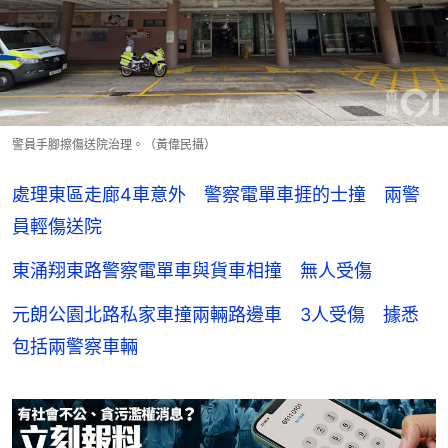
警員手腳擦傷送院治理。（黃偉民攝）
處理東區走廊4車意外 警察電單車捱的士撞 兩警
員輕傷送院
東涌翔東路警察電單車與貨車相撞 無人受傷
元朗公園北路私家車撞兩輛路邊車 3人受傷 據悉
包括兩警察車輛