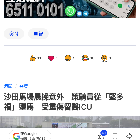
突發
車禍
11
1
9
18
1
港聞
突發
沙田馬場晨操意外 策騎員從「堅多
福」墮馬 受重傷留醫ICU
40
在Google
追蹤《香港01》