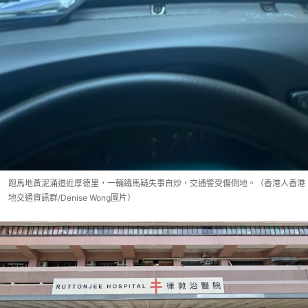
跑馬地黃泥涌道近厚德里，一輛鐵馬疑失事自炒，交通警受傷倒地。（香港人香港
地交通資訊群/Denise Wong圖片）