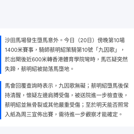
沙田馬場發生墮馬意外。今日（20日）傍晚第10場
1400米賽事，騎師蔡明紹策騎第10號「九因歌」，
於出閘後近600米轉香港體育學院彎時，馬匹疑突然
失蹄，蔡明紹被拋落馬墮地。
馬會回覆查詢時表示，九因歌無礙；蔡明紹墮馬後保
持清醒，懷疑左邊肩膊受傷，被送院進一步檢查後，
蔡明紹並無骨裂或其他嚴重受傷；至於明天能否照常
入紙為周三宣佈出賽，需待進一步觀察才能確定。