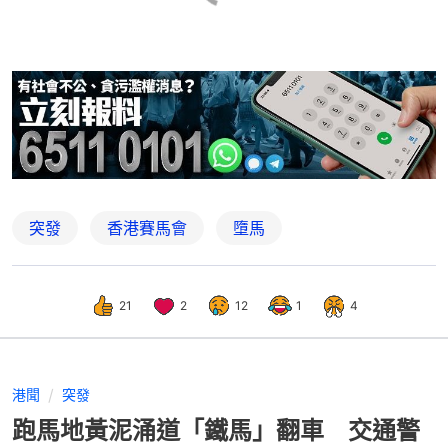
突發
香港賽馬會
墮馬
21
2
12
1
4
港聞
突發
跑馬地黃泥涌道「鐵馬」翻車 交通警