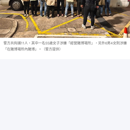
警方共拘捕11人，其中一名55歲女子涉嫌「經營賭博場所」，另外6男4女則涉嫌
「在賭博場所內賭博」。（警方提供）