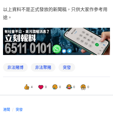
以上資料不是正式發放的新聞稿，只供大家作參考用
途。
非法賭博
非法聚賭
突發
4
0
0
0
0
港聞
突發