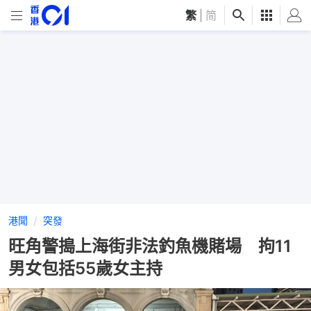
繁
|
简
港聞
突發
旺角警搗上海街非法釣魚機賭場 拘11
男女包括55歲女主持