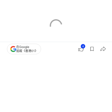
4
在Google
追蹤《香港01》
突發
非法賭博
5
1
0
1
0