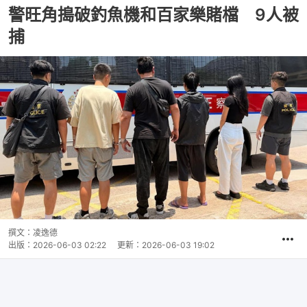
警旺角搗破釣魚機和百家樂賭檔 9人被
捕
撰文：
凌逸德
出版：
2026-06-03 02:22
更新：
2026-06-03 19:02