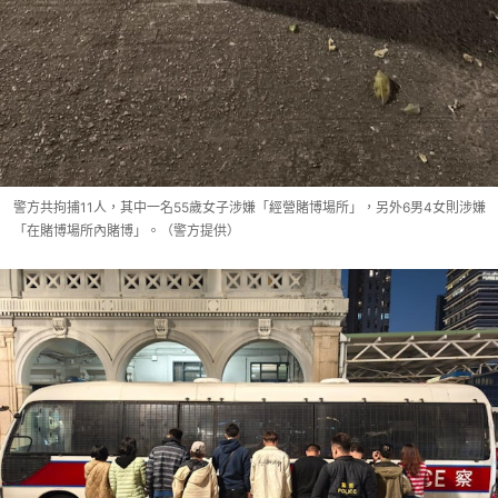
警方共拘捕11人，其中一名55歲女子涉嫌「經營賭博場所」，另外6男4女則涉嫌
「在賭博場所內賭博」。（警方提供）