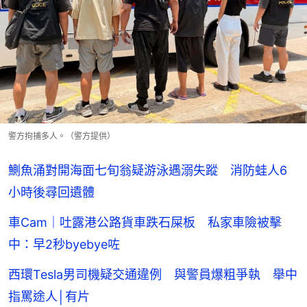
警方拘捕多人。（警方提供）
鰂魚涌對開海面七旬翁疑游泳遇溺失蹤 消防蛙人6
小時後尋回遺體
車Cam｜吐露港公路貨車跌石屎板 私家車險被擊
中：早2秒byebye咗
西環Tesla男司機疑交通違例 與警員爆粗爭執 舉中
指罵途人│有片