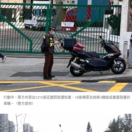
行動中，警方共發出1215張定額罰款通知書、19張傳票及拖移2輛造成嚴重阻塞的
車輛。（警方提供）