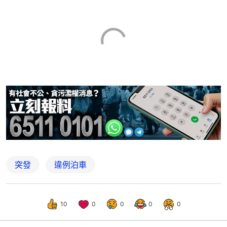
突發
違例泊車
10
0
0
0
0