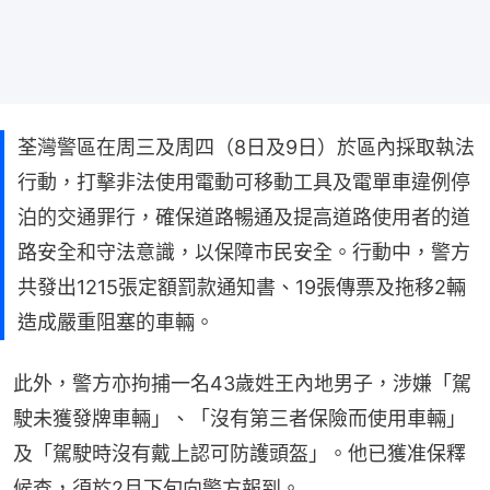
荃灣警區在周三及周四（8日及9日）於區內採取執法
行動，打擊非法使用電動可移動工具及電單車違例停
泊的交通罪行，確保道路暢通及提高道路使用者的道
路安全和守法意識，以保障市民安全。行動中，警方
共發出1215張定額罰款通知書、19張傳票及拖移2輛
造成嚴重阻塞的車輛。
此外，警方亦拘捕一名43歲姓王內地男子，涉嫌「駕
駛未獲發牌車輛」、「沒有第三者保險而使用車輛」
及「駕駛時沒有戴上認可防護頭盔」。他已獲准保釋
候查，須於2月下旬向警方報到。