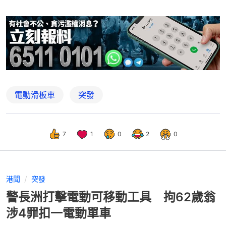
電動滑板車
突發
7
1
0
2
0
港聞
突發
警長洲打擊電動可移動工具 拘62歲翁
涉4罪扣一電動單車