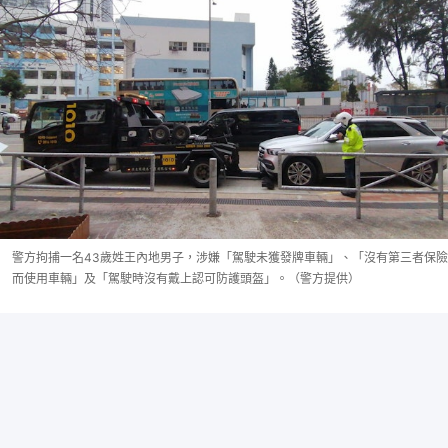
警方拘捕一名43歲姓王內地男子，涉嫌「駕駛未獲發牌車輛」、「沒有第三者保險
而使用車輛」及「駕駛時沒有戴上認可防護頭盔」。（警方提供）