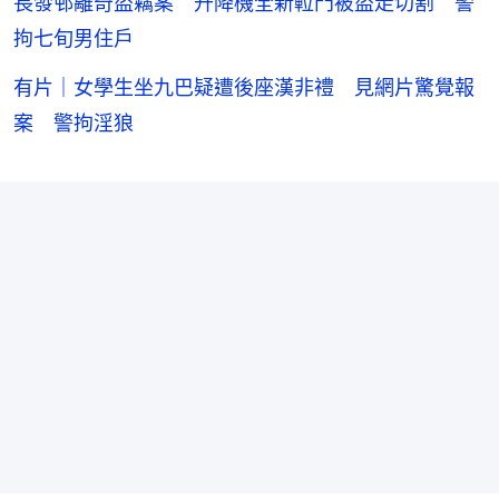
長發邨離奇盜竊案 升降機全新𨋢門被盜走切割 警
拘七旬男住戶
有片｜女學生坐九巴疑遭後座漢非禮 見網片驚覺報
案 警拘淫狼