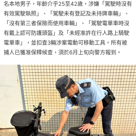
名本地男子，年齡介乎25至42歲，涉嫌「駕駛時沒有
有效駕駛執照」、「駕駛未有登記及未持牌車輛」、
「沒有第三者保險而使用車輛」、「駕駛電單車時沒
有戴上認可防護頭盔」及「未經准許在行人路上騎駛
電單車」，並扣查3輛涉案電動可移動工具。所有被
捕人已獲准保釋候查，須於6月上旬向警方報到。