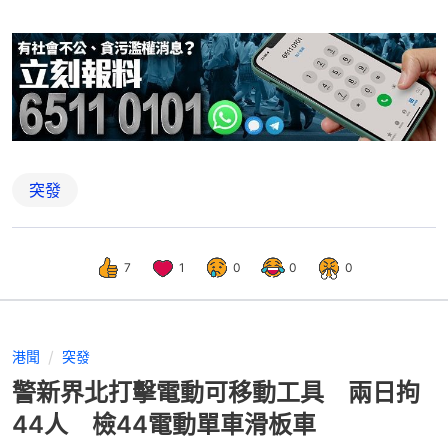
突發
7
1
0
0
0
港聞
突發
警新界北打擊電動可移動工具 兩日拘
44人 檢44電動單車滑板車