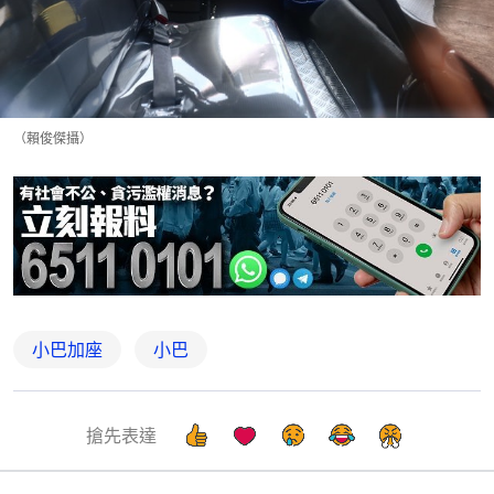
（賴俊傑攝）
小巴加座
小巴
搶先表達