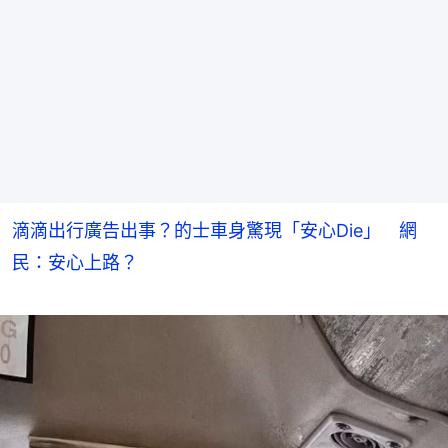
滴滴出行廣告出事？的士車身驚現「安心Die」 網
民：安心上路？