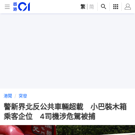
繁
|
简
港聞
突發
警新界北反公共車輛超載 小巴裝木箱
乘客企位 4司機涉危駕被捕