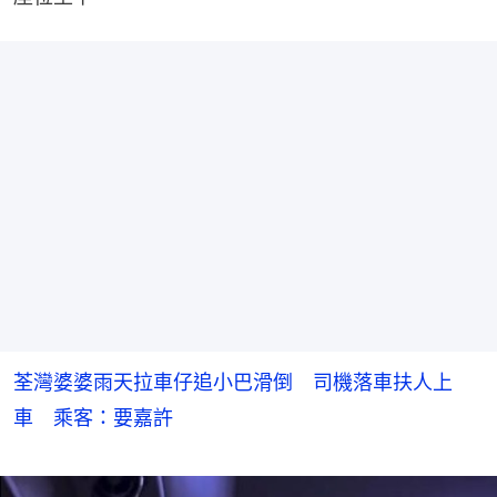
荃灣婆婆雨天拉車仔追小巴滑倒 司機落車扶人上
車 乘客：要嘉許