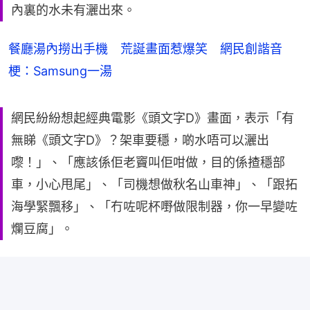
內裏的水未有灑出來。
餐廳湯內撈出手機 荒誕畫面惹爆笑 網民創諧音
梗：Samsung一湯
網民紛紛想起經典電影《頭文字D》畫面，表示「有
無睇《頭文字D》？架車要穩，啲水唔可以灑出
嚟！」、「應該係佢老竇叫佢咁做，目的係揸穩部
車，小心甩尾」、「司機想做秋名山車神」、「跟拓
海學緊飄移」、「冇咗呢杯嘢做限制器，你一早變咗
爛豆腐」。