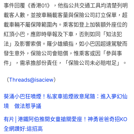
事件回覆《香港01》，他指公共交通工具均清楚列明
載客人數，並按車輛載客量與保險公司訂立保單，超
載車輛不屬保障範圍內。乘客如登上加裝額外座位的
紅頂小巴，應即時舉報及下車，否則如同「知法犯
法」及影響索償。羅少雄續指，如小巴因超速駕駛而
發生意外，保險公司會賠償，惟乘客或因「參與事
件」，需承擔部份責任，「保險公司未必賠咁足」。
（
Threads@isaciew
）
葵涌小巴狂噴煙！私家車追煙故意尾隨：進入夢幻仙
境 做法惹爭議
有片│港鐵阿伯推開女童搶關愛座！神勇爸爸奇招KO
全網讚好:這招高