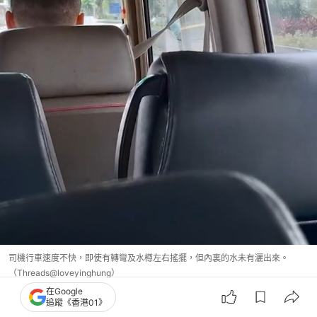
司機行車速度不快，即使有轉彎及水樽左右搖擺，但內裏的水未有灑出來。
（Threads@loveyinghung）
在Google
追蹤《香港01》