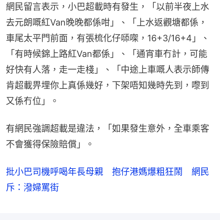
網民留言表示，小巴超載時有發生，「以前半夜上水
去元朗嘅紅Van晚晚都係咁」、「上水返觀塘都係，
車尾太平門前面，有張梳化仔𠻹㗎，16+3/16+4」、
「有時候錦上路紅Van都係」、「通宵車冇計，可能
好快有人落，走一走棧」、「中途上車嘅人表示師傳
肯超載畀埋你上真係幾好，下架唔知幾時先到，嚟到
又係冇位」。
有網民強調超載是違法，「如果發生意外，全車乘客
不會獲得保險賠償」。
批小巴司機呼喝年長母親 抱仔港媽爆粗狂鬧 網民
斥：潑婦罵街