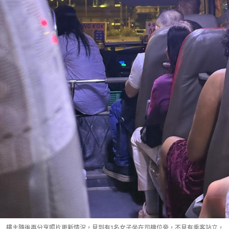
樓主隨後再分享照片更新情況，見到有1名女子坐在司機位旁，不見有乘客站立，