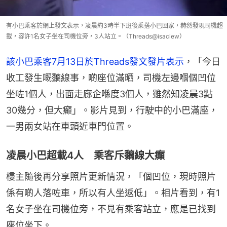
有小巴乘客於網上發文表示，凌晨約3時半下班後乘搭小巴回家，赫然發現司機超
載，容許1名女子坐在司機位旁，3人站立。（Threads@isaciew）
該小巴乘客7月13日於Threads發文發片表示
，「今日
收工發生嘅黐線事，啲座位滿晒，司機左邊嗰個凹位
坐咗1個人，出面走廊企喺度3個人，雖然知凌晨3點
30幾分，但大癲」。影片見到，行駛中的小巴滿座，
一男兩女站在車頭近車門位置。
凌晨小巴超載4人 乘客斥黐線大癲
樓主隨後再分享照片更新情況，「個凹位，現時照片
係有啲人落咗車，所以有人坐返低」。相片看到，有1
名女子坐在司機位旁，不見有乘客站立，應是已找到
座位坐下。