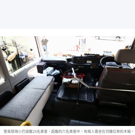
警員發現小巴接載25名乘客，超載的六名乘客中，有兩人需坐在司機位旁的木箱。