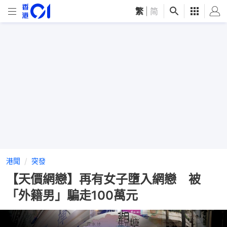
繁
|
简
港聞
突發
【天價網戀】再有女子墮入網戀 被
「外籍男」騙走100萬元