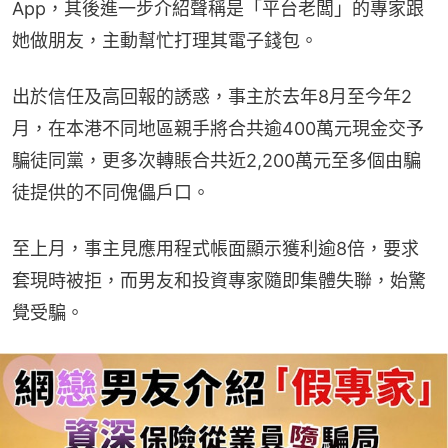
App，其後進一步介紹聲稱是「平台老闆」的專家跟
她做朋友，主動幫忙打理其電子錢包。
出於信任及高回報的誘惑，事主於去年8月至今年2
月，在本港不同地區親手將合共逾400萬元現金交予
騙徒同黨，更多次轉賬合共近2,200萬元至多個由騙
徒提供的不同傀儡戶口。
至上月，事主見應用程式帳面顯示獲利逾8倍，要求
套現時被拒，而男友和投資專家隨即集體失聯，始驚
覺受騙。