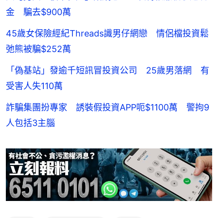
金 騙去$900萬
45歲女保險經紀Threads識男仔網戀 情侶檔投資鬆
弛熊被騙$252萬
「偽基站」發逾千短訊冒投資公司 25歲男落網 有
受害人失110萬
詐騙集團扮專家 誘裝假投資APP呃$1100萬 警拘9
人包括3主腦