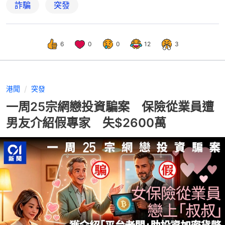
詐騙
突發
6
0
0
12
3
港聞
突發
一周25宗網戀投資騙案 保險從業員遭
男友介紹假專家 失$2600萬