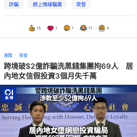
詐騙
網上情緣騙案
突發
15
1
1
11
4
港聞
突發
跨境破$2億詐騙洗黑錢集團拘69人 居
內地女信假投資3個月失千萬