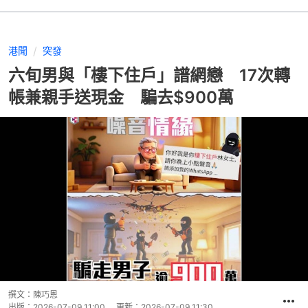
港聞
突發
六旬男與「樓下住戶」譜網戀 17次轉
帳兼親手送現金 騙去$900萬
撰文：
陳巧恩
出版：
2026-07-09 11:00
更新：
2026-07-09 11:30