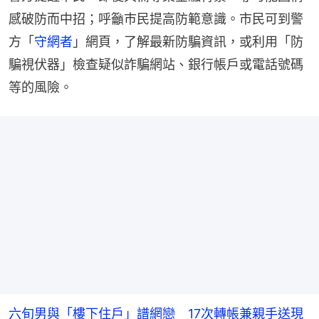
感破防而中招；呼籲巿民提高防範意識。市民可到警
方「
守網者
」網頁，了解最新防騙資訊，或利用「防
騙視伏器」檢查疑似詐騙網站、銀行帳戶或電話號碼
等的風險。
六旬男與「樓下住戶」譜網戀 17次轉帳兼親手送現