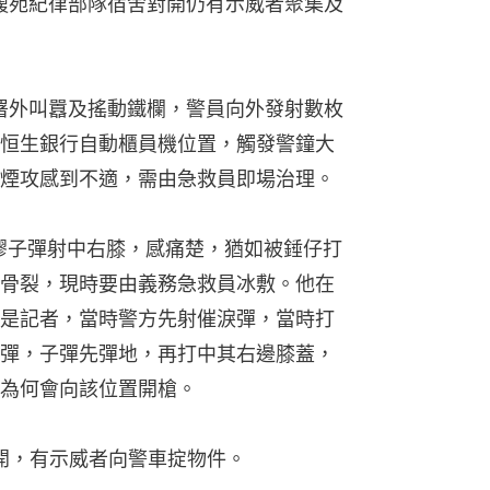
葵馥苑紀律部隊宿舍對開仍有示威者聚集及
警署外叫囂及搖動鐵欄，警員向外發射數枚
恒生銀行自動櫃員機位置，觸發警鐘大
煙攻感到不適，需由急救員即場治理。
橡膠子彈射中右膝，感痛楚，猶如被錘仔打
骨裂，現時要由義務急救員冰敷。他在
是記者，當時警方先射催淚彈，當時打
彈，子彈先彈地，再打中其右邊膝蓋，
為何會向該位置開槍。
離開，有示威者向警車掟物件。