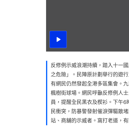
播
放
影
片
反修例示威浪潮持續，踏入十一國
之危險」。民陣原計劃舉行的遊行
有網民仍然發起全港多區集會。九
楓樹街球場。網民呼籲反修例人士
員，提醒全民黑衣及楔衫。下午6
民衝突，防暴警發射催淚彈驅散堵
站、商舖的示威者。窩打老道，有