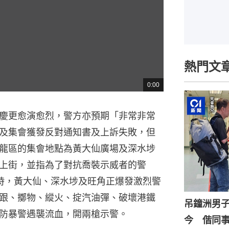
熱門文
0:00
總
共
時
間
慶更愈演愈烈，警方亦預期「非常非常
及集會獲發反對通知書及上訴失敗，但
龍區的集會地點為黃大仙廣場及深水埗
上街，並指為了對抗喬裝示威者的警
時，黃大仙、深水埗及旺角正爆發激烈警
跟、擲物、縱火、掟汽油彈、破壞港鐵
吊鐘洲男
防暴警遇襲流血，開兩槍示警。
今 偕同