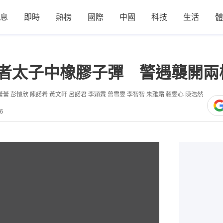
息
即時
熱榜
國際
中國
科技
生活
體
台記者太子中橡膠子彈 警遇襲開兩
蕾蕾 彭愷欣 陳諾希 黃文軒 呂諾君 李穎霖 曾雪雯 李智智 朱雅霜 賴雯心 陳浩然
6