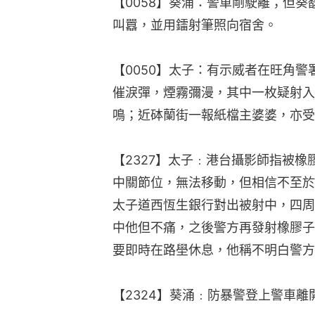
【0058】葵涌：警車剛駛離；但
叫囂，並用鐳射筆照向宿舍。
【0050】太子：有示威者在旺角
催淚彈，煙霧彌漫，其中一枚疑射入
鳴；近砵蘭街一報紙檔主婆婆，亦受
【2327】太子﹕港台攝影師指被
中關節位，無法移動，但相信不至於
太子道西恆生銀行對出被射中，四周
中他但不痛，之後警方再發射橡膠子
要即時在路壆休息，他稱不明白警方
【2324】葵涌﹕防暴警登上警車