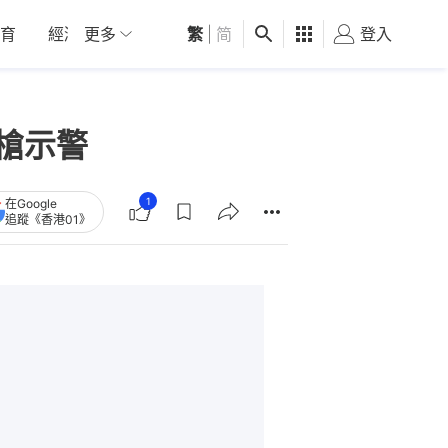
育
經濟
更多
01深圳
繁
觀點
|
简
健康
好食玩飛
登入
女
槍示警
1
在Google
追蹤《香港01》