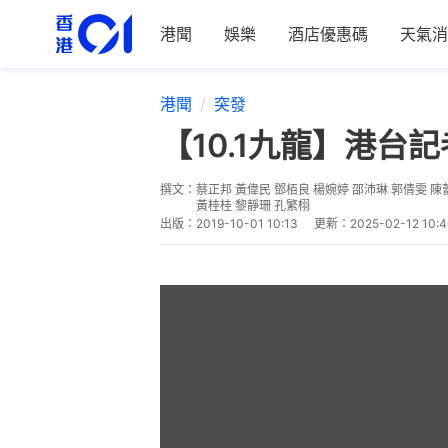
港聞
娛樂
酒店優惠碼
天氣消
港聞
突發
【10.1九龍】港
撰文：
蔡正邦 黃偉民 鄧栢良 楊婉婷 邵沛琳 郭倩雯 陳
黃桂桂 黎靜珊 孔繁栩
出版：
2019-10-01 10:13
更新：
2025-02-12 10:4