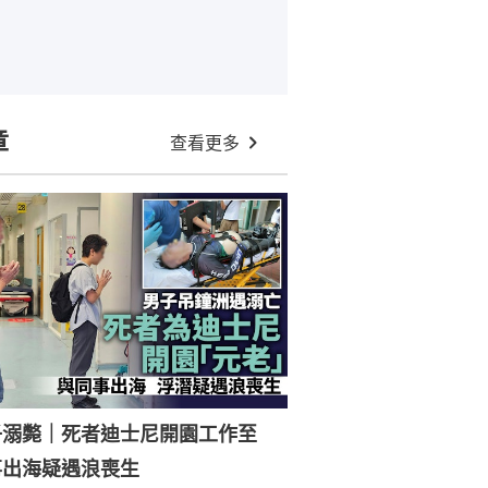
章
查看更多
子溺斃｜死者迪士尼開園工作至
事出海疑遇浪喪生