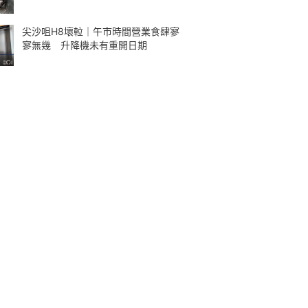
尖沙咀H8壞𨋢｜午市時間營業食肆寥
寥無幾 升降機未有重開日期