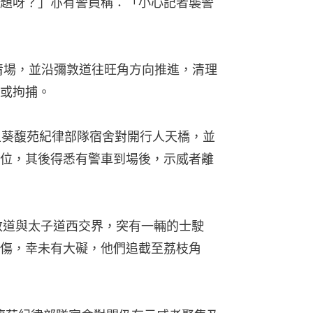
題呀？」亦有警員稱：「小心記者襲警
出清場，並沿彌敦道往旺角方向推進，清理
或拘捕。
登上葵馥苑紀律部隊宿舍對開行人天橋，並
位，其後得悉有警車到場後，示威者離
彌敦道與太子道西交界，突有一輛的士駛
傷，幸未有大礙，他們追截至荔枝角