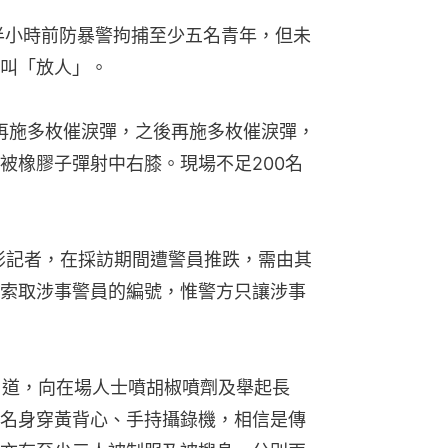
悉半小時前防暴警拘捕至少五名青年，但未
叫「放人」。
署再施多枚催淚彈，之後再施多枚催淚彈，
被橡膠子彈射中右膝。現場不足200名
攝影記者，在採訪期間遭警員推跌，需由其
索取涉事警員的編號，惟警方只讓涉事
枝角道，向在場人士噴胡椒噴劑及舉起長
名身穿黃背心、手持攝錄機，相信是傳