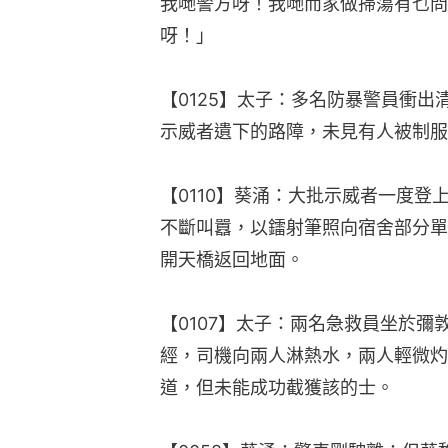
我哋警方呀！我哋而家做掃蕩有乜問
呀！」
【0125】太子：多名防暴警員衝
示威者遺下的路障，未見有人被制服
【0110】葵涌：大批示威者一度
不斷叫囂，以鐳射筆照向宿舍部分單
開天橋返回地面。
【0107】太子：兩名急救員坐於
經，司機向兩人淋熱水，兩人輕微灼
道，但未能成功截獲該的士。