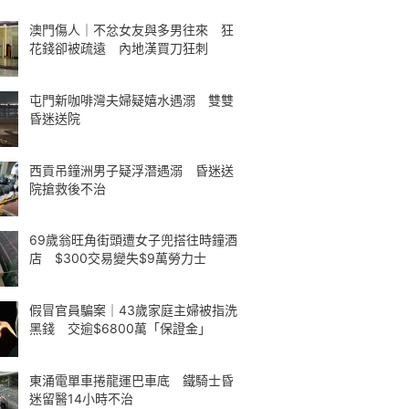
澳門傷人｜不忿女友與多男往來 狂
花錢卻被疏遠 內地漢買刀狂刺
屯門新咖啡灣夫婦疑嬉水遇溺 雙雙
昏迷送院
西貢吊鐘洲男子疑浮潛遇溺 昏迷送
院搶救後不治
69歲翁旺角街頭遭女子兜搭往時鐘酒
店 $300交易變失$9萬勞力士
假冒官員騙案｜43歲家庭主婦被指洗
黑錢 交逾$6800萬「保證金」
東涌電單車捲龍運巴車底 鐵騎士昏
迷留醫14小時不治