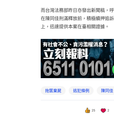
而台灣法務部昨日亦發出新聞稿，呼
在陳同佳刑滿釋放前，積極續押追訴
上，迅速提供本案在臺相關證據。
拖篋棄屍
逃犯條例
陳同佳
25
2