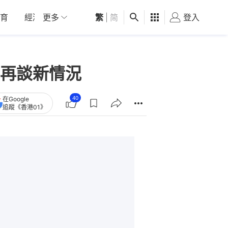
育
經濟
更多
01深圳
繁
觀點
|
简
健康
好食玩飛
登入
女
再談新情況
40
在Google
追蹤《香港01》