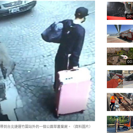
00:
00
帶到台北捷運竹圍站外的一個公園草叢棄屍。（資料圖片）