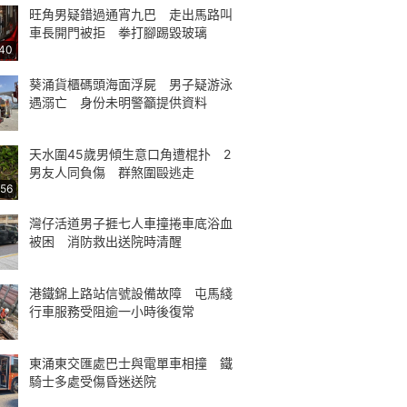
旺角男疑錯過通宵九巴 走出馬路叫
車長開門被拒 拳打腳踢毀玻璃
40
葵涌貨櫃碼頭海面浮屍 男子疑游泳
遇溺亡 身份未明警籲提供資料
天水圍45歲男傾生意口角遭棍扑 2
男友人同負傷 群煞圍毆逃走
:56
灣仔活道男子捱七人車撞捲車底浴血
被困 消防救出送院時清醒
港鐵錦上路站信號設備故障 屯馬綫
行車服務受阻逾一小時後復常
東涌東交匯處巴士與電單車相撞 鐵
騎士多處受傷昏迷送院