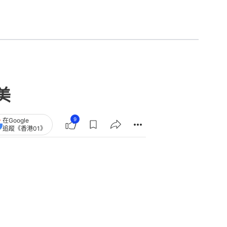
美
9
在Google
追蹤《香港01》