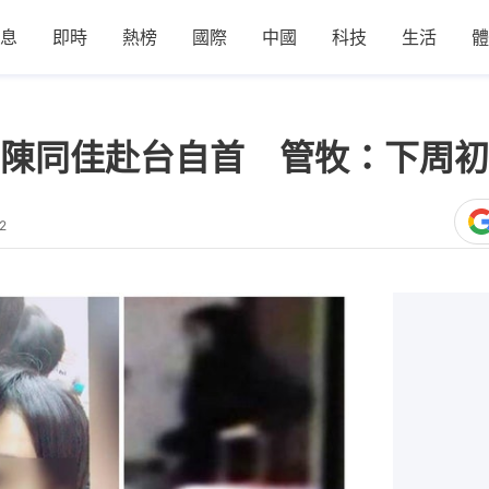
息
即時
熱榜
國際
中國
科技
生活
體
陳同佳赴台自首 管牧：下周初
2