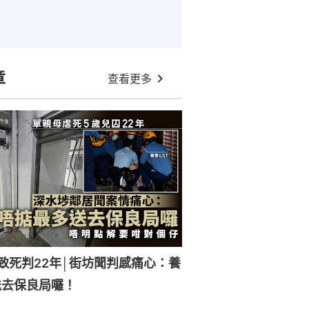
章
查看更多
致死判22年│街坊聞判感痛心：養
送去保良局囉！