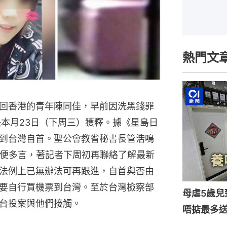
熱門文
回香港的青年陳同佳，早前因洗黑錢罪
快本月23日（下周三）獲釋。據《星島日
到台灣自首。聖公會教省秘書長管浩鳴
不便多言，著記者下周初再聯絡了解最新
法例上已無辦法可再跟進，自首與否由
要自行買機票到台灣。至於台灣檢察部
母虐5歲兒
台投案與他們接觸。
唔掂最多