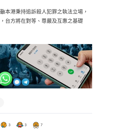
籲本港秉持追訴殺人犯罪之執法立場，
，台方將在對等、尊嚴及互惠之基礎
3
3
7