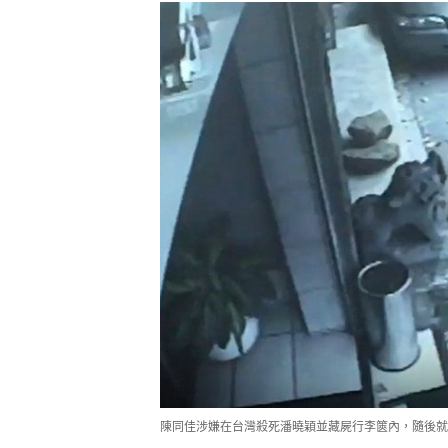
陳同佳涉嫌在台灣殺死潘曉穎並藏屍行李篋內，隨後就