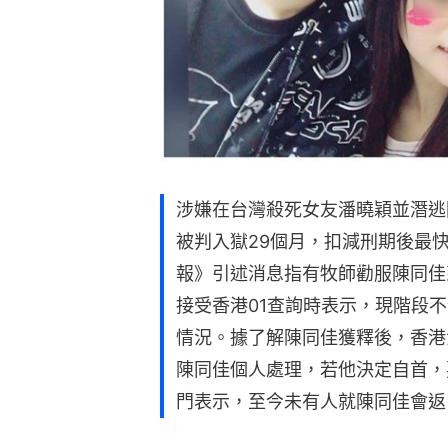
涉嫌在台灣殺死女友潘曉穎並潛逃
被判入獄29個月，扣減刑期後最
報》引述消息指有牧師勸服陳同佳
接受香港01查詢時表示，現階段
情況。據了解陳同佳獲釋後，香港
陳同佳個人處理，若他決定自首，
門表示，至今未有人就陳同佳會返