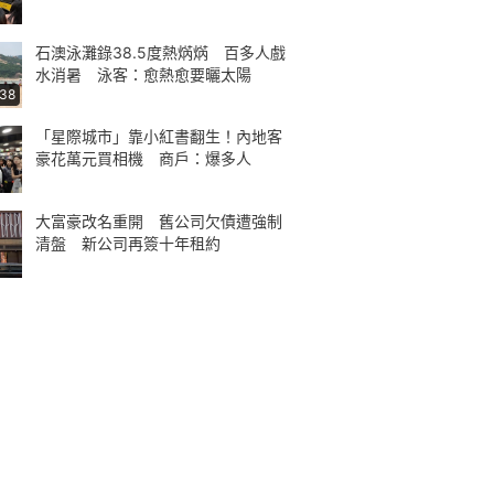
石澳泳灘錄38.5度熱焫焫 百多人戲
水消暑 泳客：愈熱愈要曬太陽
:38
「星際城市」靠小紅書翻生！內地客
豪花萬元買相機 商戶：爆多人
大富豪改名重開 舊公司欠債遭強制
清盤 新公司再簽十年租約