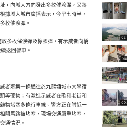
址，向城大方向發出多枚催淚彈，又將
根據城大城市廣播表示，今早七時半，
多枚催淚彈。
02
橋施放多枚催淚彈及橡膠彈，有示威者向橋
陸續返回警車。
00
威者聚集一條通往於九龍塘城市大學宿
頭等硬物；有激進示威者在歌和老街和
00
雜物堵塞多條行車線。警方正在附近一
相關馬路被堵塞，現場交通嚴重堵塞，
交通情況。