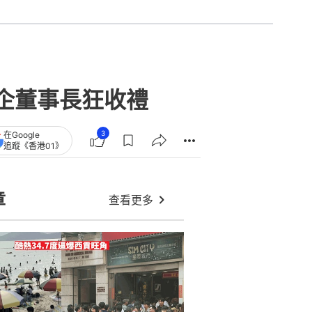
企董事長狂收禮
3
在Google
追蹤《香港01》
章
查看更多