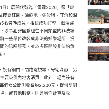
11日）展開代號為「雷霆2026」暨「虎
突擊搜查紅磡、油麻地、尖沙咀、旺角和深
01
括5名骨幹成員，相信成功打擊一個活躍
，涉事犯罪團夥經營不同類型的非法場
將一些單位改裝成非法的娛樂場所，提
關的陪唱服務，並於多區開設非法釣魚
益。
，設有鋼門、閉路電視等，守衛森嚴。另
主要吸引內地客消費。此外，場內設有
每個女公關則收費約2,200元，提供陪唱
場」或其他服務，則會另作計算及收