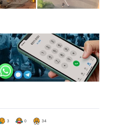
3
0
34