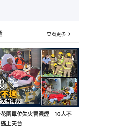
章
查看更多
花園單位失火冒濃煙 16人不
戶逃上天台