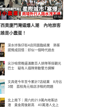
01:50
下西貢廈門灣逼爆人潮 內地旅客
來誰是小蠢蛋！
深水埗珠仔街4店同面臨結業 熟客
感慨成回憶：好似一個時代過去
:17
尖沙咀傍晚逼滿數百人排隊等搭觀光
巴士 疑有人插隊勞動警方調解
文具佬今年至今累計7店結業 8月佔
3間 荔枝角元祖店涉租約問題
北上南下｜周六約21.9萬內地客訪
港 黃金周後新高 40萬港人北上