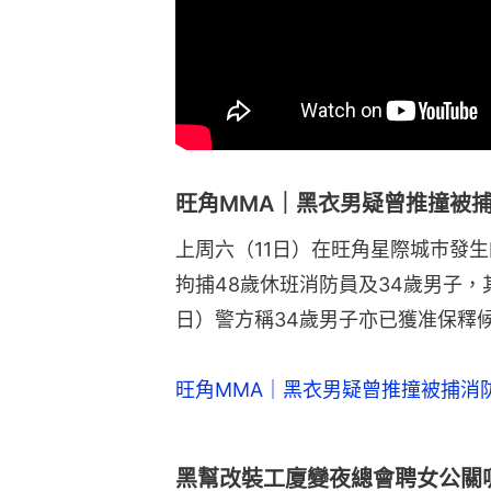
旺角MMA｜黑衣男疑曾推撞被
上周六（11日）在旺角星際城巿發
拘捕48歲休班消防員及34歲男子，
日）警方稱34歲男子亦已獲准保釋
旺角MMA｜黑衣男疑曾推撞被捕消
黑幫改裝工廈變夜總會聘女公關