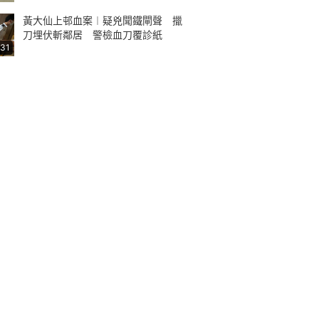
黃大仙上邨血案︱疑兇聞鐵閘聲 擸
刀埋伏斬鄰居 警檢血刀覆診紙
:31