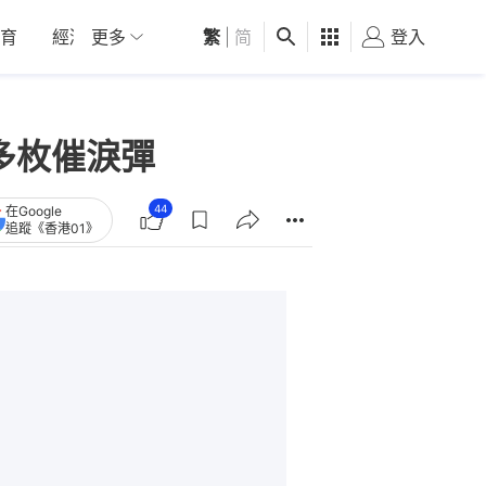
育
經濟
更多
01深圳
繁
觀點
|
简
健康
好食玩飛
登入
女
發多枚催淚彈
44
在Google
追蹤《香港01》