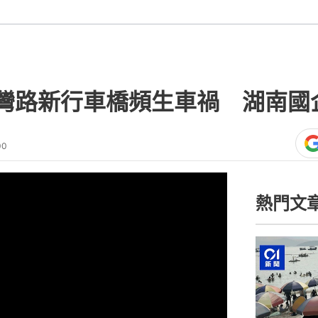
灣路新行車橋頻生車禍 湖南國
00
熱門文