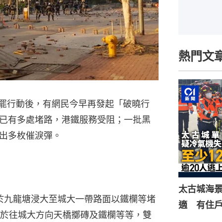
熱門文
三罷行動後，有網民今早再發起「破曉行
已有多處堵路，港鐵服務受阻；一批黑
出多枚催淚彈。
太古城海景
衣人於九龍塘浸大至城大一帶路面以鐵欄等堵
適 有住
於往城大方向天橋擲磚及鐵欄等等，雙