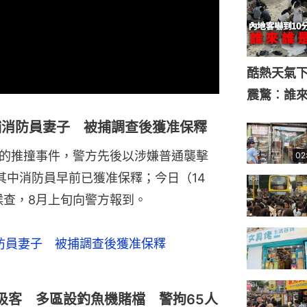
酷熱天氣
震驚︰誰
捕消防員妻子 被捕調查後獲准保釋
生的推撞事件，警方先後以涉嫌普通襲擊
02
其中消防員早前已獲准保釋；今日（14
候查，8月上旬向警方報到。
防員妻子 被捕調查後獲准保釋
吸客 多區設釣魚機賭檔 警拘65人