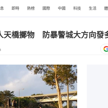
息
即時
熱榜
國際
中國
科技
生活
體
黑衣人天橋擲物 防暴警城大方向
8