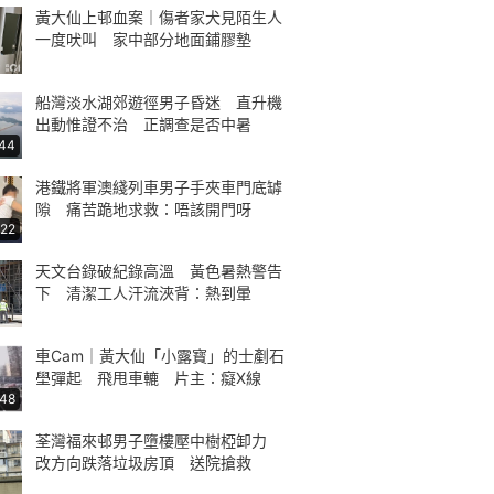
黃大仙上邨血案｜傷者家犬見陌生人
一度吠叫 家中部分地面鋪膠墊
船灣淡水湖郊遊徑男子昏迷 直升機
出動惟證不治 正調查是否中暑
:44
港鐵將軍澳綫列車男子手夾車門底罅
隙 痛苦跪地求救：唔該開門呀
:22
天文台錄破紀錄高溫 黃色暑熱警告
下 清潔工人汗流浹背：熱到暈
車Cam｜黃大仙「小露寳」的士剷石
壆彈起 飛甩車轆 片主：癡X線
:48
荃灣福來邨男子墮樓壓中樹椏卸力
改方向跌落垃圾房頂 送院搶救