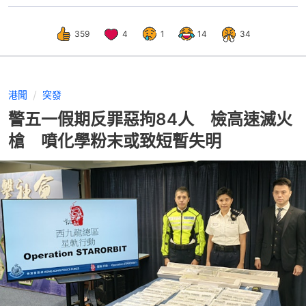
359
4
1
14
34
港聞
突發
警五一假期反罪惡拘84人 檢高速滅火
槍 噴化學粉末或致短暫失明