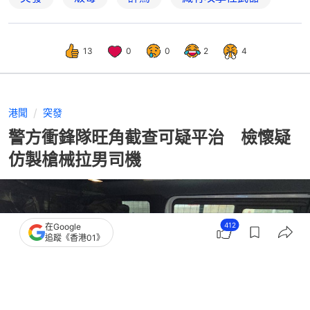
13
0
0
2
4
港聞
突發
警方衝鋒隊旺角截查可疑平治 檢懷疑
仿製槍械拉男司機
412
在Google
追蹤《香港01》