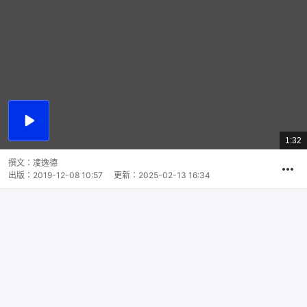
播
放
1:32
總
影
共
片
時
撰文：
凌逸德
間
出版：
2019-12-08 10:57
更新：
2025-02-13 16:34