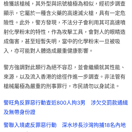
檢獲該槍械，其外型與訊號槍極為相似，經初步調查
顯示，它屬於一種含火藥的高速滅火槍，具有一定危
險性。此外，警方發現，不法分子會利用其可高速噴
射化學粉末的特性，作為攻擊工具，會對人的眼睛造
成傷害，甚至短暫失明，當中的化學粉末一旦被吸
入，亦可能對人體造成嚴重健康影響。
警方強調對此類行為絕不容忍，並會繼續就其性能、
來源，以及流入香港的途徑作進一步調查。非法管有
槍械屬極為嚴重的刑事罪行，市民請勿以身試法。
警旺角反罪惡行動查近800人拘3男 涉欠交罰款通緝
及無帶身份證
警聯入境處反罪惡行動 深水埗長沙灣拘捕18名內地