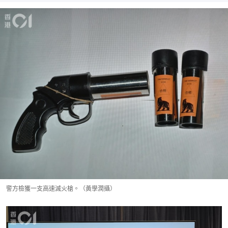
警方檢獲一支高速滅火槍。（黃學潤攝）