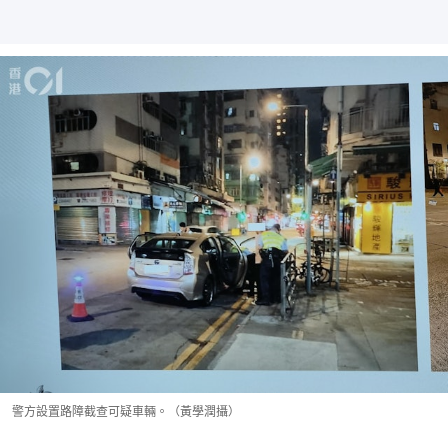
警方設置路障截查可疑車輛。（黃學潤攝）