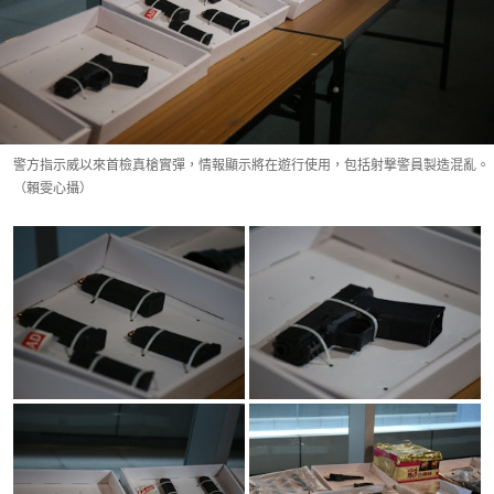
警方指示威以來首檢真槍實彈，情報顯示將在遊行使用，包括射撃警員製造混亂。
（賴雯心攝）