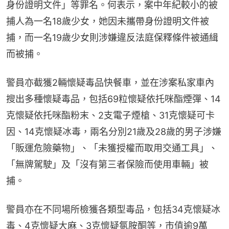
身份證明文件」等罪名。何表示，案中年紀較小的被
捕人為一名18歲少女，她因未攜帶身份證明文件被
捕，而一名19歲少女則涉嫌違反法庭保釋條件被通緝
而被捕。
警員亦截獲2輛懷疑毒品快餐車，並在涉案私家車內
搜出多種懷疑毒品，包括69粒懷疑依托咪酯煙彈、14
克懷疑依托咪酯粉末、2支電子煙槍、31克懷疑可卡
因、14克懷疑冰毒，兩名分別21歲及28歲的男子涉嫌
「販運危險藥物」、「未獲授權而取用交通工具」、
「無牌駕駛」及「沒有第三者保險而使用車輛」被
捕。
警員亦在不同場所檢獲各類型毒品，包括34克懷疑冰
毒、4克懷疑大麻、3克懷疑氯胺酮等，市值逾9萬