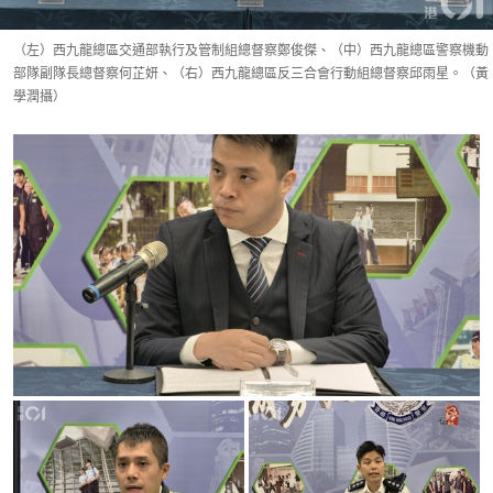
（左）西九龍總區交通部執行及管制組總督察鄭俊傑、（中）西九龍總區警察機動
部隊副隊長總督察何芷妍、（右）西九龍總區反三合會行動組總督察邱雨星。（黃
學潤攝）