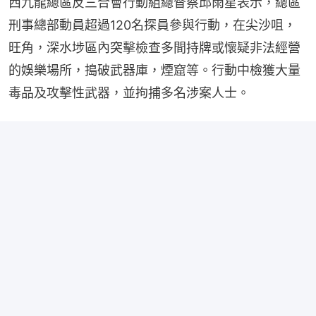
西九龍總區反三合會行動組總督察邱雨星表示，總區
刑事總部動員超過120名探員參與行動，在尖沙咀，
旺角，深水埗區內突擊檢查多間持牌或懷疑非法經營
的娛樂場所，搗破武器庫，煙窟等。行動中檢獲大量
毒品及攻擊性武器，並拘捕多名涉案人士。