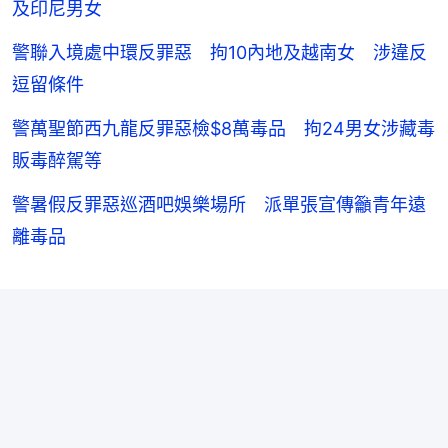
及印尼男女
警聯入境處中環反罪惡 拘10內地及越南女 涉違反
逗留條件
警萬聖節西九龍反罪惡檢$8萬毒品 拘24男女涉藏毒
販毒醉駕等
警暑假反罪惡巡酒吧娛樂場所 派單張宣傳籲青年遠
離毒品