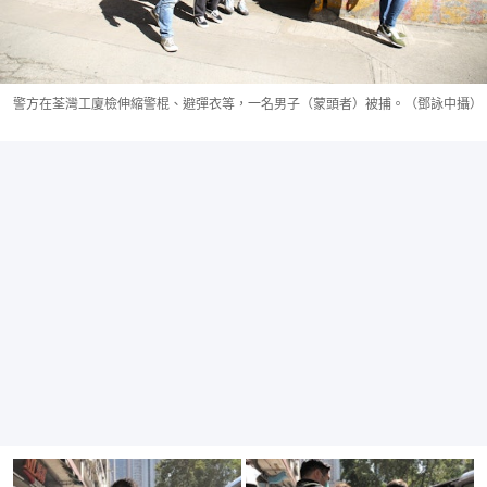
警方在荃灣工廈檢伸縮警棍、避彈衣等，一名男子（蒙頭者）被捕。（鄧詠中攝）