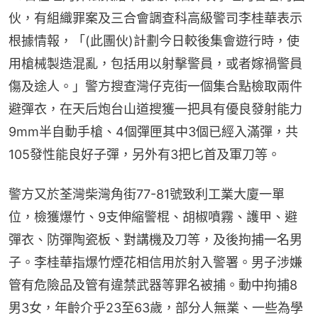
伙，有組織罪案及三合會調查科高級警司李桂華表示
根據情報，「(此團伙)計劃今日較後集會遊行時，使
用槍械製造混亂，包括用以射擊警員，或者嫁禍警員
傷及途人。」警方搜查灣仔克街一個集合點檢取兩件
避彈衣，在天后炮台山道搜獲一把具有優良發射能力
9mm半自動手槍、4個彈匣其中3個已經入滿彈，共
105發性能良好子彈，另外有3把匕首及軍刀等。
警方又於荃灣柴灣角街77-81號致利工業大廈一單
位，檢獲爆竹、9支伸縮警棍、胡椒噴霧、護甲、避
彈衣、防彈陶瓷板、對講機及刀等，及後拘捕一名男
子。李桂華指爆竹煙花相信用於射入警署。男子涉嫌
管有危險品及管有違禁武器等罪名被捕。動中拘捕8
男3女，年齡介乎23至63歲，部分人無業、一些為學