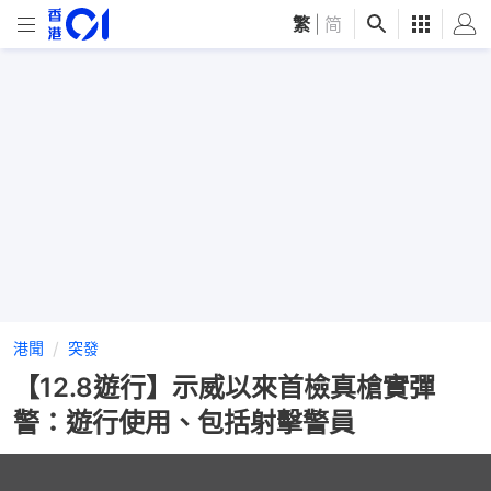
繁
|
简
港聞
突發
【12.8遊行】示威以來首檢真槍實彈
警：遊行使用、包括射擊警員