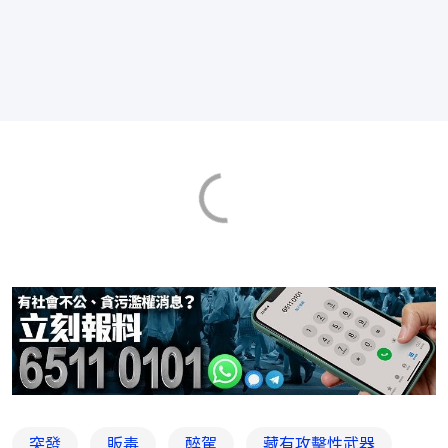
突發
販毒
醉駕
藏有攻擊性武器