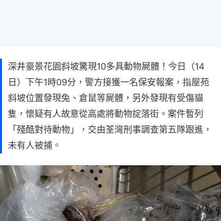
深井豪景花園斜坡驚現10多具動物屍體！今日（14
日）下午1時09分，警方接獲一名保安報案，指屋苑
斜坡位置發現兔、倉鼠等屍體，另外發現有受傷貓
隻，懷疑有人故意從高處將動物掟落街。案件暫列
「殘酷對待動物」，交由荃灣刑事調查第五隊跟進，
未有人被捕。