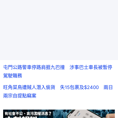
屯門公路警車停路肩捱九巴撞 涉事巴士車長被暫停
駕駛職務
旺角菜鳥遭賊人潛入偷貨 失15包裹及$2400 兩日
兩宗自提點竊案