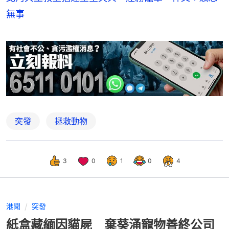
無事
突發
拯救動物
3
0
1
0
4
港聞
突發
紙盒藏緬因貓屍 棄葵涌寵物善終公司