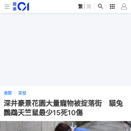
繁
|
简
港聞
突發
深井豪景花園大量寵物被掟落街 貓兔
鸚鵡天竺鼠最少15死10傷