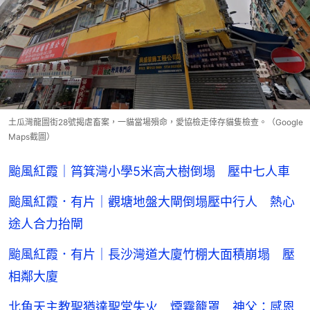
土瓜灣龍圖街28號揭虐畜案，一貓當場殞命，愛協檢走倖存貓隻檢查。（Google
Maps截圖）
颱風紅霞｜筲箕灣小學5米高大樹倒塌 壓中七人車
颱風紅霞．有片｜觀塘地盤大閘倒塌壓中行人 熱心
途人合力抬閘
颱風紅霞．有片｜長沙灣道大廈竹棚大面積崩塌 壓
相鄰大廈
北角天主教聖猶達聖堂失火 煙霧籠罩 神父：感恩