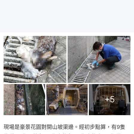
+
5
現場是豪景花園對開山坡渠邊。經初步點算，有9隻