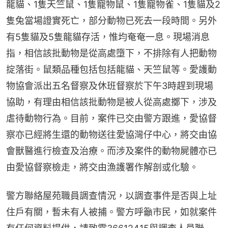
龍貓、1隻天竺鼠、1隻寵物鼠、1隻寵物雀、1隻貓及2
隻兔當場證實死亡，部分動物已死去一段時間。另外
有5隻貓及5隻龍貓存活，惟均奄奄一息。現場消息
指，相信該批動物是從高處墮下，不排除有人把動物
掟落街。鼠類品種包括包括龍貓、天竺鼠等。愛護動
物協會派出五名督察及休班督察於下午3時趕到現場
協助，有理由相信該批動物是被人從高處擲下，涉及
虐待動物行為。目前，案件已交由警方跟進，愛協督
察亦已經將生還的動物送往愛協灣仔中心，將交由協
會獸醫進行檢查及治療。而涉及案件的動物屍體亦已
由愛協督察檢走，將交由漁護署作解剖或化驗。
警方聯絡屋苑職員調查情況，以調查事件是否與上址
住戶有關，暫未有人被捕。警方呼籲市民，如就案件