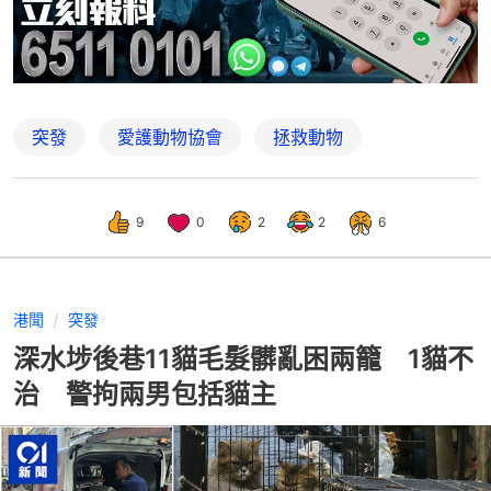
突發
愛護動物協會
拯救動物
9
0
2
2
6
港聞
突發
深水埗後巷11貓毛髮髒亂困兩籠 1貓不
治 警拘兩男包括貓主