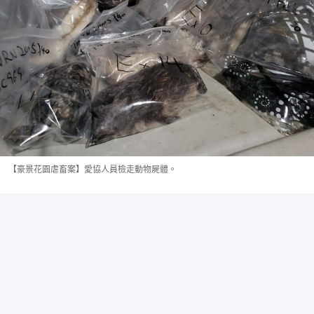
【豪景花園虐畜案】愛協人員檢走動物屍體。