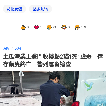
動物屍體
拯救動物
3
1
24
3
189
港聞
突發
土瓜灣業主登門收樓揭2貓1死1虛弱 倖
存貓隻終亡 警列虐畜追查