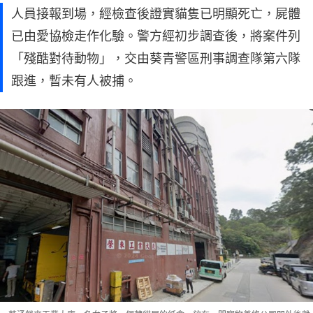
人員接報到場，經檢查後證實貓隻已明顯死亡，屍體
已由愛協檢走作化驗。警方經初步調查後，將案件列
「殘酷對待動物」，交由葵青警區刑事調查隊第六隊
跟進，暫未有人被捕。