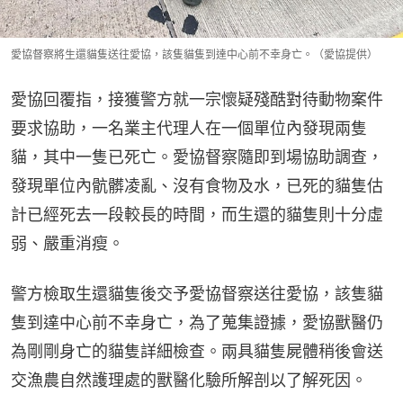
愛協督察將生還貓隻送往愛協，該隻貓隻到達中心前不幸身亡。（愛協提供）
愛協回覆指，接獲警方就一宗懷疑殘酷對待動物案件
要求協助，一名業主代理人在一個單位內發現兩隻
貓，其中一隻已死亡。愛協督察隨即到場協助調查，
發現單位內骯髒凌亂、沒有食物及水，已死的貓隻估
計已經死去一段較長的時間，而生還的貓隻則十分虛
弱、嚴重消瘦。
警方檢取生還貓隻後交予愛協督察送往愛協，該隻貓
隻到達中心前不幸身亡，為了蒐集證據，愛協獸醫仍
為剛剛身亡的貓隻詳細檢查。兩具貓隻屍體稍後會送
交漁農自然護理處的獸醫化驗所解剖以了解死因。