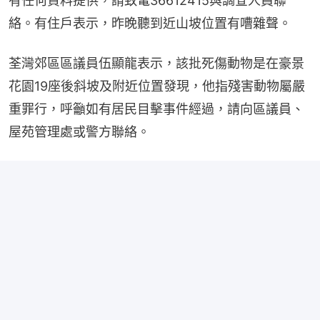
有任何資料提供，請致電36612415與調查人員聯
絡。有住戶表示，昨晚聽到近山坡位置有嘈雜聲。
荃灣郊區區議員伍顯龍表示，該批死傷動物是在豪景
花園19座後斜坡及附近位置發現，他指殘害動物屬嚴
重罪行，呼籲如有居民目擊事件經過，請向區議員、
屋苑管理處或警方聯絡。