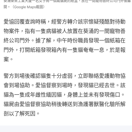
葵涌榮來工業大廈一名女子將一個藏貓屍的紙盒，放在一間寵物善終公司門外後離
開。（Google Maps截圖）
愛協回覆查詢時稱，經警方轉介該宗懷疑殘酷對待動
物案件，指有一隻病貓被人放置在葵涌的一間寵物善
終公司門外。據了解，中午時份職員發現一個紙箱在
門外，打開紙箱發現箱內有一隻貓奄奄一息，於是報
案。
警方到場後確認貓隻十分虛弱，立即聯絡愛護動物協
會到場協助。愛協督察到場時，發現貓已經去世。該
貓為一隻成年雌性緬因貓，身體上並未有發現傷口。
貓屍由愛協督察協助稍後轉送到漁護署獸醫化驗所解
剖以了解死因。